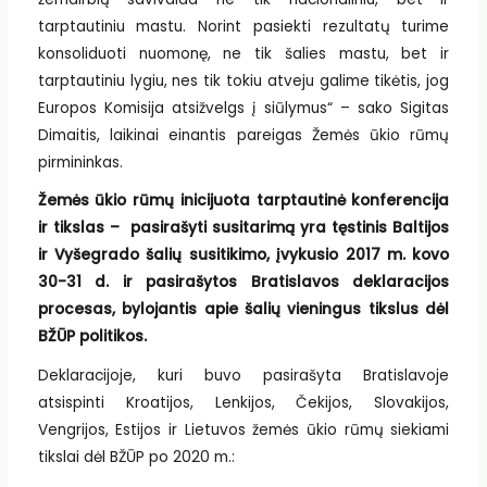
tarptautiniu mastu. Norint pasiekti rezultatų turime
konsoliduoti nuomonę, ne tik šalies mastu, bet ir
tarptautiniu lygiu, nes tik tokiu atveju galime tikėtis, jog
Europos Komisija atsižvelgs į siūlymus“ – sako Sigitas
Dimaitis, laikinai einantis pareigas Žemės ūkio rūmų
pirmininkas.
Žemės ūkio rūmų inicijuota tarptautinė konferencija
ir tikslas – pasirašyti susitarimą yra tęstinis Baltijos
ir Vyšegrado šalių susitikimo, įvykusio 2017 m. kovo
30-31 d. ir pasirašytos Bratislavos deklaracijos
procesas, bylojantis apie šalių vieningus tikslus dėl
BŽŪP politikos.
Deklaracijoje, kuri buvo pasirašyta Bratislavoje
atsispinti Kroatijos, Lenkijos, Čekijos, Slovakijos,
Vengrijos, Estijos ir Lietuvos žemės ūkio rūmų siekiami
tikslai dėl BŽŪP po 2020 m.: