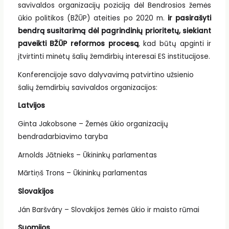
savivaldos organizacijų poziciją dėl Bendrosios žemės
ūkio politikos (BŽŪP) ateities po 2020 m.
ir pasirašyti
bendrą susitarimą dėl pagrindinių prioritetų, siekiant
paveikti BŽŪP reformos procesą
, kad būtų apginti ir
įtvirtinti minėtų šalių žemdirbių interesai ES institucijose.
Konferencijoje savo dalyvavimą patvirtino užsienio
šalių žemdirbių savivaldos organizacijos:
Latvijos
Ginta Jakobsone – Žemės ūkio organizacijų
bendradarbiavimo taryba
Arnolds Jātnieks – Ūkininkų parlamentas
Mārtiņš Trons – Ūkininkų parlamentas
Slovakijos
Ján Baršváry – Slovakijos žemės ūkio ir maisto rūmai
Suomijos