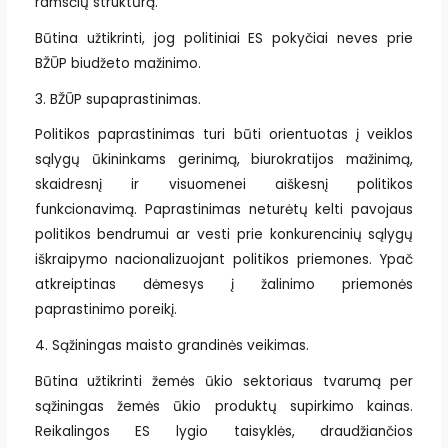
ramsčių struktūrą.
Būtina užtikrinti, jog politiniai ES pokyčiai neves prie
BŽŪP biudžeto mažinimo.
3. BŽŪP supaprastinimas.
Politikos paprastinimas turi būti orientuotas į veiklos
sąlygų ūkininkams gerinimą, biurokratijos mažinimą,
skaidresnį ir visuomenei aiškesnį politikos
funkcionavimą. Paprastinimas neturėtų kelti pavojaus
politikos bendrumui ar vesti prie konkurencinių sąlygų
iškraipymo nacionalizuojant politikos priemones. Ypač
atkreiptinas dėmesys į žalinimo priemonės
paprastinimo poreikį.
4. Sąžiningas maisto grandinės veikimas.
Būtina užtikrinti žemės ūkio sektoriaus tvarumą per
sąžiningas žemės ūkio produktų supirkimo kainas.
Reikalingos ES lygio taisyklės, draudžiančios