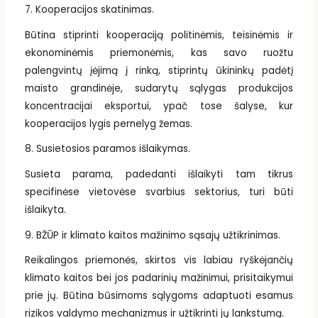
7. Kooperacijos skatinimas.
Būtina stiprinti kooperaciją politinėmis, teisinėmis ir
ekonominėmis priemonėmis, kas savo ruožtu
palengvintų įėjimą į rinką, stiprintų ūkininkų padėtį
maisto grandinėje, sudarytų sąlygas produkcijos
koncentracijai eksportui, ypač tose šalyse, kur
kooperacijos lygis pernelyg žemas.
8. Susietosios paramos išlaikymas.
Susieta parama, padedanti išlaikyti tam tikrus
specifinėse vietovėse svarbius sektorius, turi būti
išlaikyta.
9. BŽŪP ir klimato kaitos mažinimo sąsajų užtikrinimas.
Reikalingos priemonės, skirtos vis labiau ryškėjančių
klimato kaitos bei jos padarinių mažinimui, prisitaikymui
prie jų. Būtina būsimoms sąlygoms adaptuoti esamus
rizikos valdymo mechanizmus ir užtikrinti jų lankstumą.