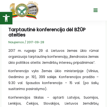
Pereiti
prie
Open toolbar
Main
turinio
Menu
Tarptautinė konferencija dėl BŽŪP
ateities
Naujienos
/
2017-09-28
2017 m. rugsėjo 29 d. Lietuvos žemės ūkio rūmai
organizuoja tarptautinę konferenciją „Bendrosios žemės
ūkio politikos ateitis: žemdirbių interesų pripažinimas“.
Konferencija vyks Žemės ūkio ministerijoje (Vilnius,
Gedimino pr. 19), 399 salėje. Konferencijos pradžia –
9.30 val. Spaudos konferencija – 15 val. (po šalių
susitarimo pasirašymo).
Konferencijos tikslas – aptarti Latvijos, Suomijos,
Lenkijos, Čekijos, Slovakijos, Lietuvos žemdirbių