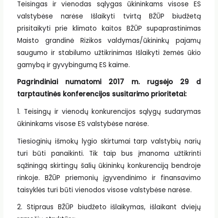
Teisingas ir vienodas sąlygas ūkininkams visose ES
valstybėse narėse Išlaikyti tvirtą BŽŪP biudžetą
prisitaikyti prie klimato kaitos BŽŪP supaprastinimas
Maisto grandinė Rizikos valdymas/ūkininkų pajamų
saugumo ir stabilumo užtikrinimas Išlaikyti žemės ūkio
gamybą ir gyvybingumą ES kaime.
Pagrindiniai numatomi 2017 m. rugsėjo 29 d
tarptautinės konferencijos susitarimo prioritetai:
1. Teisingų ir vienodų konkurencijos sąlygų sudarymas
ūkininkams visose ES valstybėse narėse.
Tiesioginių išmokų lygio skirtumai tarp valstybių narių
turi būti panaikinti. Tik taip bus įmanoma užtikrinti
sąžiningą skirtingų šalių ūkininkų konkurenciją bendroje
rinkoje. BŽŪP priemonių įgyvendinimo ir finansavimo
taisyklės turi būti vienodos visose valstybėse narėse.
2. Stipraus BŽŪP biudžeto išlaikymas, išlaikant dviejų