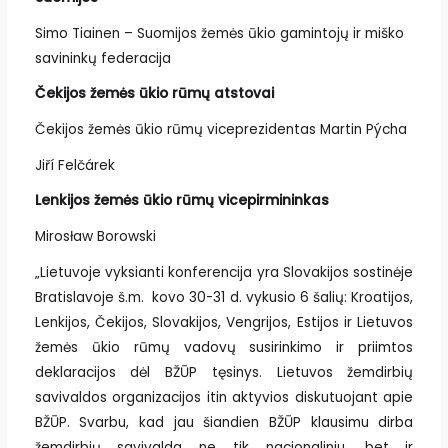
Simo Tiainen – Suomijos žemės ūkio gamintojų ir miško
savininkų federacija
Čekijos žemės ūkio rūmų atstovai
Čekijos žemės ūkio rūmų viceprezidentas Martin Pýcha
Jiří Felčárek
Lenkijos žemės ūkio rūmų vicepirmininkas
Mirosław Borowski
„Lietuvoje vyksianti konferencija yra Slovakijos sostinėje
Bratislavoje š.m. kovo 30-31 d. vykusio 6 šalių: Kroatijos,
Lenkijos, Čekijos, Slovakijos, Vengrijos, Estijos ir Lietuvos
žemės ūkio rūmų vadovų susirinkimo ir priimtos
deklaracijos dėl BŽŪP tęsinys. Lietuvos žemdirbių
savivaldos organizacijos itin aktyvios diskutuojant apie
BŽŪP. Svarbu, kad jau šiandien BŽŪP klausimu dirba
žemdirbių savivalda ne tik nacionaliniu, bet ir