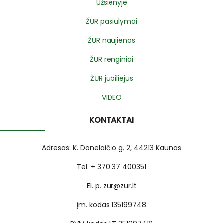
Užsienyje
ŽŪR pasiūlymai
ŽŪR naujienos
ŽŪR renginiai
ŽŪR jubiliejus
VIDEO
KONTAKTAI
Adresas: K. Donelaičio g. 2, 44213 Kaunas
Tel. + 370 37 400351
El. p. zur@zur.lt
Įm. kodas 135199748