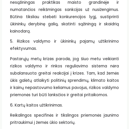
nesąžiningas praktikas maisto grandinėje ir
numatančios reikšmingas sankcijas už nusižengimus.
Būtina tiksliau stebėti konkurencijos lygį, sustiprinti
ūkininkų derybinę galią, skatinti sąžiningą ir skaidrią
kainodarą.
5. Rizikos valdymo ir ūkininkų pajamų užtikrinimo
efektyvumas.
Pastarųjų metų krizės parodė, jog šiuo metu veikianti
rizikos valdymo ir rinkos reguliavimo sistema nėra
subalansuota greitai reakcijai į krizes. Tam, kad žemės
ūkis galėtų atlaikyti politinių sprendimų, klimato kaitos
ir kainų nepastovumo keliamus pavojus, rizikos valdymo
priemonės turi būti lanksčios ir greitai pritaikomos.
6. Kartų kaitos užtikrinimas.
Reikalingos specifinės ir tikslingos priemonės jaunimo
pritraukimui į žemės ūkio sektorių.