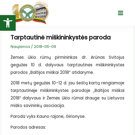
Pereiti
prie
Open toolbar
Main
turinio
Menu
Tarptautinė miškininkystės paroda
Naujienos
/
2018-05-09
Žemės ūkio rūmų pirmininkas dr. Arūnas Svitojus
gegužės 10 d. dalyvaus tarptautinės miškininkystės
parodos „Baltijos miškai 2018″ atidaryme.
2018 metų gegužės 10–12 d. jau šeštą kartą rengiamoje
tarptautinėje miškininkystės parodoje „Baltijos miškai
2018“ dalyvaus ir Žemės ūkio rūmai drauge su Lietuvos
miško savininkų asociacija.
Paroda vyks Kauno rajone, Girionyse.
Parodos adresas: