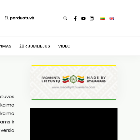
El. parduotuvė
Paieška
VIMAS
ŽŪR JUBILIEJUS
VIDEO
etuvos
s kaimo
 kaimo
ams ir
 verslo