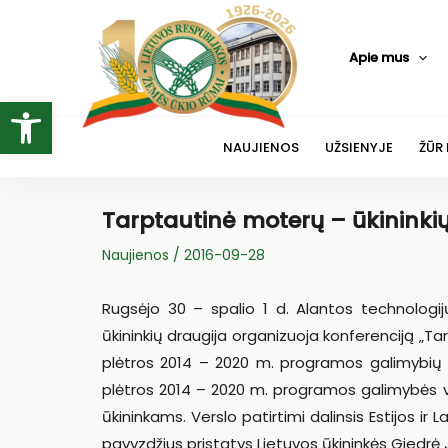
Pereiti
prie
Apie mus
turinio
Open toolbar
NAUJIENOS
UŽSIENYJE
ŽŪR
Tarptautinė moterų – ūkininkių
Naujienos
/
2016-09-28
Rugsėjo 30 – spalio 1 d. Alantos technologij
ūkininkių draugija organizuoja konferenciją „T
plėtros 2014 – 2020 m. programos galimybių 
plėtros 2014 – 2020 m. programos galimybės v
ūkininkams. Verslo patirtimi dalinsis Estijos ir
pavyzdžius pristatys Lietuvos ūkininkės Giedrė Ja