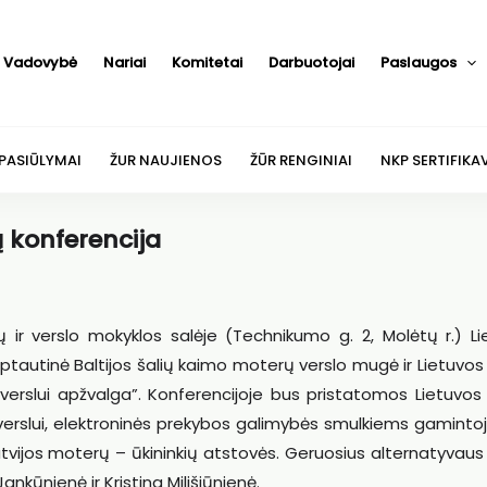
Vadovybė
Nariai
Komitetai
Darbuotojai
Paslaugos
 PASIŪLYMAI
ŽUR NAUJIENOS
ŽŪR RENGINIAI
NKP SERTIFIKA
 konferencija
ų ir verslo mokyklos salėje (Technikumo g. 2, Molėtų r.) Li
arptautinė Baltijos šalių kaimo moterų verslo mugė ir Lietuvo
verslui apžvalga”.
Konferencijoje bus pristatomos Lietuvos
erslui, elektroninės prekybos galimybės smulkiems gamintoj
 Latvijos moterų – ūkininkių atstovės. Geruosius alternatyvaus
nkūnienė ir Kristina Milišiūnienė.