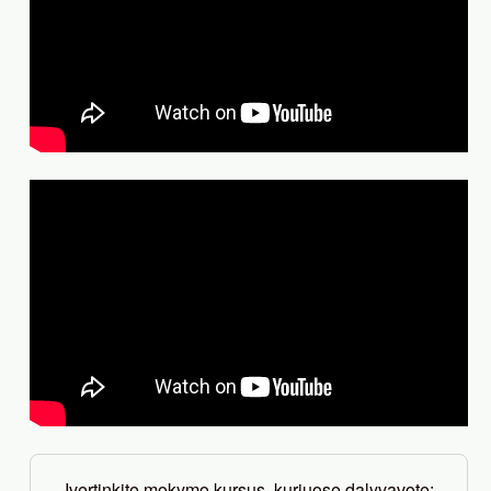
Įvertinkite mokymo kursus, kuriuose dalyvavote: