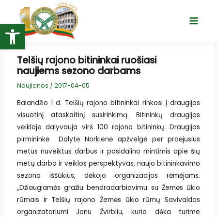
Pereiti
prie
Open toolbar
Main
turinio
Menu
Telšių rajono bitininkai ruošiasi
naujiems sezono darbams
Naujienos
/
2017-04-05
Balandžio 1 d. Telšių rajono bitininkai rinkosi į draugijos
visuotinį ataskaitinį susirinkimą. Bitininkų draugijos
veikloje dalyvauja virš 100 rajono bitininkų. Draugijos
pirmininkė Dalytė Norkienė apžvelgė per praėjusius
metus nuveiktus darbus ir pasidalino mintimis apie šių
metų darbo ir veiklos perspektyvas, naujo bitininkavimo
sezono iššūkius, dėkojo organizacijos rėmėjams.
„Džiaugiamės gražiu bendradarbiavimu su Žemės ūkio
rūmais ir Telšių rajono Žemės ūkio rūmų Savivaldos
organizatoriumi Jonu Žvirbliu, kurio dėka turime