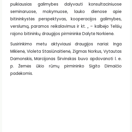
puikiausias galimybes dalyvauti konsultaciniuose
seminaruose, mokymuose, lauko dienose apie
bitininkystės perspektyvas, kooperacijos galimybes,
verslumą, paramos reikalavimus ir kt. „ – kalbėjo Telšių
rajono bitininkų draugijos pirmininkė Dalytė Norkienė.
Susirinkimo metu aktyviausi draugijos nariai: Inga
Mikienė, Violeta Stasiūnaitienė, Zigmas Norkus, Vytautas
Damonskis, Marcijonas Širvinskas buvo apdovanoti l. e.
p. Žemės ūkio rūmų pirmininko Sigito Dimaičio
padėkomis.