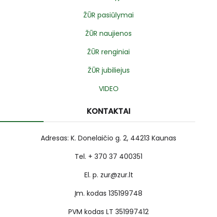
ŽŪR pasiūlymai
ŽŪR naujienos
ŽŪR renginiai
ŽŪR jubiliejus
VIDEO
KONTAKTAI
Adresas: K. Donelaičio g. 2, 44213 Kaunas
Tel. + 370 37 400351
El. p. zur@zur.lt
Įm. kodas 135199748
PVM kodas LT 351997412