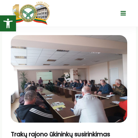
Pereiti
prie
Open toolbar
Main
turinio
Menu
Trakų rajono ūkininkų susirinkimas