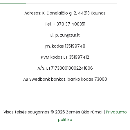
Adresas: K. Donelaičio g. 2, 44213 Kaunas
Tel. + 370 37 400351
El. p. zur@zur.lt
Įm. kodas 135199748
PVM kodas LT 351997412
A/S. LT717300010002241806
AB Swedbank bankas, banko kodas 73000
Visos teisės saugomos © 2026 Žemės ūkio rūmai |
Privatumo
politika