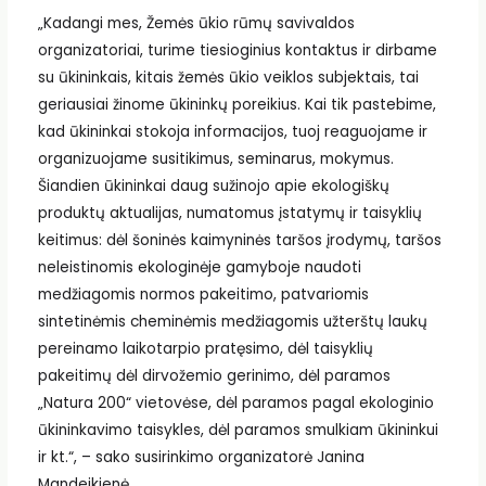
„Kadangi mes, Žemės ūkio rūmų savivaldos
organizatoriai, turime tiesioginius kontaktus ir dirbame
su ūkininkais, kitais žemės ūkio veiklos subjektais, tai
geriausiai žinome ūkininkų poreikius. Kai tik pastebime,
kad ūkininkai stokoja informacijos, tuoj reaguojame ir
organizuojame susitikimus, seminarus, mokymus.
Šiandien ūkininkai daug sužinojo apie ekologiškų
produktų aktualijas, numatomus įstatymų ir taisyklių
keitimus: dėl šoninės kaimyninės taršos įrodymų, taršos
neleistinomis ekologinėje gamyboje naudoti
medžiagomis normos pakeitimo, patvariomis
sintetinėmis cheminėmis medžiagomis užterštų laukų
pereinamo laikotarpio pratęsimo, dėl taisyklių
pakeitimų dėl dirvožemio gerinimo, dėl paramos
„Natura 200“ vietovėse, dėl paramos pagal ekologinio
ūkininkavimo taisykles, dėl paramos smulkiam ūkininkui
ir kt.“, – sako susirinkimo organizatorė Janina
Mandeikienė.