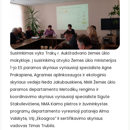
Susirinkimas vyko Trakų r. Aukštadvario žemės ūkio
mokykloje. Į susirinkimą atvyko Žemės ūkio ministerijos
1-jo ES paramos skyriaus vyriausioji specialistė Agnė
Prakapienė, Agrarinės aplinkosaugos ir ekologinio
skyriaus vedėja Neda Jakubauskienė, NMA Žemės ūkio
paramos departamento Metodikų rengimo ir
koordinavimo skyriaus vyriausioji specialistė Sigutė
Stakvilevičienė, NMA Kaimo plėtros ir žuvininkystės
programų departamento vyresnioji patarėja Alma
Valskytė, VšĮ „Ekoagros” II sertifikavimo skyriaus
vadovas Timas Trubila.