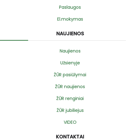
Paslaugos
El.mokymas
NAUJIENOS
Naujienos
Užsienyje
ŽŪR pasiūlymai
ŽŪR naujienos
ŽŪR renginiai
ŽŪR jubiliejus
VIDEO
KONTAKTAI