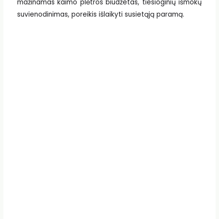
mažinamas kaimo plėtros biudžetas, tiesioginių išmokų
suvienodinimas, poreikis išlaikyti susietąją paramą.