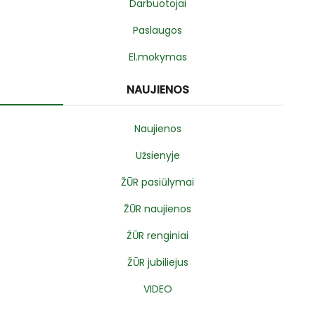
Darbuotojai
Paslaugos
El.mokymas
NAUJIENOS
Naujienos
Užsienyje
ŽŪR pasiūlymai
ŽŪR naujienos
ŽŪR renginiai
ŽŪR jubiliejus
VIDEO