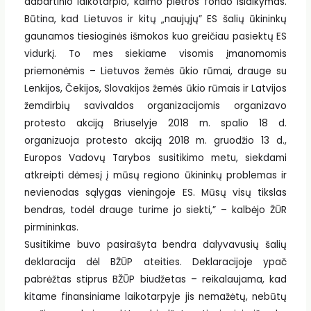
dabartinio laikotarpio, kaimo plėtros fondo išlaikymas.
Būtina, kad Lietuvos ir kitų „naujųjų” ES šalių ūkininkų
gaunamos tiesioginės išmokos kuo greičiau pasiektų ES
vidurkį. To mes siekiame visomis įmanomomis
priemonėmis – Lietuvos žemės ūkio rūmai, drauge su
Lenkijos, Čekijos, Slovakijos žemės ūkio rūmais ir Latvijos
žemdirbių savivaldos organizacijomis organizavo
protesto akciją Briuselyje 2018 m. spalio 18 d.
organizuoja protesto akciją 2018 m. gruodžio 13 d.,
Europos Vadovų Tarybos susitikimo metu, siekdami
atkreipti dėmesį į mūsų regiono ūkininkų problemas ir
nevienodas sąlygas vieningoje ES. Mūsų visų tikslas
bendras, todėl drauge turime jo siekti,” – kalbėjo ŽŪR
pirmininkas.
Susitikime buvo pasirašyta bendra dalyvavusių šalių
deklaracija dėl BŽŪP ateities. Deklaracijoje ypač
pabrėžtas stiprus BŽŪP biudžetas – reikalaujama, kad
kitame finansiniame laikotarpyje jis nemažėtų, nebūtų