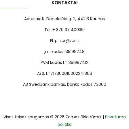
KONTAKTAI
Adresas: K. Donelaičio g. 2, 44213 Kaunas
Tel. + 370 37 400351
El. p. zur@zur.lt
Įm. kodas 135199748
PVM kodas LT 351997412
A/S. LT717300010002241806
AB Swedbank bankas, banko kodas 73000
Visos teisės saugomos © 2026 Žemės ūkio rūmai |
Privatumo
politika