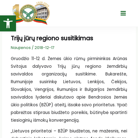
Pereiti
prie
Open toolbar
Main
turinio
Menu
Trijų jūrų regiono susitikimas
Naujienos
/
2018-12-17
Gruodžio 11-12 d. Žemės ūkio rūmų pirmininkas Arūnas
Svitojus dalyvavo Trijų jūrų regiono žemdirbių
savivaldos organizacijų susitikime. Bukarešte,
Rumunijoje susirinkę Lietuvos, Lenkijos, Čekijos,
Slovakijos, Vengrijos, Rumunijos ir Bulgarijos žemdirbių
savivaldos lyderiai diskutavo apie Bendrosios žemės
ūkio politikos (BŽŪP) ateitį, išsakė savo prioritetus. Ypač
pabrėžtas stipraus biudžeto poreikis, būtinybė spartinti
tiesioginių išmokų konvergenciją.
„Lietuvos prioritetai – BŽŪP biudžetas, ne mažesnis, nei