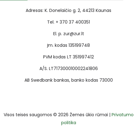
Adresas: K. Donelaičio g. 2, 44213 Kaunas
Tel. + 370 37 400351
El. p. zur@zur.lt
Įm. kodas 135199748
PVM kodas LT 351997412
A/S. LT717300010002241806
AB Swedbank bankas, banko kodas 73000
Visos teisės saugomos © 2026 Žemės ūkio rūmai |
Privatumo
politika