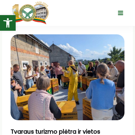
Pereiti
prie
Open toolbar
Main
turinio
Menu
Tvaraus turizmo plėtra ir vietos