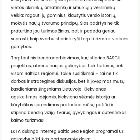
vietos ūkininkų, amatininkų ir smulkiųjų verslininkų
veikla: ragauti jų gaminius, klausytis verslo istorijų,
mokytis naujų tvarumo principų. Šios patirtys ne tik
praturtina jau turimas žinias, bet ir padeda geriau
suprasti, kaip svarbu stiprinti ryšį tarp turizmo ir vietinės
gamybos.
Tarptautinis bendradarbiavimas, kurį stiprina BASCIL
projektas, atveria naujas galimybes tiek Lietuvai, tiek
visam Baltijos regionui. Tokie susitikimai – tai ne tik
darbas ir strateginės diskusijos, bet ir įkvėpimas mūsų
kasdieniams žingsniams Lietuvoje. Kiekvienas
apsikeitimas idėjomis, kiekviena sėkmės istorija ar
kūrybiškas sprendimas praturtina mūsų požiūrį ir
stiprina bendrą viziją: tvarus, gyvybingas ir autentiškas
kaimo turizmas!
LKTA dėkinga Interreg Baltic Sea Region programai už
galimybę būti šios partnerystės dalimi.