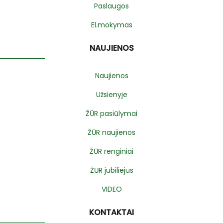
Paslaugos
El.mokymas
NAUJIENOS
Naujienos
Užsienyje
ŽŪR pasiūlymai
ŽŪR naujienos
ŽŪR renginiai
ŽŪR jubiliejus
VIDEO
KONTAKTAI