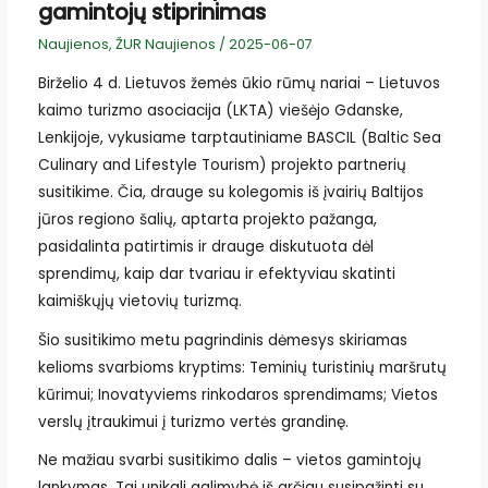
gamintojų stiprinimas
Naujienos
,
ŽUR Naujienos
/
2025-06-07
Birželio 4 d. Lietuvos žemės ūkio rūmų nariai – Lietuvos
kaimo turizmo asociacija (LKTA) viešėjo Gdanske,
Lenkijoje, vykusiame tarptautiniame BASCIL (Baltic Sea
Culinary and Lifestyle Tourism) projekto partnerių
susitikime. Čia, drauge su kolegomis iš įvairių Baltijos
jūros regiono šalių, aptarta projekto pažanga,
pasidalinta patirtimis ir drauge diskutuota dėl
sprendimų, kaip dar tvariau ir efektyviau skatinti
kaimiškųjų vietovių turizmą.
Šio susitikimo metu pagrindinis dėmesys skiriamas
kelioms svarbioms kryptims: Teminių turistinių maršrutų
kūrimui; Inovatyviems rinkodaros sprendimams; Vietos
verslų įtraukimui į turizmo vertės grandinę.
Ne mažiau svarbi susitikimo dalis – vietos gamintojų
lankymas. Tai unikali galimybė iš arčiau susipažinti su