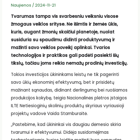
Naujienos
/
2024-11-21
Tvarumas tampa vis svarbesniu veiksniu visose
žmogaus veiklos srityse. Ne išimtis ir žemės ūkis,
kuris, augant žmonių skaičiui planetoje, nuolat
susiduria su spaudimu didinti produktyvumą ir
mažinti savo veiklos poveikį aplinkai. Tvarios
technologijos ir praktikos gali padėti pasiekti šių
tikslų, tačiau joms reikia nemažų pradinių investicijų.
Tokios investicijos ūkininkams leistų ne tik pagerinti
savo ūkių ekonominį efektyvumą, bet ir prisidėtų
mažinant sąnaudas, didinant derlingumą bei ruošiamos
produkcijos kokybę, teigia Nacionalinės plėtros įstaigos
ILTE Netiesioginių skolinių produktų skyriaus vyriausioji
projektų vadovė Vaida Stamburaitė.
„Pastebime, kad ūkininkai vis daugiau dėmesio skiria
tvarumui ir efektyvumui. Didėja susidomėjimas