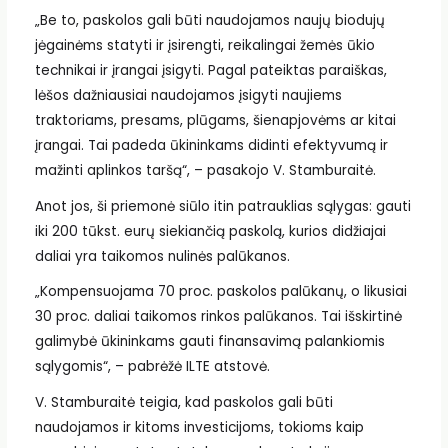
„Be to, paskolos gali būti naudojamos naujų biodujų
jėgainėms statyti ir įsirengti, reikalingai žemės ūkio
technikai ir įrangai įsigyti. Pagal pateiktas paraiškas,
lėšos dažniausiai naudojamos įsigyti naujiems
traktoriams, presams, plūgams, šienapjovėms ar kitai
įrangai. Tai padeda ūkininkams didinti efektyvumą ir
mažinti aplinkos taršą“, – pasakojo V. Stamburaitė.
Anot jos, ši priemonė siūlo itin patrauklias sąlygas: gauti
iki 200 tūkst. eurų siekiančią paskolą, kurios didžiajai
daliai yra taikomos nulinės palūkanos.
„Kompensuojama 70 proc. paskolos palūkanų, o likusiai
30 proc. daliai taikomos rinkos palūkanos. Tai išskirtinė
galimybė ūkininkams gauti finansavimą palankiomis
sąlygomis“, – pabrėžė ILTE atstovė.
V. Stamburaitė teigia, kad paskolos gali būti
naudojamos ir kitoms investicijoms, tokioms kaip