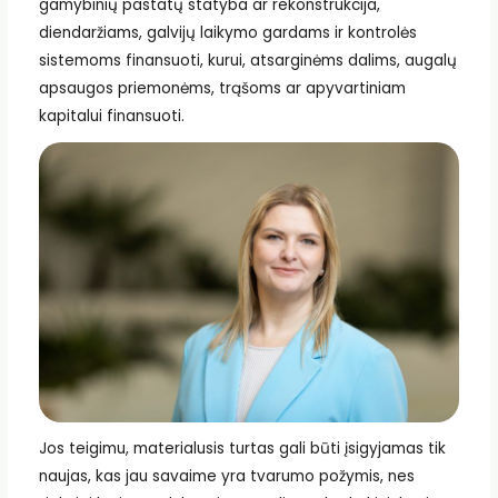
gamybinių pastatų statyba ar rekonstrukcija,
diendaržiams, galvijų laikymo gardams ir kontrolės
sistemoms finansuoti, kurui, atsarginėms dalims, augalų
apsaugos priemonėms, trąšoms ar apyvartiniam
kapitalui finansuoti.
Jos teigimu, materialusis turtas gali būti įsigyjamas tik
naujas, kas jau savaime yra tvarumo požymis, nes