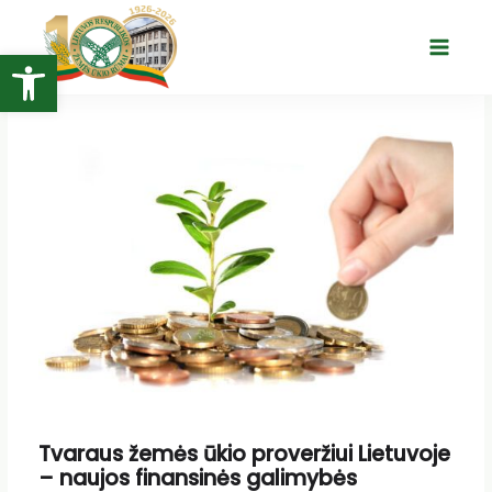
Pereiti
prie
Open toolbar
Main
turinio
Menu
Tvaraus žemės ūkio proveržiui Lietuvoje
– naujos finansinės galimybės