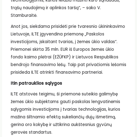
technologijomis, kurios leidžia mažinti kuro sąnaudas,
trąšų naudojimą ir aplinkos taršą“, – sako V.
Stamburaitė.
Anot jos, siekdama prisidėti prie tvaresnio ūkininkavimo
Lietuvoje, ILTE įgyvendina priemonę „Paskolos
investicijoms, įskaitant tvarias, į žemės ūkio valdas“.
Priemonei skirta 35 mln. EUR iš Europos žemės ūkio
fondo kaimo plėtrai (EŽŪFKP) ir Lietuvos Respublikos
bendrojo finansavimo lėšų. Taip pat privačiomis lėšomis
prisideda ILTE atrinkti finansavimo partneriai.
Itin patrauklios sąlygos
ILTE atstovės teigimu, ši priemonė suteikia galimybę
žemės ūkio subjektams gauti paskolas lengvatinėmis
sąlygomis investicijoms į tvarias technologijas, kurios
mažina šiltnamio efektą sukeliančių dujų išmetimą,
gerina oro kokybę ir užtikrina aukštesnius gyvūnų
gerovės standartus.