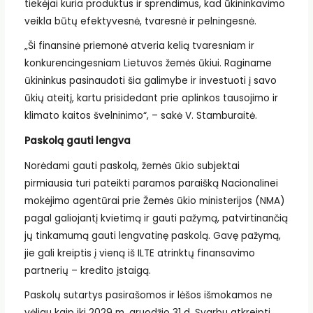
tiekėjai kuria produktus ir sprendimus, kad ūkininkavimo
veikla būtų efektyvesnė, tvaresnė ir pelningesnė.
„Ši finansinė priemonė atveria kelią tvaresniam ir
konkurencingesniam Lietuvos žemės ūkiui. Raginame
ūkininkus pasinaudoti šia galimybe ir investuoti į savo
ūkių ateitį, kartu prisidedant prie aplinkos tausojimo ir
klimato kaitos švelninimo“, – sakė V. Stamburaitė.
Paskolą gauti lengva
Norėdami gauti paskolą, žemės ūkio subjektai
pirmiausia turi pateikti paramos paraišką Nacionalinei
mokėjimo agentūrai prie Žemės ūkio ministerijos (NMA)
pagal galiojantį kvietimą ir gauti pažymą, patvirtinančią
jų tinkamumą gauti lengvatinę paskolą. Gavę pažymą,
jie gali kreiptis į vieną iš ILTE atrinktų finansavimo
partnerių – kredito įstaigą.
Paskolų sutartys pasirašomos ir lėšos išmokamos ne
vėliau kaip iki 2029 m. gruodžio 31 d. Svarbu atkreipti