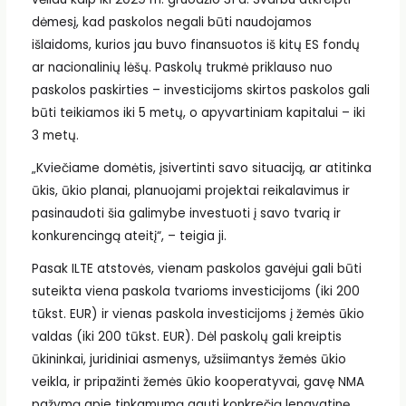
dėmesį, kad paskolos negali būti naudojamos
išlaidoms, kurios jau buvo finansuotos iš kitų ES fondų
ar nacionalinių lėšų. Paskolų trukmė priklauso nuo
paskolos paskirties – investicijoms skirtos paskolos gali
būti teikiamos iki 5 metų, o apyvartiniam kapitalui – iki
3 metų.
„Kviečiame domėtis, įsivertinti savo situaciją, ar atitinka
ūkis, ūkio planai, planuojami projektai reikalavimus ir
pasinaudoti šia galimybe investuoti į savo tvarią ir
konkurencingą ateitį“, – teigia ji.
Pasak ILTE atstovės, vienam paskolos gavėjui gali būti
suteikta viena paskola tvarioms investicijoms (iki 200
tūkst. EUR) ir vienas paskola investicijoms į žemės ūkio
valdas (iki 200 tūkst. EUR). Dėl paskolų gali kreiptis
ūkininkai, juridiniai asmenys, užsiimantys žemės ūkio
veikla, ir pripažinti žemės ūkio kooperatyvai, gavę NMA
pažymą apie tinkamumą gauti konkrečią lengvatinę