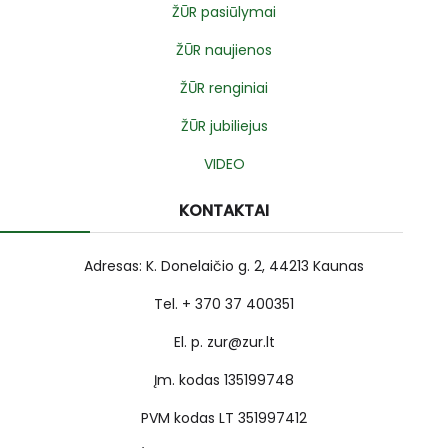
ŽŪR pasiūlymai
ŽŪR naujienos
ŽŪR renginiai
ŽŪR jubiliejus
VIDEO
KONTAKTAI
Adresas: K. Donelaičio g. 2, 44213 Kaunas
Tel. + 370 37 400351
El. p. zur@zur.lt
Įm. kodas 135199748
PVM kodas LT 351997412