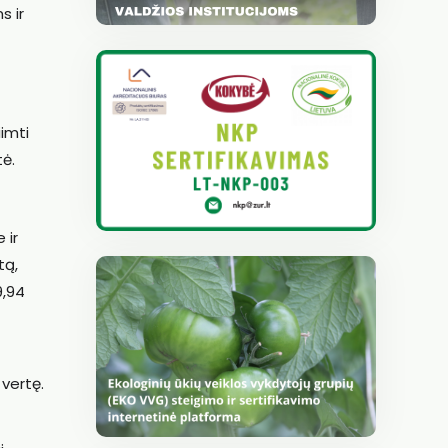
s ir
į
iimti
tė.
 ir
tą,
9,94
 vertę.