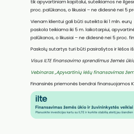
tik apyvartiniam kapitalui, suteikiamos ne ilge
proc. palūkanos, o likusiai – ne didesnė nei 5 
Vienam klientui gali būti suteikta iki 1 mln. eur
paskola teikiama iki 5 m. laikotarpiui, apyvartinė
palūkanos, o likusiai – ne didesnė nei 5 proc. 
Paskolų sutartys turi būti pasirašytos ir lėšos i
Visus ILTE finansavimo sprendimus žemės ūkiu
Vebinaras „Apyvartinių lėšų finansavimas žemės 
Finansinės priemonės bendrai finansuojamos Ka