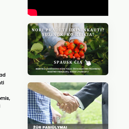
Tad
ti
omis
,
i