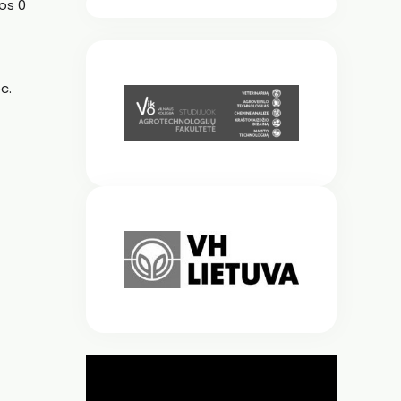
mos 0
c.