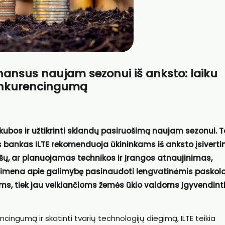
inansus naujam sezonui iš anksto: laiku
konkurencingumą
kubos ir užtikrinti sklandų pasiruošimą naujam sezonui. 
s bankas ILTE rekomenduoja ūkininkams iš anksto įsivertin
lėšų, ar planuojamas technikos ir įrangos atnaujinimas,
rimena apie galimybę pasinaudoti lengvatinėmis paskol
s, tiek jau veikiančioms žemės ūkio valdoms įgyvendint
encingumą ir skatinti tvarių technologijų diegimą, ILTE teikia