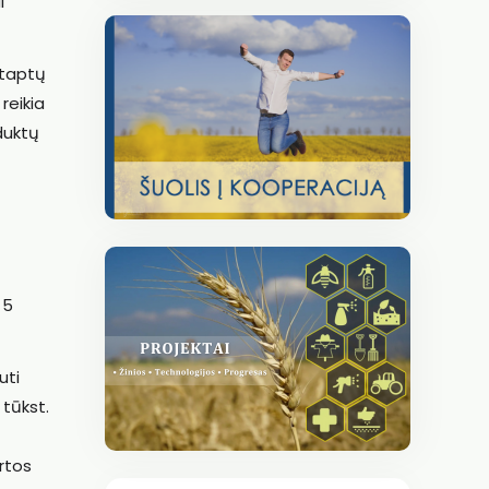
i
s taptų
reikia
duktų
 5
uti
 tūkst.
rtos