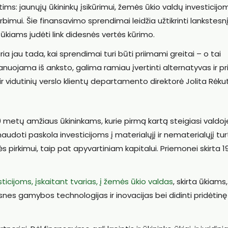
ms: jaunųjų ūkininkų įsikūrimui, žemės ūkio valdų investicijom
mui. Šie finansavimo sprendimai leidžia užtikrinti lankstesn
kiams judėti link didesnės vertės kūrimo.
ia jau tada, kai sprendimai turi būti priimami greitai – o tai
lanuojama iš anksto, galima ramiau įvertinti alternatyvas ir pr
ir vidutinių verslo klientų departamento direktorė Jolita Rėku
40 metų amžiaus ūkininkams, kurie pirmą kartą steigiasi valdoje
inaudoti paskola investicijoms į materialųjį ir nematerialųjį tur
 pirkimui, taip pat apyvartiniam kapitalui. Priemonei skirta 1
ticijoms, įskaitant tvarias, į žemės ūkio valdas
, skirta ūkiams,
nes gamybos technologijas ir inovacijas bei didinti pridėtinę