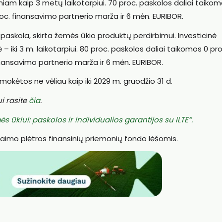
sniam kaip 3 metų laikotarpiui. 70 proc. paskolos daliai taiko
proc. finansavimo partnerio marža ir 6 mėn. EURIBOR.
ų paskola, skirta žemės ūkio produktų perdirbimui. Investicinė
 – iki 3 m. laikotarpiui. 80 proc. paskolos daliai taikomos 0 pro
finansavimo partnerio marža ir 6 mėn. EURIBOR.
šmokėtos ne vėliau kaip iki 2029 m. gruodžio 31 d.
i rasite
čia
.
ūkiui: paskolos ir individualios garantijos su ILTE“.
imo plėtros finansinių priemonių fondo lėšomis.