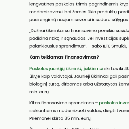
lengvatines paskolas trimis pagrindinėmis krypti
modernizavimui bei žemės ūkio produktų perdirbi
pasirengimą naujam sezonui ir sudaro sąlygas ū
„Dažnai ūkininkai su finansavimo poreikiu susidur
padidina riziką ir sąnaudas. Jei investicijas sup
palankiausius sprendimus“, – sako ILTE Smulkių 
Kam
teikiamas finansavimas?
Paskolos jaunųjų ūkininkų įsikūrimui
skirtos iki 
ūkyje kaip valdytojai. Jaunieji ūkininkai gali pas
biologinį turtą, dirbamos arba užstatytos žemės
mln. eurų.
Kitas finansavimo sprendimas –
paskolos inves
siekiantiems modernizuoti valdas, diegti tvares
Priemonei skirta 35 mln. eurų.