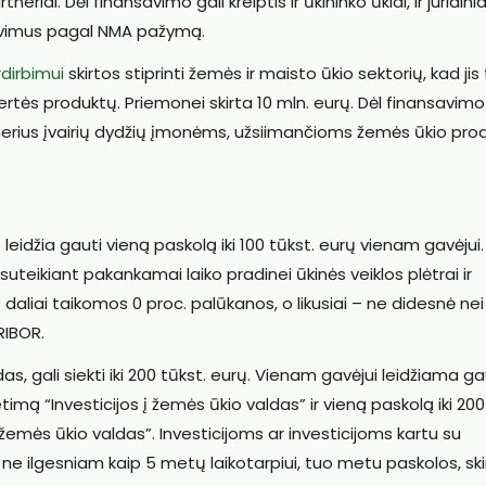
eriai. Dėl finansavimo gali kreiptis ir ūkininko ūkiai, ir juridinia
lavimus pagal NMA pažymą.
dirbimui
skirtos stiprinti žemės ir maisto ūkio sektorių, kad ji
rtės produktų. Priemonei skirta 10 mln. eurų. Dėl finansavimo 
artnerius įvairių dydžių įmonėms, užsiimančioms žemės ūkio pro
 leidžia gauti vieną paskolą iki 100 tūkst. eurų vienam gavėjui.
suteikiant pakankamai laiko pradinei ūkinės veiklos plėtrai ir
s daliai taikomos 0 proc. palūkanos, o likusiai – ne didesnė nei
RIBOR.
as, gali siekti iki 200 tūkst. eurų. Vienam gavėjui leidžiama ga
imą “Investicijos į žemės ūkio valdas” ir vieną paskolą iki 200
žemės ūkio valdas”. Investicijoms ar investicijoms kartu su
 ne ilgesniam kaip 5 metų laikotarpiui, tuo metu paskolos, ski