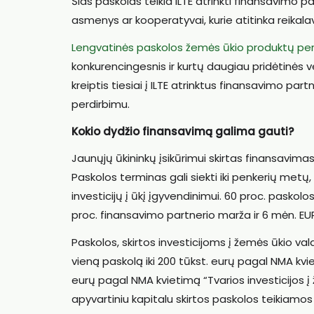
Šias paskolas teikia ILTE atrinkti finansavimo partn
asmenys ar kooperatyvai, kurie atitinka reika
Lengvatinės paskolos žemės ūkio produktų per
konkurencingesnis ir kurtų daugiau pridėtinės ve
kreiptis tiesiai į ILTE atrinktus finansavimo p
perdirbimu.
Kokio dydžio finansavimą galima gauti?
Jaunųjų ūkininkų įsikūrimui skirtas finansavimas
Paskolos terminas gali siekti iki penkerių metų, 
investicijų į ūkį įgyvendinimui. 60 proc. paskolo
proc. finansavimo partnerio marža ir 6 mėn. EU
Paskolos, skirtos investicijoms į žemės ūkio vald
vieną paskolą iki 200 tūkst. eurų pagal NMA kviet
eurų pagal NMA kvietimą “Tvarios investicijos į 
apyvartiniu kapitalu skirtos paskolos teikiamos