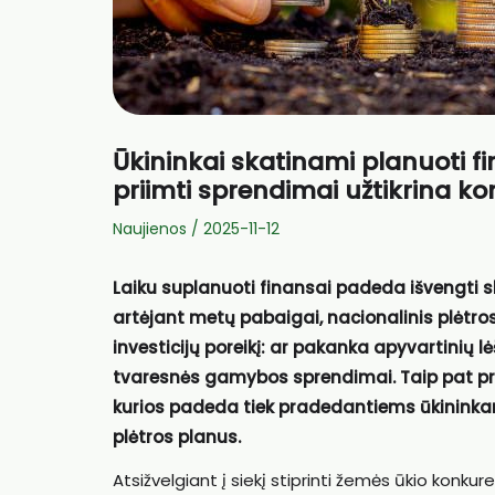
Ūkininkai skatinami planuoti f
priimti sprendimai užtikrina 
Naujienos
/
2025-11-12
Laiku suplanuoti finansai padeda išvengti s
artėjant metų pabaigai, nacionalinis plėtro
investicijų poreikį: ar pakanka apyvartinių 
tvaresnės gamybos sprendimai.
Taip pat p
kurios padeda tiek pradedantiems ūkininkam
plėtros planus.
Atsižvelgiant į siekį stiprinti žemės ūkio konkur