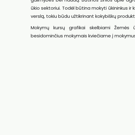
ūkio sektoriui. Todėl būtina mokyti ūkininkus ir 
verslą, tokiu būdu užtikrinant kokybiškų produkt
Mokymų kursų grafikai skelbiami Žemės ū
besidominčius mokymais kviečiame į mokymus. 