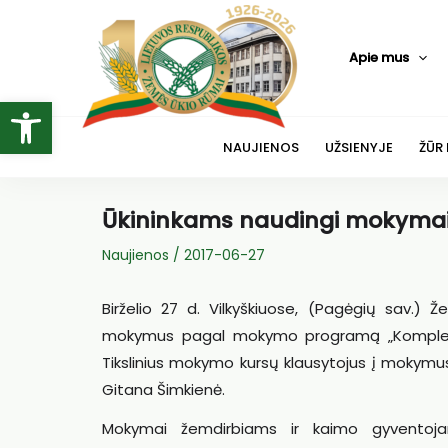
Pereiti
prie
Apie mus
turinio
Open toolbar
NAUJIENOS
UŽSIENYJE
ŽŪR
Ūkininkams naudingi mokyma
Naujienos
/
2017-06-27
Birželio 27 d. Vilkyškiuose, (Pagėgių sav.)
mokymus pagal mokymo programą „Kompleksi
Tikslinius mokymo kursų klausytojus į mokymu
Gitana Šimkienė.
Mokymai žemdirbiams ir kaimo gyventoja