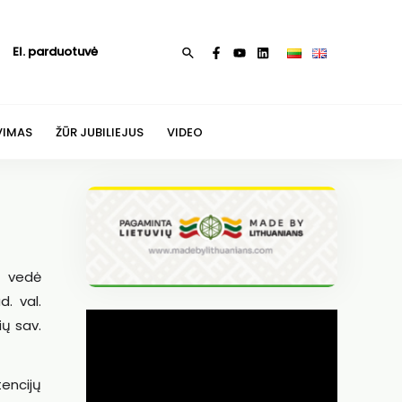
El. parduotuvė
Paieška
VIMAS
ŽŪR JUBILIEJUS
VIDEO
ė vedė
. val.
ų sav.
encijų