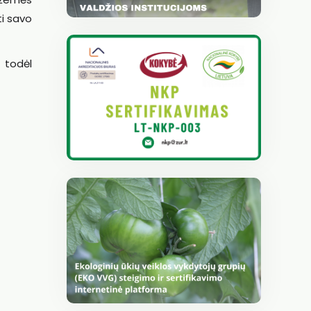
ti savo
 todėl