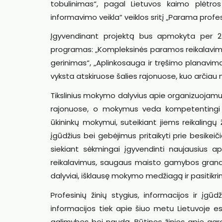
tobulinimas“, pagal Lietuvos kaimo plėtr
informavimo veikla“ veiklos sritį „Parama profe
Įgyvendinant projektą bus apmokyta per 2
programas: „Kompleksinės paramos reikalavimai
gerinimas“, „Aplinkosauga ir tręšimo planavim
vyksta atskiruose šalies rajonuose, kuo arčiau
Tikslinius mokymo dalyvius apie organizuojam
rajonuose, o mokymus veda kompetentingi 
ūkininkų mokymui, suteikiant jiems reikalingų 
įgūdžius bei gebėjimus pritaikyti prie besikei
siekiant sėkmingai įgyvendinti naujausius ap
reikalavimus, saugaus maisto gamybos grandin
dalyviai, išklausę mokymo medžiagą ir pasitikri
Profesinių žinių stygius, informacijos ir įg
informacijos tiek apie šiuo metu Lietuvoje es
galimybes bei naudą. Būtinos žinios apie agro