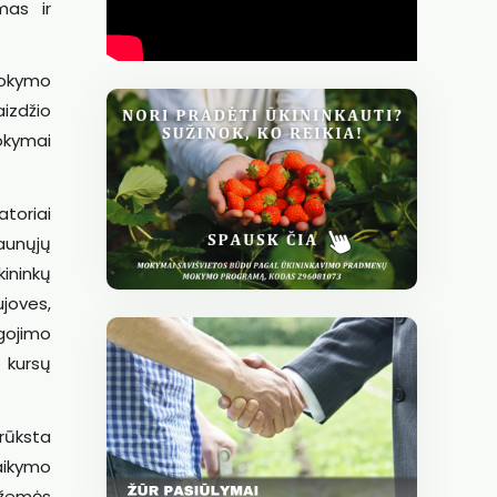
mas ir
mokymo
aizdžio
Mokymai
toriai
aunųjų
kininkų
ujoves,
gojimo
 kursų
rūksta
taikymo
m žemės