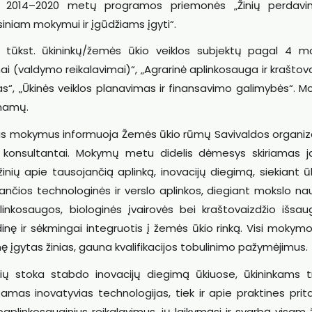
os 2014–2020 metų programos priemonės „Žinių perdavi
siniam mokymui ir įgūdžiams įgyti“.
 tūkst. ūkininkų/žemės ūkio veiklos subjektų pagal 4 
 (valdymo reikalavimai)“, „Agrarinė aplinkosauga ir kraštov
as“, „Ūkinės veiklos planavimas ir finansavimo galimybės“. 
 namų.
us mokymus informuoja Žemės ūkio rūmų Savivaldos organiza
konsultantai. Mokymų metu didelis dėmesys skiriamas j
žinių apie tausojančią aplinką, inovacijų diegimą, siekiant ū
čiančios technologinės ir verslo aplinkos, diegiant mokslo na
linkosaugos, biologinės įvairovės bei kraštovaizdžio išsau
ę ir sėkmingai integruotis į žemės ūkio rinką. Visi mokymo
nę įgytas žinias, gauna kvalifikacijos tobulinimo pažymėjimus.
ūdžių stoka stabdo inovacijų diegimą ūkiuose, ūkininkams t
amas inovatyvias technologijas, tiek ir apie praktines pri
aplinkosauginius reikalavimus, jų laikymąsi ir svarbą visa