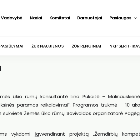
Vadovybė
Nariai
Komitetai
Darbuotojai
Paslaugos
 PASIŪLYMAI
ŽUR NAUJIENOS
ŽŪR RENGINIAI
NKP SERTIFIKA
i
 Žemės ūkio rūmų konsultantė Lina Pukaitė – Malinauskien
nės paramos reikalavimai“. Programos trukmė – 10 akad
s sukvietė Žemės ūkio rūmų Savivaldos organizatorė Pagėgi
ms vykdomi įgyvendinant projektą „Žemdirbių kompet