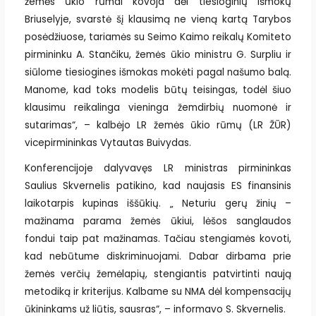
žemės ūkio rūmai kovoja dėl tiesioginių išmokų
Briuselyje, svarstė šį klausimą ne vieną kartą Tarybos
posėdžiuose, tariamės su Seimo Kaimo reikalų Komiteto
pirmininku A. Stančiku, žemės ūkio ministru G. Surpliu ir
siūlome tiesiogines išmokas mokėti pagal našumo balą.
Manome, kad toks modelis būtų teisingas, todėl šiuo
klausimu reikalinga vieninga žemdirbių nuomonė ir
sutarimas“, – kalbėjo LR žemės ūkio rūmų (LR ŽŪR)
vicepirmininkas Vytautas Buivydas.
Konferencijoje dalyvavęs LR ministras pirmininkas
Saulius Skvernelis patikino, kad naujasis ES finansinis
laikotarpis kupinas iššūkių. „ Neturiu gerų žinių –
mažinama parama žemės ūkiui, lėšos sanglaudos
fondui taip pat mažinamas. Tačiau stengiamės kovoti,
kad nebūtume diskriminuojami. Dabar dirbama prie
žemės verčių žemėlapių, stengiantis patvirtinti naują
metodiką ir kriterijus. Kalbame su NMA dėl kompensacijų
ūkininkams už liūtis, sausras“, – informavo S. Skvernelis.