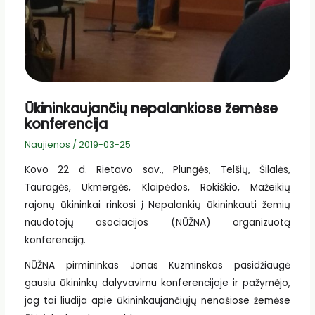
Ūkininkaujančių nepalankiose žemėse
konferencija
Naujienos
/
2019-03-25
Kovo 22 d. Rietavo sav., Plungės, Telšių, Šilalės,
Tauragės, Ukmergės, Klaipėdos, Rokiškio, Mažeikių
rajonų ūkininkai rinkosi į Nepalankių ūkininkauti žemių
naudotojų asociacijos (NŪŽNA) organizuotą
konferenciją.
NŪŽNA pirmininkas Jonas Kuzminskas pasidžiaugė
gausiu ūkininkų dalyvavimu konferencijoje ir pažymėjo,
jog tai liudija apie ūkininkaujančiųjų nenašiose žemėse