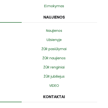
El.mokymas
NAUJIENOS
Naujienos
Užsienyje
ŽŪR pasiūlymai
ŽŪR naujienos
ŽŪR renginiai
ŽŪR jubiliejus
VIDEO
KONTAKTAI