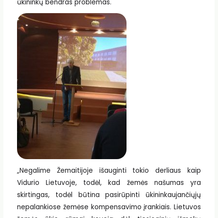
ūkininkų bendras problemas.
„Negalime Žemaitijoje išauginti tokio derliaus kaip
Vidurio Lietuvoje, todėl, kad žemės našumas yra
skirtingas, todėl būtina pasirūpinti ūkininkaujančiųjų
nepalankiose žemėse kompensavimo įrankiais. Lietuvos