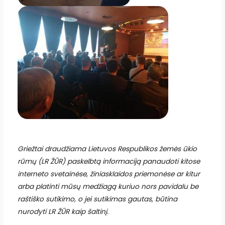
Griežtai draudžiama Lietuvos Respublikos žemės ūkio
rūmų (LR ŽŪR) paskelbtą informaciją panaudoti kitose
interneto svetainėse, žiniasklaidos priemonėse ar kitur
arba platinti mūsų medžiagą kuriuo nors pavidalu be
raštiško sutikimo, o jei sutikimas gautas, būtina
nurodyti LR ŽŪR kaip šaltinį.