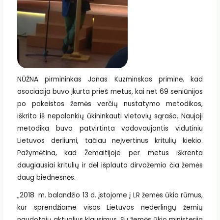
NŪŽNA pirmininkas Jonas Kuzminskas priminė, kad
asociacija buvo įkurta prieš metus, kai net 69 seniūnijos
po pakeistos žemės verčių nustatymo metodikos,
iškrito iš nepalankių ūkininkauti vietovių sąrašo. Naujoji
metodika buvo patvirtinta vadovaujantis vidutiniu
Lietuvos derliumi, tačiau neįvertinus kritulių kiekio.
Pažymėtina, kad Žemaitijoje per metus iškrenta
daugiausiai kritulių ir dėl išplauto dirvožemio čia žemės
daug biednesnės.
„2018 m. balandžio 13 d. įstojome į LR žemės ūkio rūmus,
kur sprendžiame visos Lietuvos nederlingų žemių
naudotojų aktualius klausimus. Su žemės ūkio ministerija