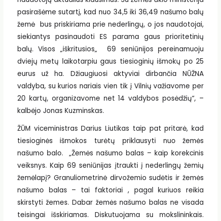
pasirašėme sutartį, kad nuo 34,5 iki 36,49 našumo balų
žemė bus priskiriama prie nederlingų, o jos naudotojai,
siekiantys pasinaudoti ES parama gaus prioritetinių
balų. Visos „iškritusios„ 69 seniūnijos pereinamuoju
dviejų metų laikotarpiu gaus tiesioginių išmokų po 25
eurus už ha. Džiaugiuosi aktyviai dirbančia NŪŽNA
valdyba, su kurios nariais vien tik į Vilnių važiavome per
20 kartų, organizavome net 14 valdybos posėdžių“, –
kalbėjo Jonas Kuzminskas.
ŽŪM viceministras Darius Liutikas taip pat pritarė, kad
tiesioginės išmokos turėtų priklausyti nuo žemės
našumo balo. „Žemės našumo balas – kaip korekcinis
veiksnys. Kaip 69 seniūnijas įtraukti į nederlingų žemių
žemėlapį? Granuliometrinė dirvožemio sudėtis ir žemės
našumo balas – tai faktoriai , pagal kuriuos reikia
skirstyti žemes. Dabar žemės našumo balas ne visada
teisingai išskiriamas. Diskutuojama su mokslininkais.