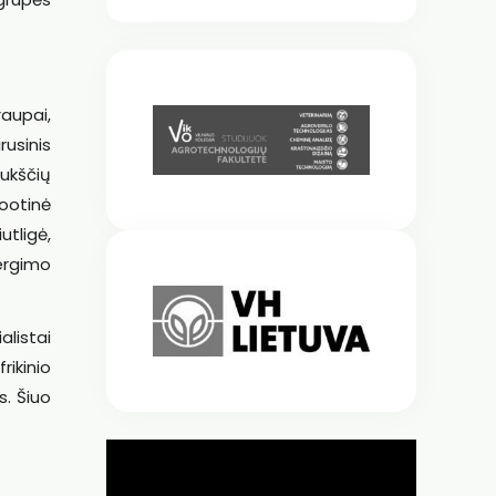
raupai,
usinis
aukščių
zootinė
tligė,
ergimo
listai
ikinio
s. Šiuo