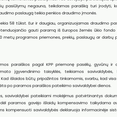
nių pasiūlymų negauna, teikdamas paraišką turi įrodyti, k
draudimo paslaugą teikia penkios draudimo įmonės.
ekia 58 tūkst. Eur ir daugiau, organizuojamas draudimo pa
pretenduojančio gauti paramą iš Europos žemės ūkio fondo
020 metų programos priemones, prekių, paslaugų ar darbų p
ramos paraiškos pagal KPP priemonę pasėlių, gyvūnų ir 
to įgyvendinimo taisyklės, teikiamos savivaldybės, k
. Kad išlaidos būtų pripažintos tinkamomis, svarbu, kad vis
ta po paramos paraiškos pateikimo savivaldybei dienos.
s, savivaldybei pateikiami mokėjimus patvirtinantys dokum
ą dėl paramos gavėjo išlaidų kompensavimo taikydama av
ms kompensuoti savivaldybės deklaruoja informacinėje sis