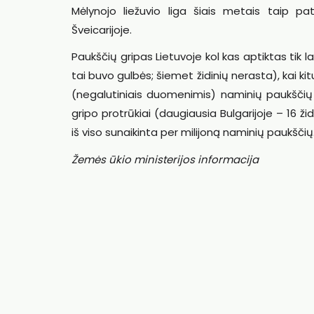
Mėlynojo liežuvio liga šiais metais taip pat už
Šveicarijoje.
Paukščių gripas Lietuvoje kol kas aptiktas tik la
tai buvo gulbės; šiemet židinių nerasta), kai ki
(negalutiniais duomenimis) naminių paukščių 
gripo protrūkiai (daugiausia Bulgarijoje – 16 ž
iš viso sunaikinta per milijoną naminių paukščių
Žemės ūkio ministerijos informacija