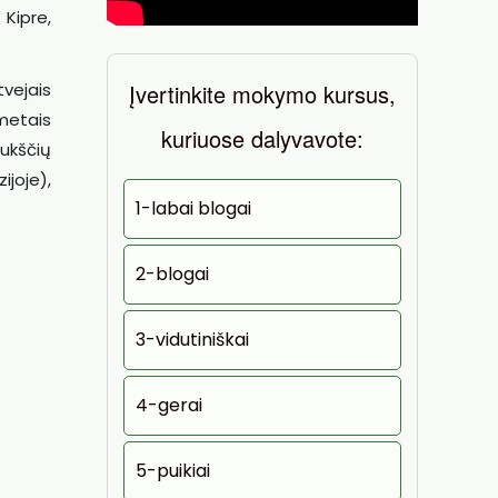
 Kipre,
Įvertinkite mokymo kursus,
tvejais
 metais
kuriuose dalyvavote:
ukščių
ijoje),
1-labai blogai
2-blogai
3-vidutiniškai
4-gerai
5-puikiai