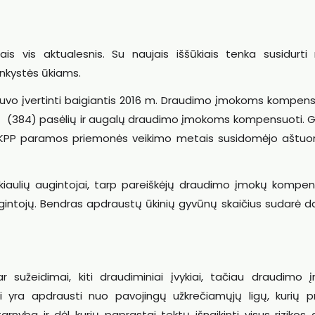
is vis aktualesnis. Su naujais iššūkiais tenka susidurti 
ninkystės ūkiams.
 buvo įvertinti baigiantis 2016 m. Draudimo įmokoms kompens
 – (384) pasėlių ir augalų draudimo įmokoms kompensuoti. 
KPP paramos priemonės veikimo metais susidomėjo aštuon
r kiaulių augintojai, tarp pareiškėjų draudimo įmokų kompen
augintojų. Bendras apdraustų ūkinių gyvūnų skaičius sudarė 
r sužeidimai, kiti draudiminiai įvykiai, tačiau draudimo 
 yra apdrausti nuo pavojingų užkrečiamųjų ligų, kurių pr
tarnyba ir dėl kurių paprastai tektų išnaikinti visus rizikos