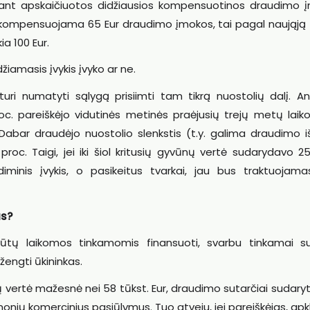
ant apskaičiuotos didžiausios kompensuotinos draudimo 
 kompensuojama 65 Eur draudimo įmokos, tai pagal naująją 
a 100 Eur.
iamasis įvykis įvyko ar ne.
ri numatyti sąlygą prisiimti tam tikrą nuostolių dalį. An
oc. pareiškėjo vidutinės metinės praėjusių trejų metų laik
Dabar draudėjo nuostolio slenkstis (t.y. galima draudimo 
roc. Taigi, jei iki šiol kritusių gyvūnų vertė sudarydavo 2
iminis įvykis, o pasikeitus tvarkai, jau bus traktuojama
as?
ūtų laikomos tinkamomis finansuoti, svarbu tinkamai su
 žengti ūkininkas.
ertė mažesnė nei 58 tūkst. Eur, draudimo sutarčiai sudaryti
monių komercinius pasiūlymus. Tuo atveju, jei pareiškėjas, ap