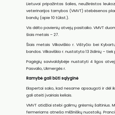
Lietuvai pripažintas šalies, neužkrėstos leuko
veterinarijos tarnybos (VMVT) stebėsenos planu
bandų (apie 10 tūkst.).
Vis dėlto pavienių atvejų pasitaiko. VMVT duome
šiais metais – 27.
Šiais metais Vilkaviškio r. Vištyčio bei Kybar
bandos. Vilkaviškio r. nustatyta 13 židinių – tiek
Pagėgių savivaldybėje nustatyti 4 ligos atvejai.
Pasvalio, Ukmergės r.
Ramybė gali būti sąlyginė
Ekspertai sako, kad nesame apsaugoti ir dėl ik
gali ateiti įvairiais keliais.
VMVT atidžiai stebi galimų grėsmių šaltinius. M
fermeriams atneša milžiniškų nuostolių. Prancūzi