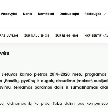
Vadovybė
Nariai
Komitetai
Darbuotojai
Paslaugos
 PASIŪLYMAI
ŽUR NAUJIENOS
ŽŪR RENGINIAI
NKP SERTIFIKA
ovės
 Lietuvos kaimo plėtros 2014–2020 metų programos 
es „Pasėlių, gyvūnų ir augalų draudimo įmokos“, susijus
vimu, teikiamos paramos dalis ir sumažinamas dra
c. didinamas iki 70 proc. Tokia dalimi bus kompensu