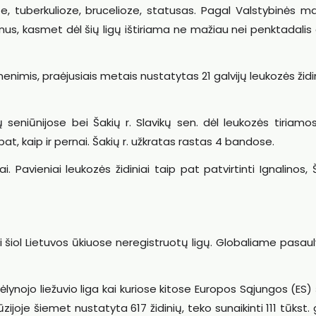
ze, tuberkulioze, brucelioze, statusas. Pagal Valstybinės ma
s, kasmet dėl šių ligų ištiriama ne mažiau nei penktadalis 
nimis, praėjusiais metais nustatytas 21 galvijų leukozės židi
tų seniūnijose bei Šakių r. Slavikų sen. dėl leukozės tiriamo
 pat, kaip ir pernai. Šakių r. užkratas rastas 4 bandose.
 Pavieniai leukozės židiniai taip pat patvirtinti Ignalinos, Š
i šiol Lietuvos ūkiuose neregistruotų ligų. Globaliame pasaul
ėlynojo liežuvio liga kai kuriose kitose Europos Sąjungos (ES)
joje šiemet nustatyta 617 židinių, teko sunaikinti 111 tūkst. g