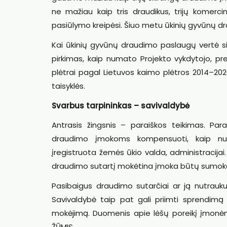
ne mažiau kaip tris draudikus, trijų komerci
pasiūlymo kreipėsi. Šiuo metu ūkinių gyvūnų 
Kai ūkinių gyvūnų draudimo paslaugų vertė si
pirkimas, kaip numato Projekto vykdytojo, 
plėtrai pagal Lietuvos kaimo plėtros 2014–2
taisyklės.
Svarbus tarpininkas – savivaldybė
Antrasis žingsnis – paraiškos teikimas. Pa
draudimo įmokoms kompensuoti, kaip numa
įregistruota žemės ūkio valda, administracijai
draudimo sutartį mokėtina įmoka būtų sumokė
Pasibaigus draudimo sutarčiai ar ją nutrauku
Savivaldybė taip pat gali priimti sprendim
mokėjimą. Duomenis apie lėšų poreikį įmonė
ŽŪMIS.