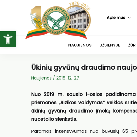
Pereiti
prie
Apie mus
turinio
Open toolbar
NAUJIENOS
UŽSIENYJE
ŽŪR
Ūkinių gyvūnų draudimo nauj
Naujienos
/
2018-12-27
Nuo 2019 m. sausio 1-osios padidinama
priemonės „Rizikos valdymas“ veiklos sriti
ūkinių gyvūnų draudimo įmokų kompensa
nuostolio slenkstis.
Paramos intensyvumas nuo buvusių 65 pro