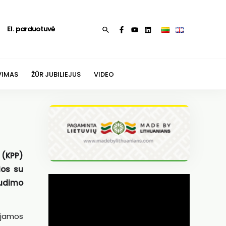
El. parduotuvė
Paieška
VIMAS
ŽŪR JUBILIEJUS
VIDEO
(KPP)
ios su
udimo
ojamos