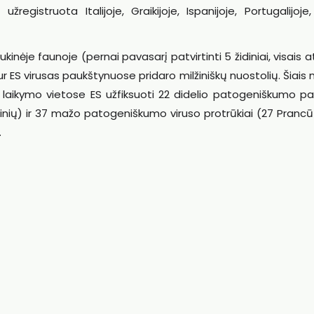
registruota Italijoje, Graikijoje, Ispanijoje, Portugalijoje,
ukinėje faunoje (pernai pavasarį patvirtinti 5 židiniai, visais a
tur ES virusas paukštynuose pridaro milžiniškų nuostolių. Šiais
laikymo vietose ES užfiksuoti 22 didelio patogeniškumo pa
idinių) ir 37 mažo patogeniškumo viruso protrūkiai (27 Prancūz
.