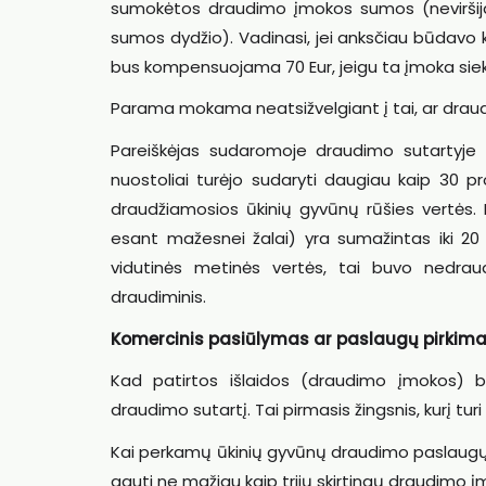
sumokėtos draudimo įmokos sumos (neviršij
sumos dydžio). Vadinasi, jei anksčiau būdavo
bus kompensuojama 70 Eur, jeigu ta įmoka sieki
Parama mokama neatsižvelgiant į tai, ar draudž
Pareiškėjas sudaromoje draudimo sutartyje tu
nuostoliai turėjo sudaryti daugiau kaip 30 pr
draudžiamosios ūkinių gyvūnų rūšies vertės. 
esant mažesnei žalai) yra sumažintas iki 20 p
vidutinės metinės vertės, tai buvo nedraud
draudiminis.
Komercinis pasiūlymas ar paslaugų pirkim
Kad patirtos išlaidos (draudimo įmokos) b
draudimo sutartį. Tai pirmasis žingsnis, kurį turi
Kai perkamų ūkinių gyvūnų draudimo paslaugų v
gauti ne mažiau kaip trijų skirtingų draudimo į