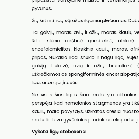
gyvūnus.
Šių kritinių ligų sąrašas ilgainiui plečiamas. Da
Tai galvijų maras, avių ir ožkų maras, kiaulių ve
Rifto slėnio karštinė, gumbelinė, afrikinė a
encefalomielitas, klasikinis kiaulių maras, af
gripas, Niukaslo liga, snukio ir nagų liga, Aujes
galvijų leukozė, avių ir ožkų bruceliozė 
užkrečiamosios spongiforminės encefalopatijo
liga, anemija, įnosės.
Ne visos šios ligos šiuo metu yra aktualios 
perspėja, kad nemalonios staigmenos yra tikė
kiaulių maro pavyzdys, užkratas gresia nuostoliai
metu Lietuva gyvūninius produktus eksportuoja į
Vyksta ligų stebėsena