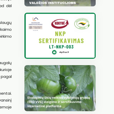
ad dėl
slaugų
 kaimo
irkimo
augalų
urioje
a pagal
entai.
ansinį
temoje