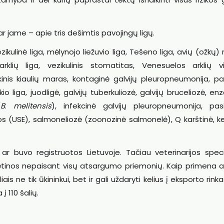
bar jame – apie tris dešimtis pavojingų ligų.
zikulinė liga, mėlynojo liežuvio liga, Tešeno liga, avių (ožkų) 
rklių liga, vezikulinis stomatitas, Venesuelos arklių vir
rikinis kiaulių maras, kontaginė galvijų pleuropneumonija, p
kio liga, juodligė, galvijų tuberkuliozė, galvijų bruceliozė, en
(
B
.
melitensis
), infekcinė galvijų pleuropneumonija, pasiu
s (USE), salmoneliozė (zoonozinė salmonelė), Q karštinė, k
ar buvo registruotos Lietuvoje. Tačiau veterinarijos specia
tinos nepaisant visų atsargumo priemonių. Kaip primena afr
s ne tik ūkininkui, bet ir gali uždaryti kelius į eksporto rinka
 110 šalių.