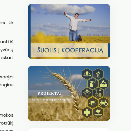
ne tik
uoti iš
Gyvūnų
iskart
sacijai
daugiau
įmokos
otrūkį
 grupės