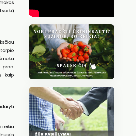
įmokos
tvarką
ksčiau
otarpio
išmoka
5 proc.
s kaip
daryti
 reikia
klausęs