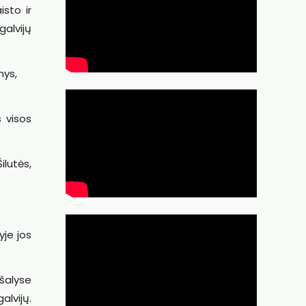
isto ir
galvijų
nys,
s visos
ilutės,
yje jos
 šalyse
alvijų.