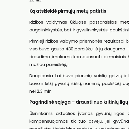
Ką atskleidė pirmųjų metų patirtis
Rizikos valdymas ūkiuose pastaraisiais meta
augalininkystės, bet ir gyvulininkystės, paukšti
Pirmieji rizikos valdymo priemonės rezultatai
viso buvo gauta 430 paraiškų, iš jų dauguma
draudimo įmokoms kompensuoti pirmaisiais 
mažiau pareiškėjų.
Daugiausia tai buvo pieninių veislių galvijų i
buvo ir kitų gyvulių rūšių, naminių paukščių 
nei 2,3 mln.
Pagrindinė sąlyga – drausti nuo kritinių ligų
Ūkininkams aktualios įvairios gyvūnų ligos a
kompensuojamos tik tuo atveju, jei gyvūnai
pripažįsta Valstybinė maisto ir veterinarijos 