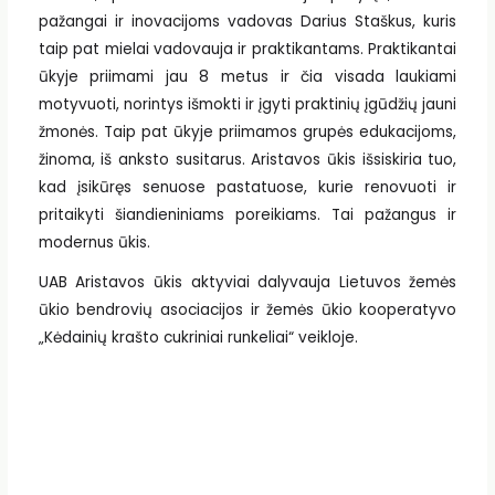
pažangai ir inovacijoms vadovas Darius Staškus, kuris
taip pat mielai vadovauja ir praktikantams. Praktikantai
ūkyje priimami jau 8 metus ir čia visada laukiami
motyvuoti, norintys išmokti ir įgyti praktinių įgūdžių jauni
žmonės. Taip pat ūkyje priimamos grupės edukacijoms,
žinoma, iš anksto susitarus. Aristavos ūkis išsiskiria tuo,
kad įsikūręs senuose pastatuose, kurie renovuoti ir
pritaikyti šiandieniniams poreikiams. Tai pažangus ir
modernus ūkis.
UAB Aristavos ūkis aktyviai dalyvauja Lietuvos žemės
ūkio bendrovių asociacijos ir žemės ūkio kooperatyvo
„Kėdainių krašto cukriniai runkeliai“ veikloje.