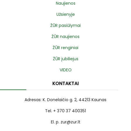
Naujienos
Užsienyje
ŽŪR pasiūlymai
ŽŪR naujienos
ŽŪR renginiai
ŽŪR jubiliejus
VIDEO
KONTAKTAI
Adresas: K. Donelaičio g. 2, 44213 Kaunas
Tel. + 370 37 400351
El. p. zur@zur.lt