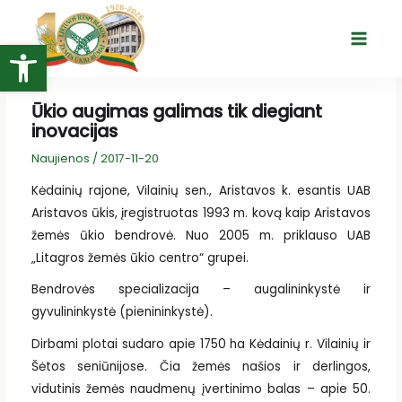
Pereiti
prie
Open toolbar
Main
turinio
Menu
Ūkio augimas galimas tik diegiant
inovacijas
Naujienos
/
2017-11-20
Kėdainių rajone, Vilainių sen., Aristavos k. esantis UAB
Aristavos ūkis, įregistruotas 1993 m. kovą kaip Aristavos
žemės ūkio bendrovė. Nuo 2005 m. priklauso UAB
„Litagros žemės ūkio centro“ grupei.
Bendrovės specializacija – augalininkystė ir
gyvulininkystė (pienininkystė).
Dirbami plotai sudaro apie 1750 ha Kėdainių r. Vilainių ir
Šėtos seniūnijose. Čia žemės našios ir derlingos,
vidutinis žemės naudmenų įvertinimo balas – apie 50.