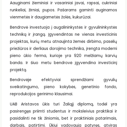
Aauginami žieminiai ir vasariniai javai, rapsai, cukriniai
runkeliai, žirniai, pupos. Pašarams gaminti auginamos
vienmetės ir daugiametės žolės, kukurūzai.
Bendrovė investuoja į augalininkystės ir gyvulininkystės
techniką ir įrangą. Įgyvendintas ne vienas investicinis
projektas, kurių metu atnaujinta žemės dirbimo, pasėlių
priežiūros ir derliaus dorojimo technika, įrengta moderni
pieno ūkio ferma, kurioje yra 920 melžiamų karvių
banda. Ir šiuo metu bendrovė įgyvendina investicinį
projektą.
Bendrovėje efektyviai sprendžiami gyvulių
sveikatingumo, pieno kokybės, genetinio fondo,
reprodukcijos gerinimo klausimai.
UAB Aristavos ūkis turi Žaliąjį diplomą, todėl yra
pasirengęs priimti studentus ir moksleivius praktikai ir
pasidalinti ne tik žiniomis, bet ir praktiniais patarimais,
darbais, patirtimi. Ūkiui vadovauja patyręs, atviras