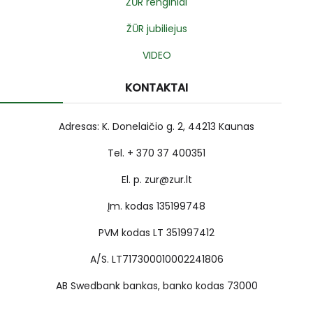
ŽŪR renginiai
ŽŪR jubiliejus
VIDEO
KONTAKTAI
Adresas: K. Donelaičio g. 2, 44213 Kaunas
Tel. + 370 37 400351
El. p. zur@zur.lt
Įm. kodas 135199748
PVM kodas LT 351997412
A/S. LT717300010002241806
AB Swedbank bankas, banko kodas 73000