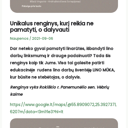
Unikalus renginys, kurį reikia ne
pamatyti, o dalyvauti
Naujienos
/
2021-09-06
Dar neteko gyvai pamatyti linarūtės, išbandyti lino
darbų linksmumą ir drauge padainuoti? Tada šis
renginys kaip tik Jums. Visa tai galėsite patirti
edukacinėje rudens lino darbų šventėję LINO MŪKA,
kur būsite ne stebėtojas, o dalyvis.
Renginys vyks Rokiškio r. Panemunėlio sen. Vėbrių
kaime
https://www.google.lt/maps/@55.8909072,25.3927371,
6207m/data=!3m1!1e3?hl=lt