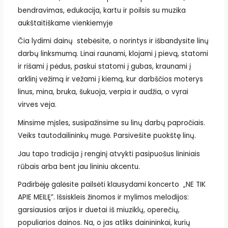
bendravimas, edukacija, kartu ir poilsis su muzika
aukštaitiškame vienkiemyje
Čia lydimi dainų stebėsite, o norintys ir išbandysite linų
darbų linksmumą. Linai raunami, klojami į pievą, statomi
ir rišami į pėdus, paskui statomi į gubas, kraunami į
arklinį vežimą ir vežami į kiemą, kur darbščios moterys
linus, mina, bruka, šukuoja, verpia ir audžia, o vyrai
virves veja.
Minsime mįsles, susipažinsime su linų darbų papročiais.
Veiks tautodailininkų mugė. Parsivešite puokštę linų.
Jau tapo tradicija į renginį atvykti pasipuošus lininiais
rūbais arba bent jau lininiu akcentu.
Padirbėję galėsite pailsėti klausydami koncerto „NE TIK
APIE MEILĘ”. Išsiskleis žinomos ir mylimos melodijos:
garsiausios arijos ir duetai iš miuziklų, operečių,
populiarios dainos. Na, o jas atliks dainininkai, kurių