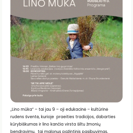
„Lino mūka“ – tai jau 9 – oji edukacinė – kultūrinė
rudens šventė, kurioje praeities tradicijos, dabarties
kūrybiškumas ir lino kančia virsta šiltu žmonių
bendravimu, tai malonus pažintinis pasibuvimas,