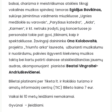
balsai, charizma ir meistriškumas atskleis tikrąjį
vokalinės muzikos spindesį: tenoras
Egidijus Bavikinas,
sukūręs įsimintinus vaidmenis miuzikluose „Ugnies
medžioklė su varovais“, „Paryžiaus katedra“, „Aida“,
„Karmen“, ir kt. netruks įrodyti, jog koncertuose jo
personažai tokie pat gyvi, įtikinami, kaip ir
spektakliuose. Žavingoji dainininkė
Ona Kolobovaitė
,
projekto „Triumfo arka“ laureatė, užburianti muzikalumu
ir nuoširdumu, pakvies išgyventi kiekvieną muzikos
taktą bei kartu patirti dainose atsiskleidžiančias jausmų
audras, akomponuojant pianistei
Beatai Vingraitei-
Andriuškevičienei.
Bilietai platinami per Tiketa lt. ir Rokiškio turizmo ir
amatų informacinį centrą (TIC) Bilieto kaina 7 eur.
Vaikai iki 10 metų leidžiami nemokamai.
Gyvūnai – įleidžiami.