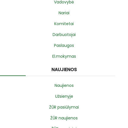
Vadovybė
Nariai
Komitetai
Darbuotojai
Paslaugos
El.mokymas
NAUJIENOS
Naujienos
Užsienyje
ŽŪR pasiūlymai
ŽŪR naujienos