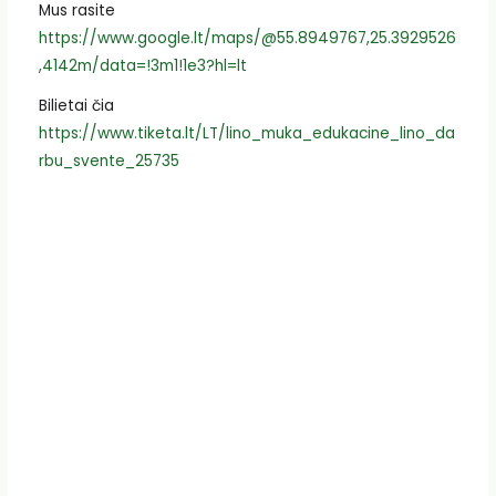
Mus rasite
https://www.google.lt/maps/@55.8949767,25.3929526
,4142m/data=!3m1!1e3?hl=lt
Bilietai čia
https://www.tiketa.lt/LT/lino_muka_edukacine_lino_da
rbu_svente_25735