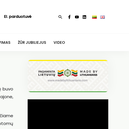
El. parduotuvė
Paieška
VIMAS
ŽŪR JUBILIEJUS
VIDEO
jų buvo
rajone,
ančiame
imptomų