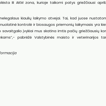
lėsta III AKM zona, kurioje taikomi patys griežčiausi aprib
 nelegalaus kiaulių laikymo atvejai. Tai, kad juose nustato
s, nuolatinė kontrolė ir biosaugos priemonių laikymasis yra ki
 savaitgalio įvykiai mus skatina imtis pačių griežčiausių ko
nkams“,- pabrėžė Valstybinės maisto ir veterinarijos ta
nformacija