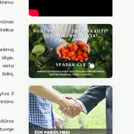
rtinimo
gyvūnas
itelkus
anešimą
 ūkyje,
 vieta
idinį,
kytos 3
rinčino
ežiūros
tuvoje