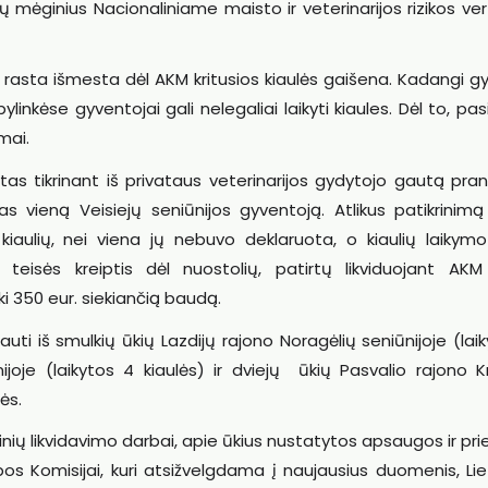
ų mėginius Nacionaliniame maisto ir veterinarijos rizikos ve
e rasta išmesta dėl AKM kritusios kiaulės gaišena. Kadangi 
linkėse gyventojai gali nelegaliai laikyti kiaules. Dėl to, pas
mai.
tas tikrinant iš privataus veterinarijos gydytojo gautą pr
as vieną Veisiejų seniūnijos gyventoją. Atlikus patikrinimą
iaulių, nei viena jų nebuvo deklaruota, o kiaulių laikymo
teisės kreiptis dėl nuostolių, patirtų likviduojant AKM ž
i 350 eur. siekiančią baudą.
uti iš smulkių ūkių Lazdijų rajono Noragėlių seniūnijoje (lai
joje (laikytos 4 kiaulės) ir dviejų ūkių Pasvalio rajono K
lės.
inių likvidavimo darbai, apie ūkius nustatytos apsaugos ir pri
os Komisijai, kuri atsižvelgdama į naujausius duomenis, Lie