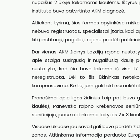
nugaišus 2 ūkyje laikomoms kiaulėms. Ištyrus j
institute buvo patvirtinta AKM diagnozė.
Atliekant tyrimą, šios fermos apylinkėse mišk
nebuvo registruotas, specialistai įtaria, kad apy
kitų institucijų pagalbą, rajone pradėti patikrini
Dar vienas AKM židinys Lazdijų rajone nustaty
apie staiga susirgusią ir nugaišusią kiaulę p
nustatyta, kad čia buvo laikoma iš viso 17 k
neregistruota. Dėl to šis ūkininkas neteko 
kompensavimo. Be to, jam gali tekti sumokėti ik
Pranešimai apie ligos židinius taip pat buvo ga
kiaulės), Panevėžio rajono Krekenavos seniūni
seniūnijoje, juose atitinkamai laikytos 2 ir 3 kiau
Visuose ūkiuose jau savaitgalį buvo pardėti žid
zonos. Atitinkama informacija perduota Europ