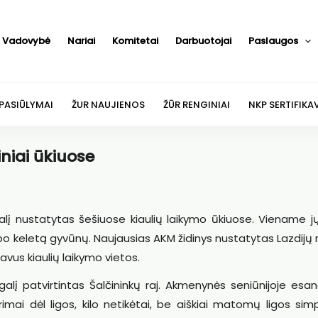
Vadovybė
Nariai
Komitetai
Darbuotojai
Paslaugos
 PASIŪLYMAI
ŽUR NAUJIENOS
ŽŪR RENGINIAI
NKP SERTIFIKA
iniai ūkiuose
tgalį nustatytas šešiuose kiaulių laikymo ūkiuose. Viename 
po keletą gyvūnų. Naujausias AKM židinys nustatytas Lazdijų 
avus kiaulių laikymo vietos.
galį patvirtintas Šalčininkų raj. Akmenynės seniūnijoje es
rimai dėl ligos, kilo netikėtai, be aiškiai matomų ligos s