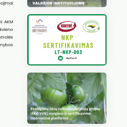
ojimai
mi AKM
ekvieno
ntrolės
rnybos