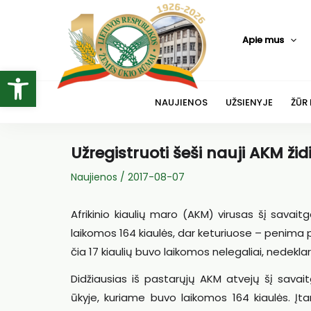
Pereiti
prie
Apie mus
turinio
Open toolbar
NAUJIENOS
UŽSIENYJE
ŽŪR
Užregistruoti šeši nauji AKM žid
Naujienos
/
2017-08-07
Afrikinio kiaulių maro (AKM) virusas šį savai
laikomos 164 kiaulės, dar keturiuose – penima 
čia 17 kiaulių buvo laikomos nelegaliai, nedeklar
Didžiausias iš pastarųjų AKM atvejų šį savait
ūkyje, kuriame buvo laikomos 164 kiaulės. Įta