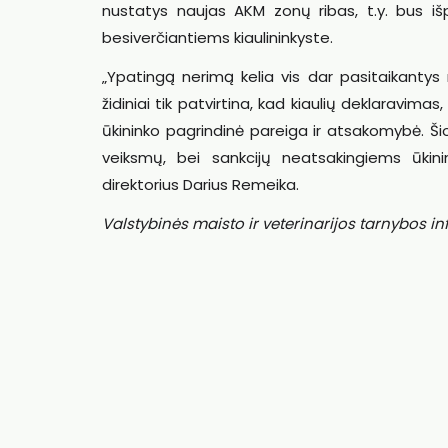
nustatys naujas AKM zonų ribas, t.y. bus išp
besiverčiantiems kiaulininkyste.
„Ypatingą nerimą kelia vis dar pasitaikantys
židiniai tik patvirtina, kad kiaulių deklaravima
ūkininko pagrindinė pareiga ir atsakomybė. Šio
veiksmų, bei sankcijų neatsakingiems ūkini
direktorius Darius Remeika.
Valstybinės maisto ir veterinarijos tarnybos i