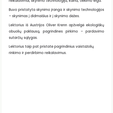
reikalavimai, skynimo technologija, kaina, tiekimo eiga.
Buvo pristatyta skynimo įranga ir skynimo technologijos
– skynimas į didmaišius ir į skynimo dėžes.
Lektorius iš Austrijos Oliver Krenn apžvelgė ekologiškų
obuolių paklausą, pagrindines pirkimo – pardavimo
sutarčių sąlygas.
Lektorius taip pat pristatė pagrindinius vaistažolių
rinkimo ir perdirbimo reikalavimus.