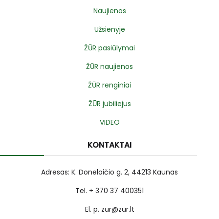
Naujienos
Užsienyje
ŽŪR pasiūlymai
ŽŪR naujienos
ŽŪR renginiai
ŽŪR jubiliejus
VIDEO
KONTAKTAI
Adresas: K. Donelaičio g. 2, 44213 Kaunas
Tel. + 370 37 400351
El. p. zur@zur.lt