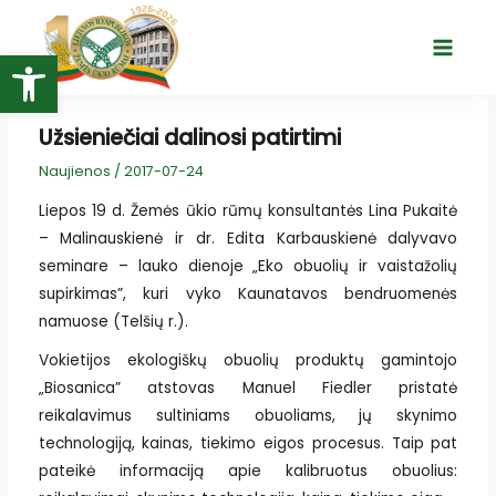
Pereiti
prie
Open toolbar
Main
turinio
Menu
Užsieniečiai dalinosi patirtimi
Naujienos
/
2017-07-24
Liepos 19 d. Žemės ūkio rūmų konsultantės Lina Pukaitė
– Malinauskienė ir dr. Edita Karbauskienė dalyvavo
seminare – lauko dienoje „Eko obuolių ir vaistažolių
supirkimas”, kuri vyko Kaunatavos bendruomenės
namuose (Telšių r.).
Vokietijos ekologiškų obuolių produktų gamintojo
„Biosanica” atstovas Manuel Fiedler pristatė
reikalavimus sultiniams obuoliams, jų skynimo
technologiją, kainas, tiekimo eigos procesus. Taip pat
pateikė informaciją apie kalibruotus obuolius: