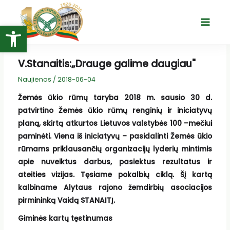
Pereiti
prie
Open toolbar
Main
turinio
Menu
V.Stanaitis:„Drauge galime daugiau"
Naujienos
/
2018-06-04
Žemės ūkio rūmų taryba 2018 m. sausio 30 d.
patvirtino Žemės ūkio rūmų renginių ir iniciatyvų
planą, skirtą atkurtos Lietuvos valstybės 100 –mečiui
paminėti. Viena iš iniciatyvų – pasidalinti Žemės ūkio
rūmams priklausančių organizacijų lyderių mintimis
apie nuveiktus darbus, pasiektus rezultatus ir
ateities vizijas.
Tęsiame pokalbių ciklą. Šį kartą
kalbiname Alytaus rajono žemdirbių asociacijos
pirmininką Vaidą STANAITĮ.
Giminės kartų tęstinumas