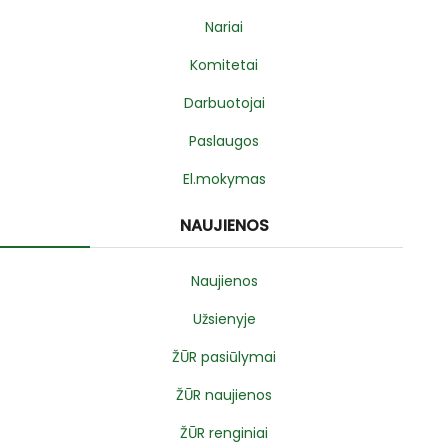
Nariai
Komitetai
Darbuotojai
Paslaugos
El.mokymas
NAUJIENOS
Naujienos
Užsienyje
ŽŪR pasiūlymai
ŽŪR naujienos
ŽŪR renginiai