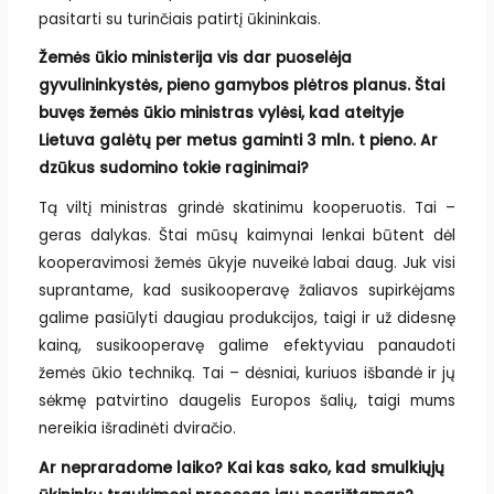
pasitarti su turinčiais patirtį ūkininkais.
Žemės ūkio ministerija vis dar puoselėja
gyvulininkystės, pieno gamybos plėtros planus. Štai
buvęs žemės ūkio ministras vylėsi, kad ateityje
Lietuva galėtų per metus gaminti 3 mln. t pieno. Ar
dzūkus sudomino tokie raginimai?
Tą viltį ministras grindė skatinimu kooperuotis. Tai –
geras dalykas. Štai mūsų kaimynai lenkai būtent dėl
kooperavimosi žemės ūkyje nuveikė labai daug. Juk visi
suprantame, kad susikooperavę žaliavos supirkėjams
galime pasiūlyti daugiau produkcijos, taigi ir už didesnę
kainą, susikooperavę galime efektyviau panaudoti
žemės ūkio techniką. Tai – dėsniai, kuriuos išbandė ir jų
sėkmę patvirtino daugelis Europos šalių, taigi mums
nereikia išradinėti dviračio.
Ar nepraradome laiko? Kai kas sako, kad smulkiųjų