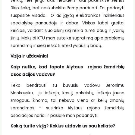
veiklą, net jeigu ūkis nedidelis. Gal pakeiskite žemės
ūkio šaką, bet neskubėkite žemę parduoti. Tai padaryti
suspėsite visada. O aš įgytą elektronikos inžinieriaus
specialybę panaudoju ir dabar. Viskas labai greitai
keičiasi, valdant šiuolaikinį ūkį reikia turėti daug ir įvairių
žinių. Mokslai KTU man suteikė supratimą apie problemų
sprendimą ir siekį ieškoti efektyviausių būdų.
Vizija ir uždaviniai
Kaip nutiko, kad tapote Alytaus rajono žemdirbių
asociacijos vadovu?
Teko bendrauti su buvusiu vadovu Jeronimu
Mankausku, jis ieškojo, kas jį pakeistų, ieškojo jauno
žmogaus. Žinoma, tai nebuvo vieno ar kelių žmonių
sprendimas – susirinko Alytaus rajono žemdirbių
asociacijos nariai ir pasiūlė man pabandyti.
Kokią turite viziją? Kokius uždavinius sau keliate?