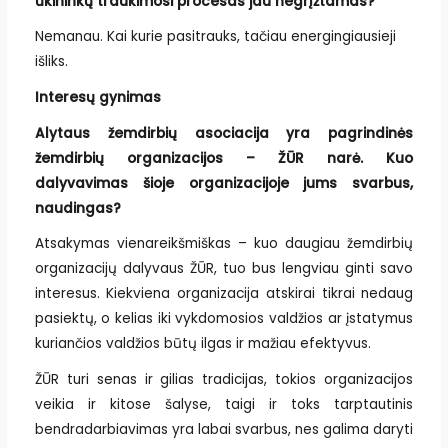
ūkininkų traukimosi procesas jau negrįžtamas?
Nemanau. Kai kurie pasitrauks, tačiau energingiausieji
išliks.
Interesų gynimas
Alytaus žemdirbių asociacija yra pagrindinės
žemdirbių organizacijos – ŽŪR narė. Kuo
dalyvavimas šioje organizacijoje jums svarbus,
naudingas?
Atsakymas vienareikšmiškas – kuo daugiau žemdirbių
organizacijų dalyvaus ŽŪR, tuo bus lengviau ginti savo
interesus. Kiekviena organizacija atskirai tikrai nedaug
pasiektų, o kelias iki vykdomosios valdžios ar įstatymus
kuriančios valdžios būtų ilgas ir mažiau efektyvus.
ŽŪR turi senas ir gilias tradicijas, tokios organizacijos
veikia ir kitose šalyse, taigi ir toks tarptautinis
bendradarbiavimas yra labai svarbus, nes galima daryti