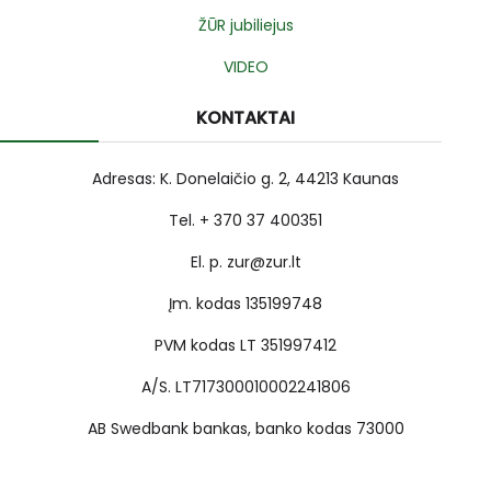
ŽŪR jubiliejus
VIDEO
KONTAKTAI
Adresas: K. Donelaičio g. 2, 44213 Kaunas
Tel. + 370 37 400351
El. p. zur@zur.lt
Įm. kodas 135199748
PVM kodas LT 351997412
A/S. LT717300010002241806
AB Swedbank bankas, banko kodas 73000