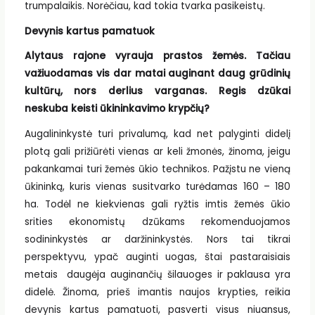
trumpalaikis. Norėčiau, kad tokia tvarka pasikeistų.
Devynis kartus pamatuok
Alytaus rajone vyrauja prastos žemės. Tačiau
važiuodamas vis dar matai auginant daug grūdinių
kultūrų, nors derlius varganas. Regis dzūkai
neskuba keisti ūkininkavimo krypčių?
Augalininkystė turi privalumą, kad net palyginti didelį
plotą gali prižiūrėti vienas ar keli žmonės, žinoma, jeigu
pakankamai turi žemės ūkio technikos. Pažįstu ne vieną
ūkininką, kuris vienas susitvarko turėdamas 160 – 180
ha. Todėl ne kiekvienas gali ryžtis imtis žemės ūkio
srities ekonomistų dzūkams rekomenduojamos
sodininkystės ar daržininkystės. Nors tai tikrai
perspektyvu, ypač auginti uogas, štai pastaraisiais
metais daugėja auginančių šilauoges ir paklausa yra
didelė. Žinoma, prieš imantis naujos krypties, reikia
devynis kartus pamatuoti, pasverti visus niuansus,