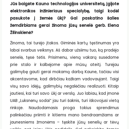
Jūs baigėte Kauno technologijos universitetą, įgijote
elektronikos inžinieriaus specialybę, taigi kodėl
pasukote į žemės ūkį?
Gal paskatino šalies
žemdirbiams gerai žinoma jūsų senelė gerb. Elena
Žilinskienė?
Žinoma, tai turėjo įtakos. Giminės kartų tęstinumas yra
labai svarbus veiksnys. Aš dabar užsiimu tuo, ką pradėjo
senelė, tęsė tėtis. Prisimenu, vieną vakarą susėdome
prie stalo ir kalbėjome apie mūsų ateitį. Turėjau
galimybę gauti gerai mokamą darbą Kaune, tačiau visi
akcentavome, kad dirbčiau kažkam vadovaujant. Taigi
visų savo idėjų, galimybių negalėčiau realizuoti. Kitaip
jautiesi, kai turi savo ūkį ar verslą. Juo labiau, kad įmonė
UAB „Luksnėnų sodai“ jau turi šaknis, turi iškovojusi vietą
rinkoje. Naudodamasis proga tokius sprendimus
palinkėčiau priimti ir kitiems mano bendraamžiams ar
jaunesniems žmonėms – tęskite jūsų senelių ar tėvų