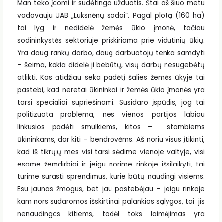
Man teko įdomi ir sudėtinga užduotis. Štai aš šiuo metu
vadovauju UAB „Luksnėnų sodai“. Pagal plotą (160 ha)
tai lyg ir nedidelė žemės ūkio įmonė, tačiau
sodininkystės sektoriuje priskiriama prie vidutinių ūkių.
Yra daug rankų darbo, daug darbuotojų tenka samdyti
– šeima, kokia didelė ji bebūtų, visų darbų nesugebėtų
atlikti. Kas atidžiau seka padėtį šalies žemės ūkyje tai
pastebi, kad neretai ūkininkai ir žemės ūkio įmonės yra
tarsi specialiai supriešinami. Susidaro įspūdis, jog tai
politizuota problema, nes vienos partijos labiau
linkusios padėti smulkiems, kitos – stambiems
ūkininkams, dar kiti – bendrovėms. Aš noriu visus įtikinti,
kad iš tikrųjų mes visi tarsi sėdime vienoje valtyje, visi
esame žemdirbiai ir jeigu norime rinkoje išsilaikyti, tai
turime surasti sprendimus, kurie būtų naudingi visiems.
Esu jaunas žmogus, bet jau pastebėjau – jeigu rinkoje
kam nors sudaromos išskirtinai palankios sąlygos, tai jis
nenaudingas kitiems, todėl toks laimėjimas yra