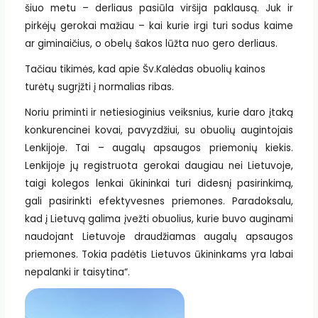
šiuo metu – derliaus pasiūla viršija paklausą. Juk ir
pirkėjų gerokai mažiau – kai kurie irgi turi sodus kaime
ar giminaičius, o obelų šakos lūžta nuo gero derliaus.
Tačiau tikimės, kad apie Šv.Kalėdas obuolių kainos
turėtų sugrįžti į normalias ribas.
Noriu priminti ir netiesioginius veiksnius, kurie daro įtaką
konkurencinei kovai, pavyzdžiui, su obuolių augintojais
Lenkijoje. Tai – augalų apsaugos priemonių kiekis.
Lenkijoje jų registruota gerokai daugiau nei Lietuvoje,
taigi kolegos lenkai ūkininkai turi didesnį pasirinkimą,
gali pasirinkti efektyvesnes priemones. Paradoksalu,
kad į Lietuvą galima įvežti obuolius, kurie buvo auginami
naudojant Lietuvoje draudžiamas augalų apsaugos
priemones. Tokia padėtis Lietuvos ūkininkams yra labai
nepalanki ir taisytina“.