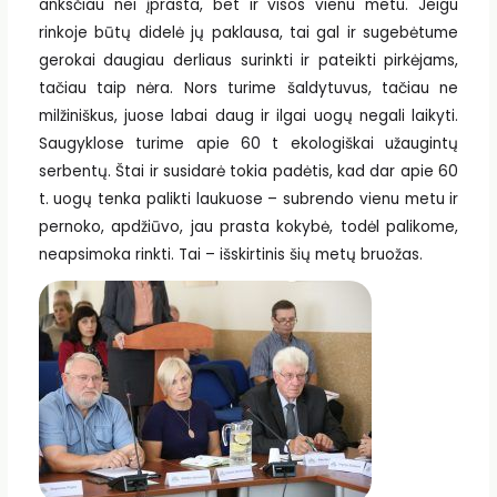
anksčiau nei įprasta, bet ir visos vienu metu. Jeigu
rinkoje būtų didelė jų paklausa, tai gal ir sugebėtume
gerokai daugiau derliaus surinkti ir pateikti pirkėjams,
tačiau taip nėra. Nors turime šaldytuvus, tačiau ne
milžiniškus, juose labai daug ir ilgai uogų negali laikyti.
Saugyklose turime apie 60 t ekologiškai užaugintų
serbentų. Štai ir susidarė tokia padėtis, kad dar apie 60
t. uogų tenka palikti laukuose – subrendo vienu metu ir
pernoko, apdžiūvo, jau prasta kokybė, todėl palikome,
neapsimoka rinkti. Tai – išskirtinis šių metų bruožas.