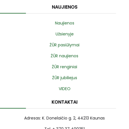
NAUJIENOS
Naujienos
Užsienyje
ŽŪR pasiūlymai
ŽŪR naujienos
ŽŪR renginiai
ŽŪR jubiliejus
VIDEO
KONTAKTAI
Adresas: K. Donelaičio g. 2, 44213 Kaunas
Tel. + 370 37 400351