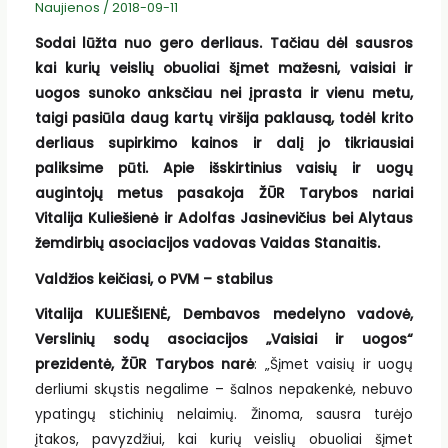
Naujienos
/
2018-09-11
Sodai lūžta nuo gero derliaus. Tačiau dėl sausros
kai kurių veislių obuoliai šįmet mažesni, vaisiai ir
uogos sunoko anksčiau nei įprasta ir vienu metu,
taigi pasiūla daug kartų viršija paklausą, todėl krito
derliaus supirkimo kainos ir dalį jo tikriausiai
paliksime pūti. Apie išskirtinius vaisių ir uogų
augintojų metus pasakoja ŽŪR Tarybos nariai
Vitalija Kuliešienė ir Adolfas Jasinevičius bei Alytaus
žemdirbių asociacijos vadovas Vaidas Stanaitis.
Valdžios keičiasi, o PVM – stabilus
Vitalija KULIEŠIENĖ, Dembavos medelyno vadovė,
Verslinių sodų asociacijos „Vaisiai ir uogos“
prezidentė, ŽŪR Tarybos narė
: „Šįmet vaisių ir uogų
derliumi skųstis negalime – šalnos nepakenkė, nebuvo
ypatingų stichinių nelaimių. Žinoma, sausra turėjo
įtakos, pavyzdžiui, kai kurių veislių obuoliai šįmet