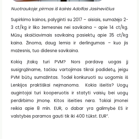
Nuotraukoje: pirmas iš kairės Adolfas Jasinevičius
Supirkimo kainos, palyginti su 2017 – aisiais, sumažėjo 2-
3 ct/kg ir liko žemesnės nei savikaina – apie 14 ct/kg.
Mūsų skaičiavimais savikainą pasiektų apie 35 ct/kg
kaina. Žinoma, daug lemia ir derlingumas – kuo jis
mažesnis, tuo didesnė savikaina.
Kokią įtaką turi PVM? Nors pardavę uogas jį
susigrąžiname, tačiau vartojimas tikrai padidėtų, jeigu
PVM būtų sumažintas. Todėl konkuruoti su uogomis iš
Lenkijos praktiškai neįmanoma. Kokia išeitis? Uogų
augintojai turi kooperuotis ir statyti vaisių bei uogų
perdirbimo įmonę. Kitos išeities nėra. Tokiai įmonei
reikia apie 8 mln. EUR, o dabar yra galimybė ES ir
valstybės paramos gauti tik iki 400 tūkst. EUR“.