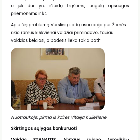
o juk dar yra išlaidų trąšoms, augalų apsaugos
priemonėms ir kt.
Apie šią problemą Verslinių sodų asociacija per Žemės
ūkio rūmus kiekvienai valdžiai primindavo, tačiau
valdžios keičiasi, o padėtis lieka tokia pati“.
Nuotraukoje: pirma iš kairės Vitalija Kuliešienė
Skirtingos sąlygos konkuruoti
Vaidas STANAITIS, Alytaus rajono žemdirbių