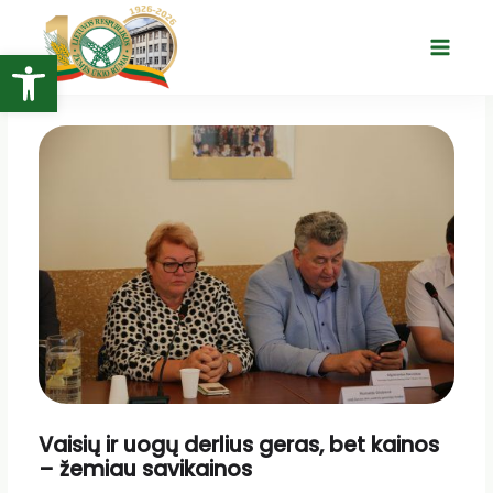
Pereiti
prie
Open toolbar
Main
turinio
Menu
Vaisių ir uogų derlius geras, bet kainos
– žemiau savikainos