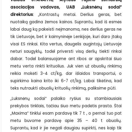
asociacijos vadovas, UAB „Luksnėnų sodai“
direktorius
: „Kontrastų metai. Derlius geras, bet
nuotaiką gadina žemos kainos. Suprantu, kad iš esmės
labai daug ką pakeisti neįmanoma, nes derlius geras ne
tik Lietuvoje, bet ir kaimyninėje Lenkijoje, kuri daro įtaką
visai ES rinkai. Kita vertus, daugelis augintojų Lietuvoje
neturi saugyklų, todėl priversti visą derlių tiekti rinkai
dabar. Todėl balansuojame ant ribos ar apskritai šiuo
metu verta rinkti krituolius. Juk vien už obuolių rinkimą
reikia mokėti 3-4 ct/kg, dar išlaidos transportui, o
supirkimo kaina krito iki 6-7 ct/kg. Labai tikėtina, kad
teks nutraukti obuolių krituolių rinkimą, paliksime pūti.
„Luksnėnų sodai“ palaiko ryšius su stambiausiais
prekybos tinklais, tačiau šiuo metu padėtis prasta. Štai
„Maxima“ tinklui esam pardavę tik 7 t , o pernai tuo pat
metu buvome pardavę apie 35 – 40 t obuolių.
Suprantu, kad ir jie negali daugiau supirkti, nes kaip tik