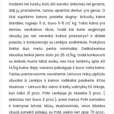
mažesni nei turėtų būti, kiti sunoko anksčiau nei įprasta,
dalį jų praradome, tačiau apskritai derlius yra geras. O
štai supirkimo kainos pasiekė dugną- krituolių kaina
šiandien, rugsėjo 11 d., buvo 5-6 ct/ kg. Tokia kaina yra
žemiau savikainos ribos, todėl kai kurie augintojai
obuolių jau net nerenka. Kokios priežastys? Ir didelė
pasiūla, ir konkurencija su Lenkijos sodininkais. Prekybos
tinklai šiuo metu perka minimaliai. Delikatesinius
obuolius lenkai jiems siūlo po 26 ct/kg, todėl konkuruoti
su lenkais mums labai sunku, nes mus tenkintų apie 40
ct/kg kaina. Beje, vasaros pabaigoje ir buvo tokia kaina.
Tačiau pastarosiomis savaitėmis Lietuvos rinką užplūdo
obuoliai iš Lenkijos ir kainos radikaliai pasikeitė. Kitas
niuansas – Lietuva liko viena iš kelių valstybių ES rinkoje,
kuri taiko 21 proc. PVM. Lenkijoje jis tesiekia 5 proc. (
anksčiau net buvo 3 proc.), prieš metus PVM sumažino
ir kaimynai latviai. Mūsų skaičiavimais, visos išlaidos
obuolį pateikti pirkėjui, su PVM, siekia net apie 70 proc.,