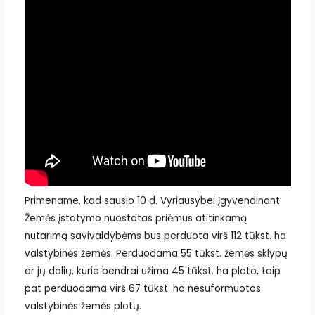
Primename, kad sausio 10 d. Vyriausybei įgyvendinant
Žemės įstatymo nuostatas priėmus atitinkamą
nutarimą savivaldybėms bus perduota virš 112 tūkst. ha
valstybinės žemės. Perduodama 55 tūkst.
žemės sklypų
ar jų dalių, kurie bendrai užima 45 tūkst. ha ploto, taip
pat perduodama virš 67 tūkst.
ha nesuformuotos
valstybinės žemės plotų.