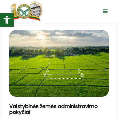
Pereiti
prie
Open toolbar
Main
turinio
Menu
Valstybinės žemės administravimo
pokyčiai