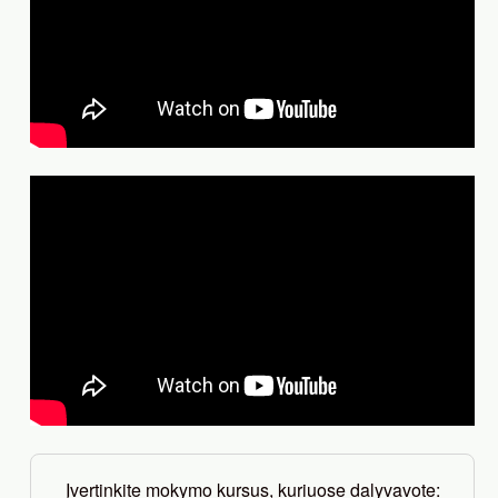
Įvertinkite mokymo kursus, kuriuose dalyvavote: