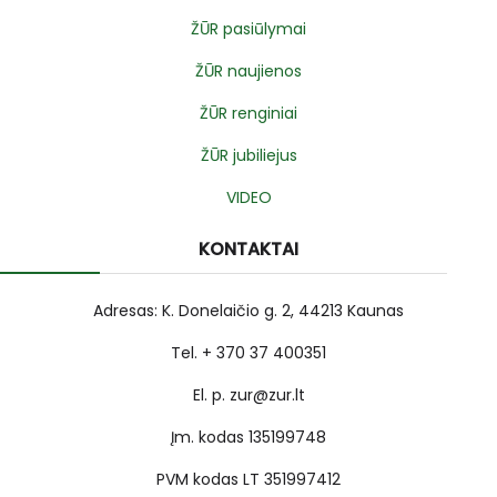
ŽŪR pasiūlymai
ŽŪR naujienos
ŽŪR renginiai
ŽŪR jubiliejus
VIDEO
KONTAKTAI
Adresas: K. Donelaičio g. 2, 44213 Kaunas
Tel. + 370 37 400351
El. p. zur@zur.lt
Įm. kodas 135199748
PVM kodas LT 351997412