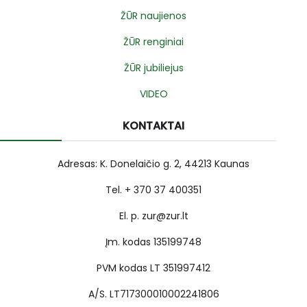
ŽŪR naujienos
ŽŪR renginiai
ŽŪR jubiliejus
VIDEO
KONTAKTAI
Adresas: K. Donelaičio g. 2, 44213 Kaunas
Tel. + 370 37 400351
El. p. zur@zur.lt
Įm. kodas 135199748
PVM kodas LT 351997412
A/S. LT717300010002241806