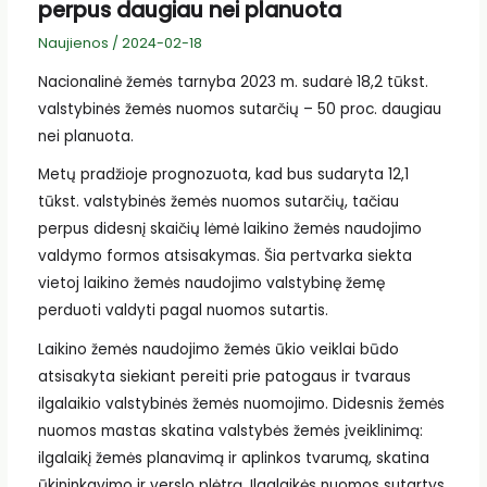
perpus daugiau nei planuota
Naujienos
/
2024-02-18
Nacionalinė žemės tarnyba 2023 m. sudarė 18,2 tūkst.
valstybinės žemės nuomos sutarčių – 50 proc. daugiau
nei planuota.
Metų pradžioje prognozuota, kad bus sudaryta 12,1
tūkst. valstybinės žemės nuomos sutarčių, tačiau
perpus didesnį skaičių lėmė laikino žemės naudojimo
valdymo formos atsisakymas. Šia pertvarka siekta
vietoj laikino žemės naudojimo valstybinę žemę
perduoti valdyti pagal nuomos sutartis.
Laikino žemės naudojimo žemės ūkio veiklai būdo
atsisakyta siekiant pereiti prie patogaus ir tvaraus
ilgalaikio valstybinės žemės nuomojimo. Didesnis žemės
nuomos mastas skatina valstybės žemės įveiklinimą:
ilgalaikį žemės planavimą ir aplinkos tvarumą, skatina
ūkininkavimo ir verslo plėtrą. Ilgalaikės nuomos sutartys