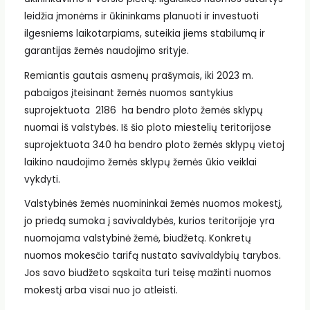
leidžia įmonėms ir ūkininkams planuoti ir investuoti
ilgesniems laikotarpiams, suteikia jiems stabilumą ir
garantijas žemės naudojimo srityje.
Remiantis gautais asmenų prašymais, iki 2023 m.
pabaigos įteisinant žemės nuomos santykius
suprojektuota 2186 ha bendro ploto žemės sklypų
nuomai iš valstybės. Iš šio ploto miestelių teritorijose
suprojektuota 340 ha bendro ploto žemės sklypų vietoj
laikino naudojimo žemės sklypų žemės ūkio veiklai
vykdyti.
Valstybinės žemės nuomininkai žemės nuomos mokestį,
jo priedą sumoka į savivaldybės, kurios teritorijoje yra
nuomojama valstybinė žemė, biudžetą. Konkretų
nuomos mokesčio tarifą nustato savivaldybių tarybos.
Jos savo biudžeto sąskaita turi teisę mažinti nuomos
mokestį arba visai nuo jo atleisti.