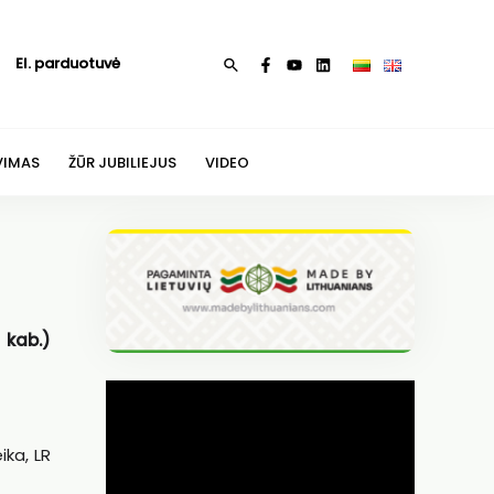
El. parduotuvė
Paieška
VIMAS
ŽŪR JUBILIEJUS
VIDEO
 kab.)
ika, LR