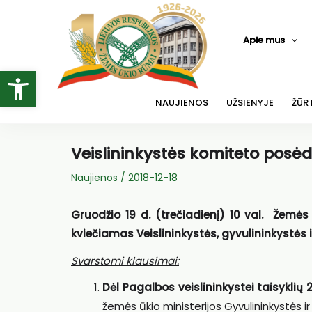
Pereiti
prie
Apie mus
turinio
Open toolbar
NAUJIENOS
UŽSIENYJE
ŽŪR
Veislininkystės komiteto posėd
Naujienos
/
2018-12-18
Gruodžio 19 d. (trečiadienį) 10 val. Žemės 
kviečiamas Veislininkystės, gyvulininkystės i
Svarstomi klausimai:
Dėl Pagalbos veislininkystei taisyklių
žemės ūkio ministerijos Gyvulininkystės ir 