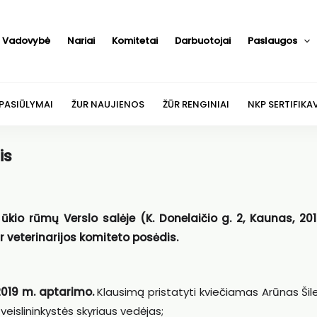
Vadovybė
Nariai
Komitetai
Darbuotojai
Paslaugos
 PASIŪLYMAI
ŽUR NAUJIENOS
ŽŪR RENGINIAI
NKP SERTIFIKA
is
ūkio rūmų Verslo salėje (K. Donelaičio g. 2, Kaunas, 201
r veterinarijos komiteto
posėdis.
 2019 m. aptarimo.
Klausimą pristatyti kviečiamas Arūnas Šile
veislininkystės skyriaus vedėjas;