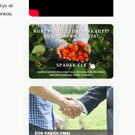
tys dr.
inkas;