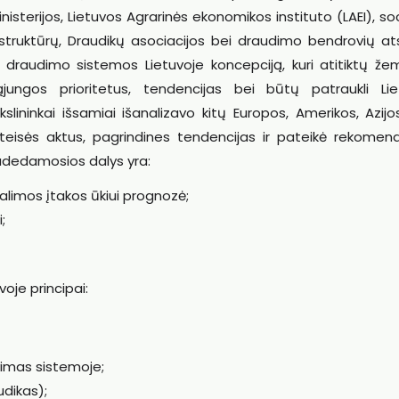
isterijos, Lietuvos Agrarinės ekonomikos instituto (LAEI), soc
truktūrų, Draudikų asociacijos bei draudimo bendrovių ats
draudimo sistemos Lietuvoje koncepciją, kuri atitiktų žem
ąjungos prioritetus, tendencijas bei būtų patraukli Lie
ininkai išsamiai išanalizavo kitų Europos, Amerikos, Azijos
s teisės aktus, pagrindines tendencijas ir pateikė rekomen
udedamosios dalys yra:
 galimos įtakos ūkiui prognozė;
;
oje principai:
vimas sistemoje;
udikas);