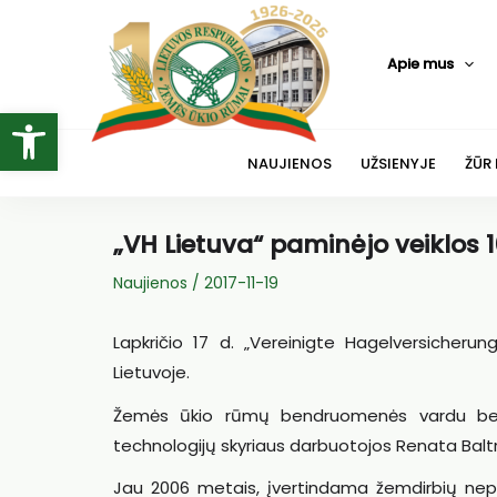
Pereiti
prie
Apie mus
turinio
Open toolbar
NAUJIENOS
UŽSIENYJE
ŽŪR
„VH Lietuva“ paminėjo veiklos 
Naujienos
/
2017-11-19
Lapkričio 17 d. „Vereinigte Hagelversicherun
Lietuvoje.
Žemės ūkio rūmų bendruomenės vardu bend
technologijų skyriaus darbuotojos Renata Baltru
Jau 2006 metais, įvertindama žemdirbių nep