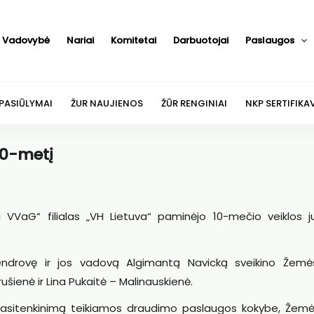
Vadovybė
Nariai
Komitetai
Darbuotojai
Paslaugos
 PASIŪLYMAI
ŽUR NAUJIENOS
ŽŪR RENGINIAI
NKP SERTIFIKA
10-metį
g VVaG“ filialas „VH Lietuva“ paminėjo 10-mečio veiklos jub
rovę ir jos vadovą Algimantą Navicką sveikino Žemė
šienė ir Lina Pukaitė – Malinauskienė.
asitenkinimą teikiamos draudimo paslaugos kokybe, Žemė