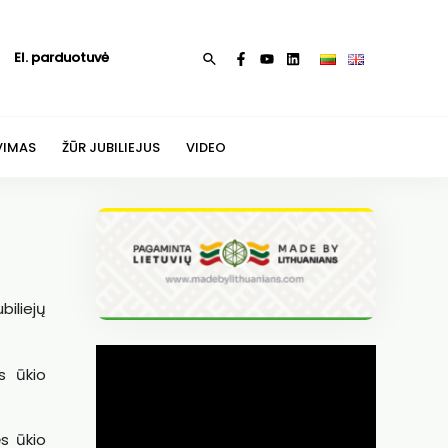
El. parduotuvė
Paieška
VIMAS
ŽŪR JUBILIEJUS
VIDEO
iliejų
s ūkio
s ūkio