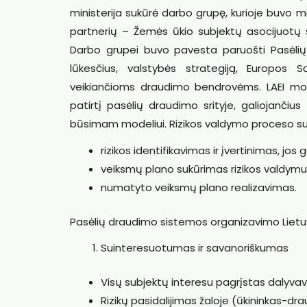
ministerija sukūrė darbo grupę, kurioje buvo min
partnerių – Žemės ūkio subjektų asocijuotų s
Darbo grupei buvo pavesta paruošti Pasėlių 
lūkesčius, valstybės strategiją, Europos S
veikiančioms draudimo bendrovėms. LAEI moksl
patirtį pasėlių draudimo srityje, galiojančiu
būsimam modeliui. Rizikos valdymo proceso s
rizikos identifikavimas ir įvertinimas, jos
veiksmų plano sukūrimas rizikos valdymui
numatyto veiksmų plano realizavimas.
Pasėlių draudimo sistemos organizavimo Lietuv
Suinteresuotumas ir savanoriškumas
Visų subjektų interesu pagrįstas dalyva
Rizikų pasidalijimas žaloje (ūkininkas-dra