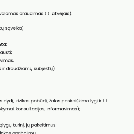
valomas draudimas t.t. atvejais).
tų sąveika)
nta;
usti;
avimas.
 ir draudžiamų subjektų)
dydį, rizikos pobūdį, žalos pasireiškimo lygį ir t.t.
mai, konsultacijos, informavimas);
ygų turinį, jų pakeitimus;
linkos apribojimų.