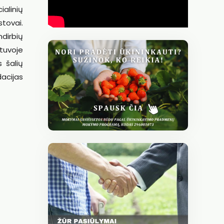
ialinių
tovai.
dirbių
tuvoje
 šalių
dacijas