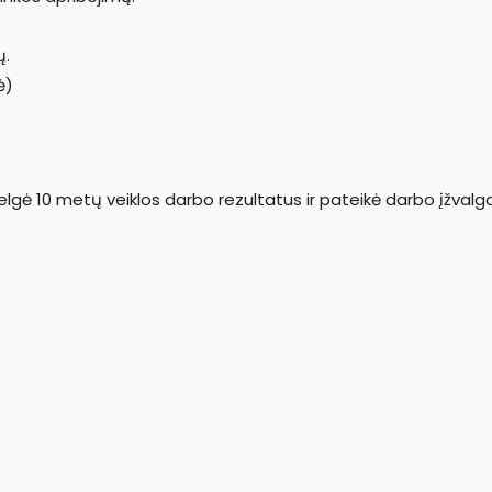
ų.
ė)
ė 10 metų veiklos darbo rezultatus ir pateikė darbo įžvalg