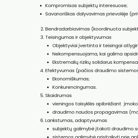
Kompromisas subjektų interesuose;
Savanoriškas dalyvavimas prievolėje (pri
Bendradarbiavimas (koordinuota subjek
Teisingumas ir objektyvumas
Objektyviai įvertinta ir teisingai atlygi
Nekompensuojama, kai galima apsidra
Ekstremalių rizikų solidarus kompens
Efektyvumas (pačios draudimo sistemos
Ekonomiškumas;
Konkurencingumas.
Skaidrumas
vieningos taisyklės apibrėžiant įmokos 
draudimo naudos propagavimas (moky
Lankstumas, adaptyvumas
subjektų galimybė įtakoti draudimo sąl
sistemos galimybė prisitaikyti prie ap