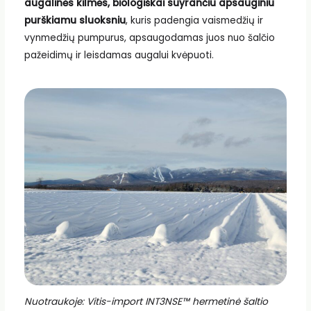
augalinės kilmės, biologiškai suyrančiu apsauginiu
purškiamu sluoksniu
, kuris padengia vaismedžių ir
vynmedžių pumpurus, apsaugodamas juos nuo šalčio
pažeidimų ir leisdamas augalui kvėpuoti.
Nuotraukoje: Vitis-import INT3NSE™ hermetinė šaltio