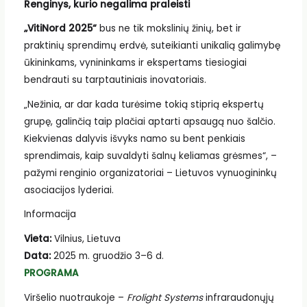
Renginys, kurio negalima praleisti
„VitiNord 2025“
bus ne tik mokslinių žinių, bet ir
praktinių sprendimų erdvė, suteikianti unikalią galimybę
ūkininkams, vynininkams ir ekspertams tiesiogiai
bendrauti su tarptautiniais inovatoriais.
„Nežinia, ar dar kada turėsime tokią stiprią ekspertų
grupę, galinčią taip plačiai aptarti apsaugą nuo šalčio.
Kiekvienas dalyvis išvyks namo su bent penkiais
sprendimais, kaip suvaldyti šalnų keliamas grėsmes“, –
pažymi renginio organizatoriai – Lietuvos vynuogininkų
asociacijos lyderiai.
Informacija
Vieta:
Vilnius, Lietuva
Data:
2025 m. gruodžio 3–6 d.
PROGRAMA
Viršelio nuotraukoje –
Frolight Systems
infraraudonųjų