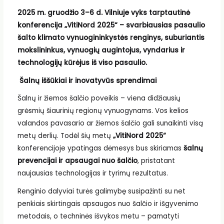
2025 m. gruodžio 3–6 d. Vilniuje vyks tarptautinė
konferencija „VitiNord 2025“ – svarbiausias pasaulio
šalto klimato vynuogininkystės renginys, suburiantis
mokslininkus, vynuogių augintojus, vyndarius ir
technologijų kūrėjus iš viso pasaulio.
Šalnų iššūkiai ir inovatyvūs sprendimai
Šalnų ir žiemos šalčio poveikis – viena didžiausių
grėsmių šiaurinių regionų vynuogynams. Vos kelios
valandos pavasario ar žiemos šalčio gali sunaikinti visą
metų derlių. Todėl šių metų
„VitiNord 2025“
konferencijoje ypatingas dėmesys bus skiriamas
šalnų
prevencijai ir apsaugai nuo šalčio
, pristatant
naujausias technologijas ir tyrimų rezultatus.
Renginio dalyviai turės galimybę susipažinti su net
penkiais skirtingais apsaugos nuo šalčio ir išgyvenimo
metodais, o techninės išvykos metu – pamatyti