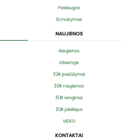
Paslaugos
El.mokymas
NAUJIENOS
Naujienos
Užsienyje
ŽŪR pasiūlymai
ŽŪR naujienos
ŽŪR renginiai
ŽŪR jubiliejus
VIDEO
KONTAKTAI