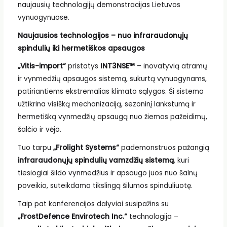
naujausių technologijų demonstracijas Lietuvos
vynuogynuose.
Naujausios technologijos – nuo infraraudonųjų
spindulių iki hermetiškos apsaugos
„Vitis-import“
pristatys
INT3NSE™
– inovatyvią atramų
ir vynmedžių apsaugos sistemą, sukurtą vynuogynams,
patiriantiems ekstremalias klimato sąlygas. Ši sistema
užtikrina visišką mechanizaciją, sezoninį lankstumą ir
hermetišką vynmedžių apsaugą nuo žiemos pažeidimų,
šalčio ir vėjo.
Tuo tarpu
„Frolight Systems“
pademonstruos pažangią
infraraudonųjų spindulių vamzdžių sistemą
, kuri
tiesiogiai šildo vynmedžius ir apsaugo juos nuo šalnų
poveikio, suteikdama tikslingą šilumos spinduliuotę.
Taip pat konferencijos dalyviai susipažins su
„FrostDefence Envirotech Inc.“
technologija –