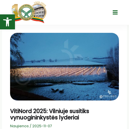
Pereiti
prie
Open toolbar
Main
turinio
Menu
VitiNord 2025: Vilniuje susitiks
vynuogininkystės lyderiai
Naujienos
/
2025-11-07