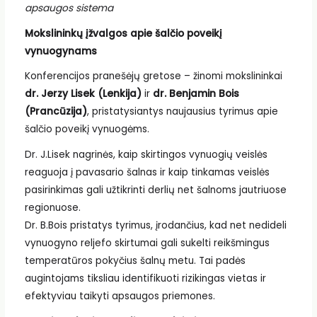
apsaugos sistema
Mokslininkų įžvalgos apie šalčio poveikį
vynuogynams
Konferencijos pranešėjų gretose – žinomi mokslininkai
dr. Jerzy Lisek (Lenkija)
ir
dr. Benjamin Bois
(Prancūzija)
, pristatysiantys naujausius tyrimus apie
šalčio poveikį vynuogėms.
Dr. J.Lisek nagrinės, kaip skirtingos vynuogių veislės
reaguoja į pavasario šalnas ir kaip tinkamas veislės
pasirinkimas gali užtikrinti derlių net šalnoms jautriuose
regionuose.
Dr. B.Bois pristatys tyrimus, įrodančius, kad net nedideli
vynuogyno reljefo skirtumai gali sukelti reikšmingus
temperatūros pokyčius šalnų metu. Tai padės
augintojams tiksliau identifikuoti rizikingas vietas ir
efektyviau taikyti apsaugos priemones.