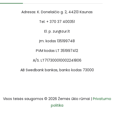
Adresas: K. Donelaičio g. 2, 44213 Kaunas
Tel. + 370 37 400351
El. p. zur@zur.lt
Įm. kodas 135199748
PVM kodas LT 351997412
A/S. LT717300010002241806
AB Swedbank bankas, banko kodas 73000
Visos teisės saugomos © 2026 Žemės ūkio rūmai |
Privatumo
politika