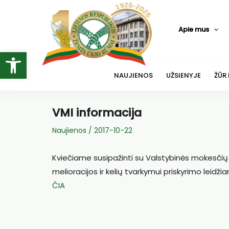
Pereiti
prie
Apie mus
turinio
Open toolbar
NAUJIENOS
UŽSIENYJE
ŽŪR
VMI informacija
Naujienos
/
2017-10-22
Kviečiame susipažinti su Valstybinės mokesčių 
melioracijos ir kelių tvarkymui priskyrimo lei
ČIA