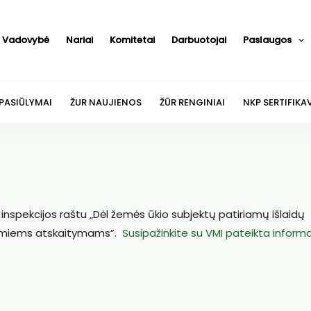
Vadovybė
Nariai
Komitetai
Darbuotojai
Paslaugos
 PASIŪLYMAI
ŽUR NAUJIENOS
ŽŪR RENGINIAI
NKP SERTIFIKA
inspekcijos raštu „Dėl žemės ūkio subjektų patiriamų išlaidų
džiamiems atskaitymams”.
Susipažinkite su VMI pateikta informa