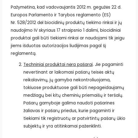
Pažymėtina, kad vadovaujantis 2012 m. gegužės 22 d.
Europos Parlamento ir Tarybos reglamento (ES)
Nr. 528/2012 dėl biocidinių produktų tiekimo rinkai ir jų
naudojimo IV skyriaus 17 straipsnio 1 dalimi, biocidiniai
produktai gali būti tiekiami rinkai ar naudojami tik jeigu
jiems išduotas autorizacijos liudijimas pagal šį
reglamentą.
Techniniai produktai nėra pašarai
. Jie pagaminti
nevertinant ar laikomasi pašarų teisės aktų
reikalavimų, jų gamyba nekontroliuojama,
tokiuose produktuose gali būti nepageidaujamų
medžiagų bei kitų cheminių priemaišų ir teršalų.
Pašarų gamyboje galima naudoti pašarines
žaliavas ir pašarų priedus, kurie pagaminti ir
tiekiami tik registruotų ar patvirtintų pašarų ūkio
subjektų ir yra atitinkamai paženklinti.