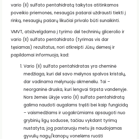
vario (II) sulfato pentahidratą taikytos atitinkamos
poveikio priemonės, nesaugūs pašarai uždrausti tiekti į
rinką, nesaugių pašarų likučiai privalo būti sunaikinti.
VMVT, atsižvelgdama į tyrimo dėl techninių glicerolio ir
vario (II) sulfato pentahidrato (tyrimas vis dar
tęsiamas) rezultatus, nori atkreipti Jūsų dėmesį ir
papildomai informuoja, kad:
Vario (II) sulfato pentahidratas yra cheminė
medžiaga, kuri dėl savo mėlynos spalvos kristalų,
dar vadinama mėlynuoju akmenėliu. Tai –
neorganinė druska, kuri lengvai tirpsta vandenyje.
Nors žemės ūkyje vario (II) sulfato pentahidratą
galima naudoti augalams tręšti bei kaip fungicidą
– vaismedžiams ir uogakrūmiams apsaugoti nuo
grybinių ligų soduose, tačiau vykdant tyrimą
nustatyta, jog pastaruoju metu jis naudojamas
gyvulių nagų/kanopų vonelėms ruošti