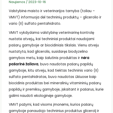
Naujienos
/
2023-10-16
Valstybinė maisto ir veterinarijos tarnyba (toliau –
VMVT) informuoja dėl techninių produktų – glicerolio ir
vario (II) sulfato pentahidrato.
VMVT vykdydama valstybinę veterinarinę kontrolę
nustatė atvejų, kai techniniai produktai naudojami
pašarų gamyboje ar biocidiniais tikslais. Vienu atveju
nustatyta, kad glicerolis, susidaręs biodyzelino
gamybos metu, kaip šalutinis produktas ir
nėra
pašarinė žaliava
, buvo naudotas pašarų papildų
gamyboje, kitu atveju, kad tiektas techninis vario (II)
sulfato pentahidratas, buvo naudotas ūkiuose kaip
biocidinis produktas bei mineralinių vitamininių pašarų
papildų ir premiksų gamyboje, įskaitant ir pašarus, kurie
galimi naudoti ekologinėje gamyboje.
VMVT pažymi, kad visoms įmonėms, kurios pašarų
gamyboje panaudojo techninius produktus glicerolį ir