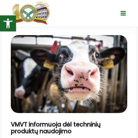
Pereiti
prie
Open toolbar
Main
turinio
Menu
VMVT informuoja dėl techninių
produktų naudojimo