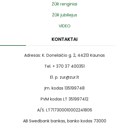
ŽŪR renginiai
ŽŪR jubiliejus
VIDEO
KONTAKTAI
Adresas: K. Donelaičio g. 2, 44213 Kaunas
Tel. + 370 37 400351
El. p. zur@zur.lt
Įm. kodas 135199748
PVM kodas LT 351997412
A/S. LT717300010002241806
AB Swedbank bankas, banko kodas 73000