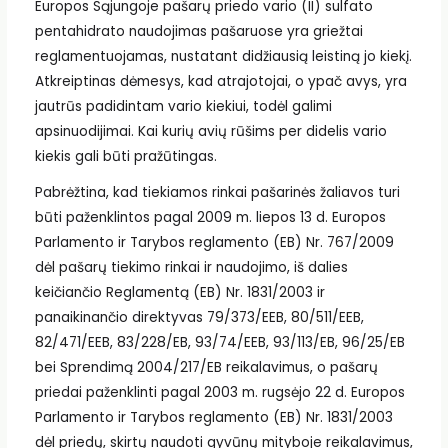
Europos Sąjungoje pašarų priedo vario (II) sulfato
pentahidrato naudojimas pašaruose yra griežtai
reglamentuojamas, nustatant didžiausią leistiną jo kiekį.
Atkreiptinas dėmesys, kad atrajotojai, o ypač avys, yra
jautrūs padidintam vario kiekiui, todėl galimi
apsinuodijimai. Kai kurių avių rūšims per didelis vario
kiekis gali būti pražūtingas.
Pabrėžtina, kad tiekiamos rinkai pašarinės žaliavos turi
būti paženklintos pagal 2009 m. liepos 13 d. Europos
Parlamento ir Tarybos reglamento (EB) Nr. 767/2009
dėl pašarų tiekimo rinkai ir naudojimo, iš dalies
keičiančio Reglamentą (EB) Nr. 1831/2003 ir
panaikinančio direktyvas 79/373/EEB, 80/511/EEB,
82/471/EEB, 83/228/EB, 93/74/EEB, 93/113/EB, 96/25/EB
bei Sprendimą 2004/217/EB reikalavimus, o pašarų
priedai paženklinti pagal 2003 m. rugsėjo 22 d. Europos
Parlamento ir Tarybos reglamento (EB) Nr. 1831/2003
dėl priedų, skirtų naudoti gyvūnų mityboje reikalavimus,