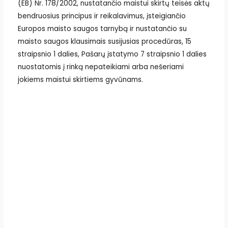
(EB) Nr. 178/2002, nustatančio maistui skirtų teisės aktų
bendruosius principus ir reikalavimus, įsteigiančio
Europos maisto saugos tarnybą ir nustatančio su
maisto saugos klausimais susijusias procedūras, 15
straipsnio 1 dalies, Pašarų įstatymo 7 straipsnio 1 dalies
nuostatomis į rinką nepateikiami arba nešeriami
jokiems maistui skirtiems gyvūnams.