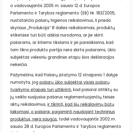
o vadovaujantis 2005 m. sausio 12 d. Europos
Parlamento ir Tarybos reglamento (EB) Nr. 183/2005,
nustatančio pašarų higienos reikalavimus, II priedo
skyriaus „Produkcija“ 8 dalies reikalavimais, produktų
etiketėse turi būti aiškiai nurodoma, ar jie skirti
pašarams, ar kitiems tikslams ir jei pareiškiama, kad
tam tikra produkto partija nėra skirta pašarams, ūkio
subjektas vėlesniu grandinės etapu šios deklaracijos
nekeičia.
Pažymėtina, kad Pašarų įstatymo 12 straipsnio 1 dalyje
numatyta, jog
pašarų ūkio subjektai visais pašarų
tvarkymo etapais turi užtikrinti
, kad pašarai atitiktų su
jų veikla susijusius pašarus reglamentuojančių teisės
aktų reikalavimus,
ir tikrinti, kad šių reikalavimų būtų
laikomasi, o pašarai, pagaminti naudojant techninius
produktus, nėra saugūs
, todėl vadovaujantis 2002 m.
sausio 28 d. Europos Parlamento ir Tarybos reglamento