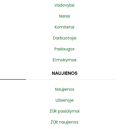
Vadovybė
Nariai
Komitetai
Darbuotojai
Paslaugos
El.mokymas
NAUJIENOS
Naujienos
Užsienyje
ŽŪR pasiūlymai
ŽŪR naujienos