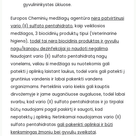
gyvulininkystės ūkiuose.
Europos Cheminių medžiagų agentūra
nėra patvirtinusi
vario (II) sulfato pentahidrato
, kaip veikliosios
medžiagos, 3 biocidinių produktų tipui (Veterinarinė
higiena),
todėl tai nėra biocidinis produktas ir gyvulių
nagų/kanopų dezinfekcijai jo naudoti negalima
.
Naudojant vario (II) sulfato pentahidratą nagų
vonelėms, vėliau ši medžiaga su nuotekomis gali
patekti į aplinką laistant laukus, todėl varis gali patekti į
gruntinius vandenis ir labai pakenkti vandens
organizmams. Perteklinis vario kiekis gali kauptis
dirvožemyje ir jame augančiuose augaluose, todėl labai
svarbu, kad vario (II) sulfato pentahidratas ir jo tirpalai
būtų naudojami pagal paskirtį ir saugoti, kad
nepatektų į aplinką. Netinkamai naudojamas vario (II)
sulfato pentahidratas
gali pakenkti aplinkai ir būti
kenksmingas žmonių bei gyvulių sveikatai
.