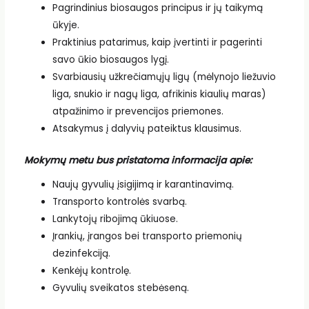
Pagrindinius biosaugos principus ir jų taikymą
ūkyje.
Praktinius patarimus, kaip įvertinti ir pagerinti
savo ūkio biosaugos lygį.
Svarbiausių užkrečiamųjų ligų (mėlynojo liežuvio
liga, snukio ir nagų liga, afrikinis kiaulių maras)
atpažinimo ir prevencijos priemones.
Atsakymus į dalyvių pateiktus klausimus.
Mokymų metu bus pristatoma informacija apie:
Naujų gyvulių įsigijimą ir karantinavimą.
Transporto kontrolės svarbą.
Lankytojų ribojimą ūkiuose.
Įrankių, įrangos bei transporto priemonių
dezinfekciją.
Kenkėjų kontrolę.
Gyvulių sveikatos stebėseną.