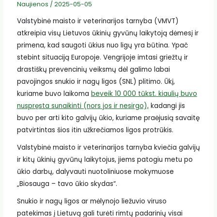
Naujienos
/
2025-05-05
Valstybinė maisto ir veterinarijos tarnyba (VMVT)
atkreipia visų Lietuvos ūkinių gyvūnų laikytoją dėmesį ir
primena, kad saugoti ūkius nuo ligų yra būtina. Ypač
stebint situaciją Europoje. Vengrijoje imtasi griežtų ir
drastiškų prevencinių veiksmų dėl galimo labai
pavojingos snukio ir nagų ligos (SNL) plitimo. Ūkį,
kuriame buvo laikoma
beveik 10 000 tūkst. kiaulių buvo
nuspręsta sunaikinti (nors jos ir nesirgo),
kadangi jis
buvo per arti kito galvijų ūkio, kuriame praėjusią savaitę
patvirtintas šios itin užkrečiamos ligos protrūkis.
Valstybinė maisto ir veterinarijos tarnyba kviečia galvijų
ir kitų ūkinių gyvūnų laikytojus, jiems patogiu metu po
ūkio darbų, dalyvauti nuotoliniuose mokymuose
„Biosauga – tavo ūkio skydas“.
Snukio ir nagų ligos ar mėlynojo liežuvio viruso
patekimas į Lietuvą gali turėti rimtų padarinių visai