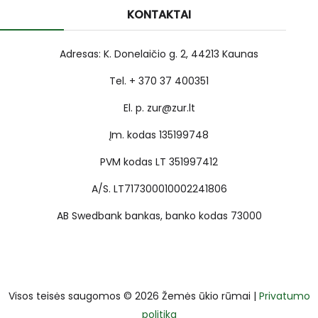
KONTAKTAI
Adresas: K. Donelaičio g. 2, 44213 Kaunas
Tel. + 370 37 400351
El. p. zur@zur.lt
Įm. kodas 135199748
PVM kodas LT 351997412
A/S. LT717300010002241806
AB Swedbank bankas, banko kodas 73000
Visos teisės saugomos © 2026 Žemės ūkio rūmai |
Privatumo
politika