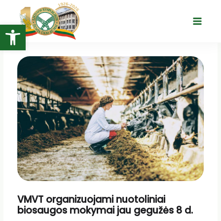
Pereiti
prie
Open toolbar
Main
turinio
Menu
VMVT organizuojami nuotoliniai
biosaugos mokymai jau gegužės 8 d.