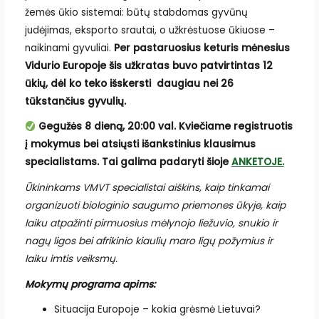
žemės ūkio sistemai: būtų stabdomas gyvūnų
judėjimas, eksporto srautai, o užkrėstuose ūkiuose –
naikinami gyvuliai.
Per pastaruosius keturis mėnesius
Vidurio Europoje šis užkratas buvo patvirtintas 12
ūkių, dėl ko teko išskersti daugiau nei 26
tūkstančius gyvulių.
Gegužės 8 dieną, 20:00 val.
Kviečiame registruotis
į mokymus bei atsiųsti išankstinius klausimus
specialistams.
Tai galima padaryti
šioje
ANKETOJE.
Ūkininkams VMVT specialistai aiškins, kaip tinkamai
organizuoti biologinio saugumo priemones ūkyje, kaip
laiku atpažinti pirmuosius mėlynojo liežuvio, snukio ir
nagų ligos bei afrikinio kiaulių maro
ligų požymius ir
laiku imtis veiksmų.
Mokymų programa apims:
Situacija Europoje – kokia grėsmė Lietuvai?