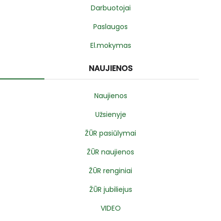
Darbuotojai
Paslaugos
El.mokymas
NAUJIENOS
Naujienos
Užsienyje
ŽŪR pasiūlymai
ŽŪR naujienos
ŽŪR renginiai
ŽŪR jubiliejus
VIDEO