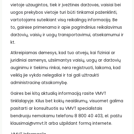
vietoje užaugintos, tiek ir įvežtinės daržovės, vaisiai bei
uogos prekybos vietoje turi būti tinkamai paženklinti,
vartotojams suteikiant visą reikalingą informaciją. Be
to, gairėse primenama ir apie pagrindinius reikalavimus
daržovių, vaisių ir uogų transportavimui, atsekamumui ir
kt.
Atkreipiamas dėmesys, kad tuo atveju, kai fiziniai ar
juridiniai asmenys, užsiimantys vaisių, uogų ar daržovių
auginimu ir tiekimu rinkai, nėra registruoti, laikoma, kad
veiklą jie vykdo nelegaliai ir tai gali užtraukti
administracinę atsakomybę.
Gaires bei kitą aktualią informaciją rasite VMVT
tinklalapyje. Kilus bet kokių neaiškumų, visuomet galima
pasitarti ar konsultuotis su VMVT specialistais
bendruoju nemokamu telefonu 8 800 40 403, el. paštu
klausimai@vmvt.lt arba užpildant formą internete.