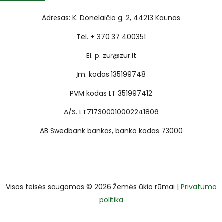
Adresas: K. Donelaičio g. 2, 44213 Kaunas
Tel. + 370 37 400351
El. p. zur@zur.lt
Įm. kodas 135199748
PVM kodas LT 351997412
A/S. LT717300010002241806
AB Swedbank bankas, banko kodas 73000
Visos teisės saugomos © 2026 Žemės ūkio rūmai |
Privatumo
politika