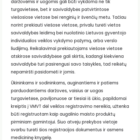
daržovėmis ir uogomis gali būti vykdoma ne tik
turgavietėse, bet ir savivaldybės patvirtintose
viešosiose vietose bei renginių ir švenčių metu. Tačiau
norint prekiauti viešose vietose, privalu turėti vietos
savivaldybės leidimą bei nuolatinio Lietuvos gyventojo
individualios veiklos vykdymo pažymą, arba verslo
liudijimą. Reikalavimai prekiautojams viešose vietose
atskirose savivaldybėse gali skirtis, kadangi kiekviena
savivaldybė turi pasirengusi savo taisykles, tad reikėtų
nepamiršti pasidomėti ir jomis.
Ūkininkams ir sodininkams, auginantiems ir patiems
parduodantiems daržoves, vaisius ar uogas
turgavietėse, paviljonuose ar tiesiai iš ūkio, papildomai
kreiptis į VMVT dėl veiklos registravimo nereikia, užtenka
būti registruotam kaip augalinio maisto produktų
pirminiam gamintojui. Šiuo atveju prekybos vietoje
svarbu turėti šios registracijos dokumentus ir asmens
medicininę knygelę.