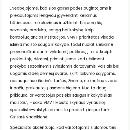
„Neabejojame, kad šios gairės padės augintojams ir
prekiautojams lengviau įgyvendinti keliamus
būtinuosius reikalavimus ir užtikrinti tinkamą šių
sezoninių produktų saugą bei kokybę. Kaip
kontroliuojančios institucijos, VMVT prioritetas visada
išlieka maisto sauga ir kokybė, todėl nuolat siekiame
prevenciškai, dar iki vykdami į patikras, į tai atkreipti
prekiautojų dėmesį, priminti jiems, kad užsiimant
prekyba sezoninėmis šviežiomis daržovėmis, vaisiais bei
uogomis didelį dėmesį svarbu skirti laikymo sąlygoms,
apsaugai nuo išorinės taršos, žinoma, ne mažiau svarbi
ir pačių prekiautojų asmens higiena. Nuo to daug
priklauso, ar vartotojus pasieks saugus ir kokybiškas
maistas“, – sako VMVT Maisto skyriaus vyriausioji
specialistė-valstybinė maisto produktų inspektorė
Gintarė Vadeikienė.
Specialistė akcentuoja, kad vartotojams siūlomos tiek