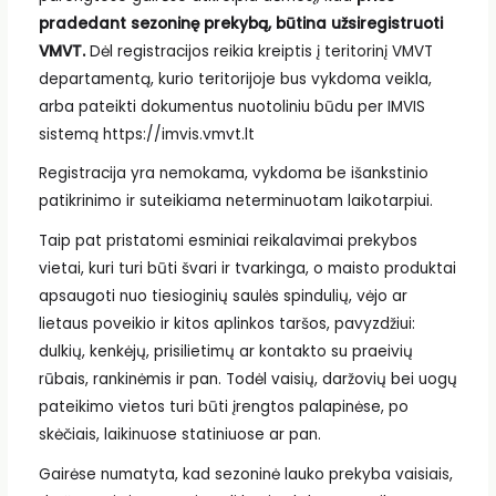
pradedant sezoninę prekybą, būtina užsiregistruoti
VMVT.
Dėl registracijos reikia kreiptis į teritorinį VMVT
departamentą, kurio teritorijoje bus vykdoma veikla,
arba pateikti dokumentus nuotoliniu būdu per IMVIS
sistemą https://imvis.vmvt.lt
Registracija yra nemokama, vykdoma be išankstinio
patikrinimo ir suteikiama neterminuotam laikotarpiui.
Taip pat pristatomi esminiai reikalavimai prekybos
vietai, kuri turi būti švari ir tvarkinga, o maisto produktai
apsaugoti nuo tiesioginių saulės spindulių, vėjo ar
lietaus poveikio ir kitos aplinkos taršos, pavyzdžiui:
dulkių, kenkėjų, prisilietimų ar kontakto su praeivių
rūbais, rankinėmis ir pan. Todėl vaisių, daržovių bei uogų
pateikimo vietos turi būti įrengtos palapinėse, po
skėčiais, laikinuose statiniuose ar pan.
Gairėse numatyta, kad sezoninė lauko prekyba vaisiais,