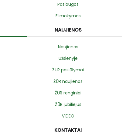
Paslaugos
El.mokymas
NAUJIENOS
Naujienos
Užsienyje
ŽŪR pasiūlymai
ŽŪR naujienos
ŽŪR renginiai
ŽŪR jubiliejus
VIDEO
KONTAKTAI