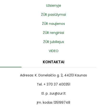
Užsienyje
ŽŪR pasiūlymai
ŽŪR naujienos
ŽŪR renginiai
ŽŪR jubiliejus
VIDEO
KONTAKTAI
Adresas: K. Donelaičio g. 2, 44213 Kaunas
Tel. + 370 37 400351
El. p. zur@zur.lt
Įm. kodas 135199748