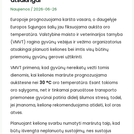
atsakingai
Naujienos
/
2026-06-26
Europoje prognozuojama karšta vasara, o daugelyje
Europos Sąjungos šalių jau fiksuojama aukšta oro
temperatūra. Valstybinė maisto ir veterinarijos tarnyba
(VMVT) ragina gyvūnų vežėjus ir vežimo organizatorius
atsakingai planuoti keliones bei imtis visų būtinų
priemonių gyvūnų gerovei užtikrinti.
VMVT primena, kad gyvūnų nereikėtų vežti tomis
dienomis, kai kelionės maršrute prognozuojama
aukštesnė nei
30 °C
oro temperatūra. Esant tokioms
oro sąlygoms, net ir tinkamai paruoštose transporto
priemonėse gyvūnai patiria didelį šilumos stresą, todėl,
jei įmanoma, kelionę rekomenduojama atidėti, kol oras
atvės.
Planuojant kelionę svarbu numatyti maršrutą taip, kad
būtų išvengta neplanuotų sustojimų, nes sustojus