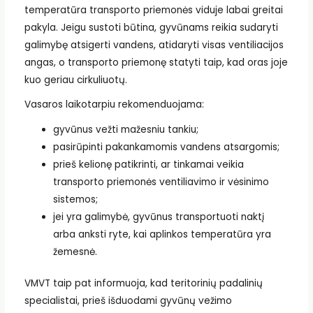
temperatūra transporto priemonės viduje labai greitai
pakyla. Jeigu sustoti būtina, gyvūnams reikia sudaryti
galimybę atsigerti vandens, atidaryti visas ventiliacijos
angas, o transporto priemonę statyti taip, kad oras joje
kuo geriau cirkuliuotų.
Vasaros laikotarpiu rekomenduojama:
gyvūnus vežti mažesniu tankiu;
pasirūpinti pakankamomis vandens atsargomis;
prieš kelionę patikrinti, ar tinkamai veikia
transporto priemonės ventiliavimo ir vėsinimo
sistemos;
jei yra galimybė, gyvūnus transportuoti naktį
arba anksti ryte, kai aplinkos temperatūra yra
žemesnė.
VMVT taip pat informuoja, kad teritorinių padalinių
specialistai, prieš išduodami gyvūnų vežimo