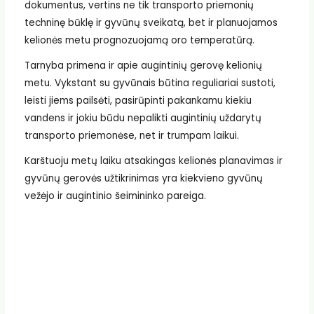
dokumentus, vertins ne tik transporto priemonių
techninę būklę ir gyvūnų sveikatą, bet ir planuojamos
kelionės metu prognozuojamą oro temperatūrą.
Tarnyba primena ir apie augintinių gerovę kelionių
metu. Vykstant su gyvūnais būtina reguliariai sustoti,
leisti jiems pailsėti, pasirūpinti pakankamu kiekiu
vandens ir jokiu būdu nepalikti augintinių uždarytų
transporto priemonėse, net ir trumpam laikui.
Karštuoju metų laiku atsakingas kelionės planavimas ir
gyvūnų gerovės užtikrinimas yra kiekvieno gyvūnų
vežėjo ir augintinio šeimininko pareiga.