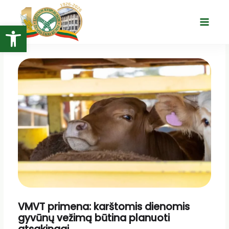
Pereiti
prie
Open toolbar
Main
turinio
Menu
VMVT primena: karštomis dienomis
gyvūnų vežimą būtina planuoti