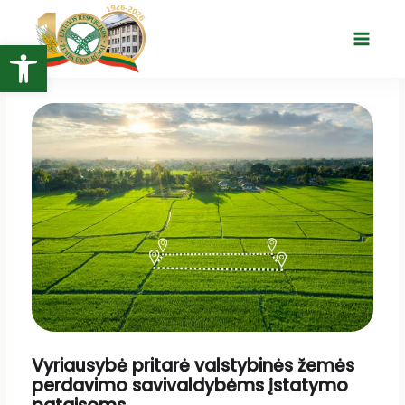
Pereiti
prie
Open toolbar
Main
turinio
Menu
Vyriausybė pritarė valstybinės žemės
perdavimo savivaldybėms įstatymo