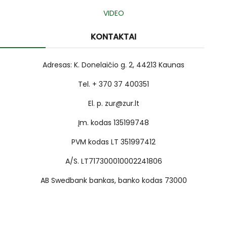
VIDEO
KONTAKTAI
Adresas: K. Donelaičio g. 2, 44213 Kaunas
Tel. + 370 37 400351
El. p. zur@zur.lt
Įm. kodas 135199748
PVM kodas LT 351997412
A/S. LT717300010002241806
AB Swedbank bankas, banko kodas 73000