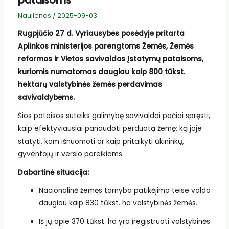
pataisoms
Naujienos
/
2025-09-03
Rugpjūčio 27 d. Vyriausybės posėdyje pritarta
Aplinkos ministerijos parengtoms Žemės, Žemės
reformos ir Vietos savivaldos įstatymų pataisoms,
kuriomis numatomas daugiau kaip 800 tūkst.
hektarų valstybinės žemės perdavimas
savivaldybėms.
Šios pataisos suteiks galimybę savivaldai pačiai spręsti,
kaip efektyviausiai panaudoti perduotą žemę: ką joje
statyti, kam išnuomoti ar kaip pritaikyti ūkininkų,
gyventojų ir verslo poreikiams.
Dabartinė situacija:
Nacionalinė žemės tarnyba patikėjimo teise valdo
daugiau kaip 830 tūkst. ha valstybinės žemės.
Iš jų apie 370 tūkst. ha yra įregistruoti valstybinės