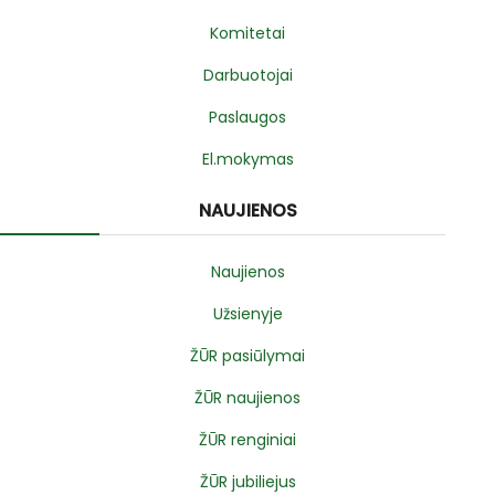
Komitetai
Darbuotojai
Paslaugos
El.mokymas
NAUJIENOS
Naujienos
Užsienyje
ŽŪR pasiūlymai
ŽŪR naujienos
ŽŪR renginiai
ŽŪR jubiliejus