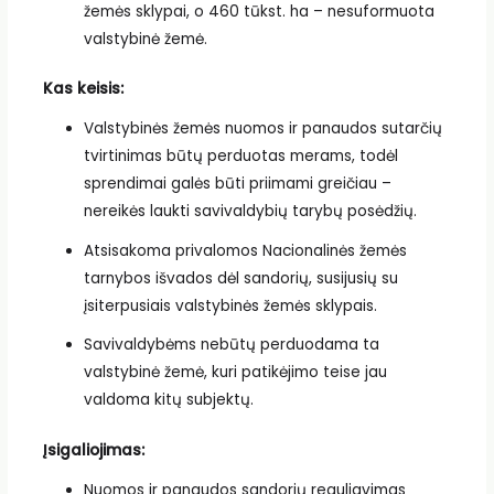
žemės sklypai, o 460 tūkst. ha – nesuformuota
valstybinė žemė.
Kas keisis:
Valstybinės žemės nuomos ir panaudos sutarčių
tvirtinimas būtų perduotas merams, todėl
sprendimai galės būti priimami greičiau –
nereikės laukti savivaldybių tarybų posėdžių.
Atsisakoma privalomos Nacionalinės žemės
tarnybos išvados dėl sandorių, susijusių su
įsiterpusiais valstybinės žemės sklypais.
Savivaldybėms nebūtų perduodama ta
valstybinė žemė, kuri patikėjimo teise jau
valdoma kitų subjektų.
Įsigaliojimas:
Nuomos ir panaudos sandorių reguliavimas