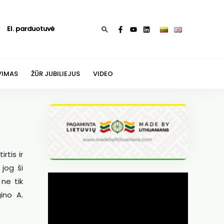
El. parduotuvė
Paieška
VIMAS
ŽŪR JUBILIEJUS
VIDEO
rtis ir
 jog ši
 ne tik
gino A.