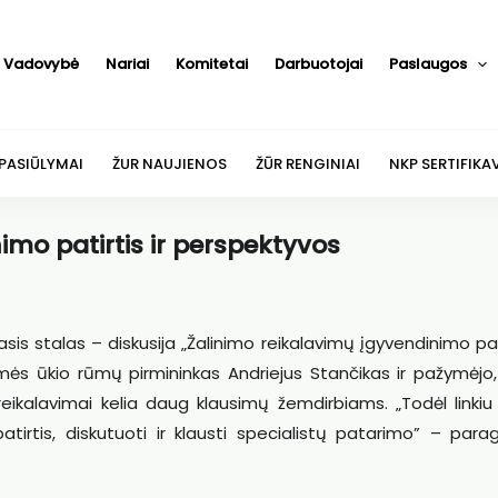
Vadovybė
Nariai
Komitetai
Darbuotojai
Paslaugos
 PASIŪLYMAI
ŽUR NAUJIENOS
ŽŪR RENGINIAI
NKP SERTIFIKA
imo patirtis ir perspektyvos
is stalas – diskusija „Žalinimo reikalavimų įgyvendinimo pati
emės ūkio rūmų pirmininkas Andriejus Stančikas ir pažymėjo,
eikalavimai kelia daug klausimų žemdirbiams. „Todėl linkiu
patirtis, diskutuoti ir klausti specialistų patarimo” – para