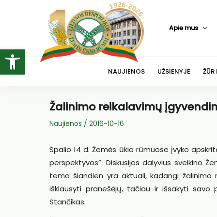
Pereiti
prie
Apie mus
turinio
Open toolbar
NAUJIENOS
UŽSIENYJE
ŽŪR
Žalinimo reikalavimų įgyvendin
Naujienos
/
2016-10-16
Spalio 14 d. Žemės ūkio rūmuose įvyko apskritas
perspektyvos”. Diskusijos dalyvius sveikino Ž
tema šiandien yra aktuali, kadangi žalinimo r
išklausyti pranešėjų, tačiau ir išsakyti savo 
Stančikas.