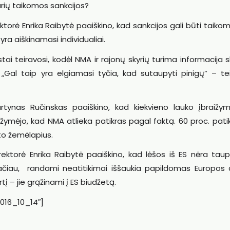
kurių taikomos sankcijos?
ė Enrika Raibytė paaiškino, kad sankcijos gali būti taikom
yra aiškinamasi individualiai.
tai teiravosi, kodėl NMA ir rajonų skyrių turima informacija sk
Gal taip yra elgiamasi tyčia, kad sutaupyti pinigų” – tei
rtynas Ručinskas paaiškino, kad kiekvieno lauko įbraižym
ymėjo, kad NMA atlieka patikras pagal faktą. 60 proc. patik
to žemėlapius.
orė Enrika Raibytė paaiškino, kad lėšos iš ES nėra tau
iau, randami neatitikimai iššaukia papildomas Europos 
rtį – jie grąžinami į ES biudžetą.
016_10_14″]