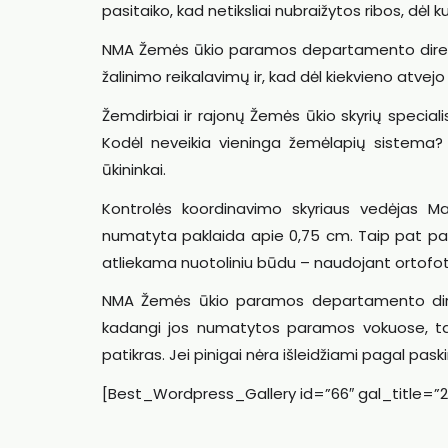
pasitaiko, kad netiksliai nubraižytos ribos, dėl 
NMA Žemės ūkio paramos departamento direktor
žalinimo reikalavimų ir, kad dėl kiekvieno atvejo 
Žemdirbiai ir rajonų Žemės ūkio skyrių specialis
Kodėl neveikia vieninga žemėlapių sistema? „
ūkininkai.
Kontrolės koordinavimo skyriaus vedėjas Ma
numatyta paklaida apie 0,75 cm. Taip pat paž
atliekama nuotoliniu būdu – naudojant ortofo
NMA Žemės ūkio paramos departamento direkt
kadangi jos numatytos paramos vokuose, tač
patikras. Jei pinigai nėra išleidžiami pagal paski
[Best_Wordpress_Gallery id=”66″ gal_title=”2