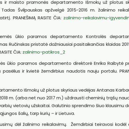
s ir maisto pramonės departamento Išmokų už plotus sk
 Tadas Švilpauskas apžvelgė 2015-2016 m. žalinimo reika
patirtį. PRANEŠIMĄ RASITE ČIA:
zalinimo-reikalavimu-igyvendi
 Žemės ūkio paramos departamento Kontrolės depart
as Ručinskas pristatė dažniausiai pasitaikančias klaidas 20
RASITE ČIA:
zalinimo-patikros_2
s ūkio paramos departamento direktorė Enrika Raibytė pr
pasėlius ir kvietė žemdirbius naudotis nauju portalu. PRA
rtamento Išmokų už plotus skyriaus vedėjas Antanas Karba
2018 m. (arba net nuo 2017 m.) uždrausti cheminių trąšų nau
arbių vietovių užskaitai. Galutinio sprendimo šiuo klausimu d
ungos šalių, tarp kurių – ir Lietuva.
lausimų dėl žalinimo reikalavimų. Žemdirbiai teiravosi kodėl