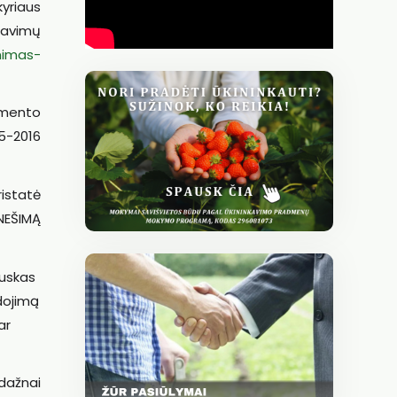
yriaus
lavimų
nimas-
amento
15-2016
istatė
NEŠIMĄ
uskas
dojimą
ar
 dažnai