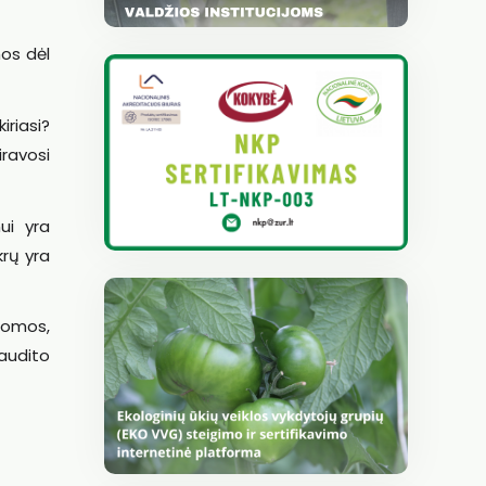
os dėl
iriasi?
ravosi
ui yra
rų yra
pomos,
audito