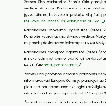
Žemės ūkio ministerijos Žemės ūkio gamybo
vedėjas Antanas Karbauskas ir specialistas
įgyvendinimą Lietuvoje ir pristatė kitų šalių 
lietuvoje-bei-kitose-es-valstybese-2015m-_1
Nacionalinės mokėjimo agentūros (NMA)
Kontrolės koordinavimo skyriaus vedėjas Martyn
m. pasėlių deklaravimo laikotarpiu. PRANEŠIMĄ 
Nacionalinės mokėjimo agentūros (NMA) Žemė
išmokų administravimo tvarką už deklaruotus 
RASITE ČIA:
nma_prezentacija_3
Žemės ūkio gamybos ir maisto pramonės depa
informavo, kad Europos Komisija planuoja nuo 
plotuose, naudojamuose ekologiniu atžvilgiu sv
nėra, tačiau tam jau nepritarė net 17 Europos Sąj
Žemdirbiai dalinosi patirtimi ir turėjo daug k