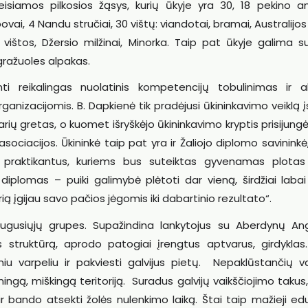
veisiamos pilkosios žąsys, kurių ūkyje yra 30, 18 pekino an
vai, 4 Nandu stručiai, 30 vištų: viandotai, bramai, Australijos
s vištos, Džersio milžinai, Minorka. Taip pat ūkyje galima su
 gražuoles alpakas.
nti reikalingas nuolatinis kompetencijų tobulinimas ir a
izacijomis. B. Dapkienė tik pradėjusi ūkininkavimo veiklą įsi
rių gretas, o kuomet išryškėjo ūkininkavimo kryptis prisijungė 
asociacijos. Ūkininkė taip pat yra ir Žaliojo diplomo savininkė
ų praktikantus, kuriems bus suteiktas gyvenamas plotas i
 diplomas – puiki galimybė plėtoti dar vieną, širdžiai laba
urią įgijau savo pačios jėgomis iki dabartinio rezultato“.
augusiųjų grupes. Supažindina lankytojus su Aberdynų Ang
 struktūrą, aprodo patogiai įrengtus aptvarus, girdyklas.
niu varpeliu ir pakviesti galvijus pietų. Nepaklūstančių v
ngą, miškingą teritoriją. Suradus galvijų vaikščiojimo takus,
r bando atsekti žolės nulenkimo laiką. Štai taip mažieji ed