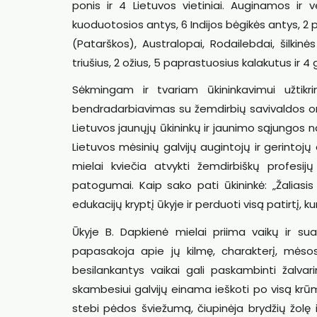
ponis ir 4 Lietuvos vietiniai. Auginamos ir 
kuoduotosios antys, 6 Indijos bėgikės antys, 2 po
(Patarškos), Australopai, Rodailebdai, šilkinė
triušius, 2 ožius, 5 paprastuosius kalakutus ir 4
Sėkmingam ir tvariam ūkininkavimui užtikri
bendradarbiavimas su žemdirbių savivaldos organ
Lietuvos jaunųjų ūkininkų ir jaunimo sąjungos na
Lietuvos mėsinių galvijų augintojų ir gerintojų 
mielai kviečia atvykti žemdirbiškų profesij
patogumai. Kaip sako pati ūkininkė: „Žaliasis
edukacijų kryptį ūkyje ir perduoti visą patirtį, k
Ūkyje B. Dapkienė mielai priima vaikų ir su
papasakoja apie jų kilmę, charakterį, mėsos
besilankantys vaikai gali paskambinti žalvari
skambesiui galvijų einama ieškoti po visą krūmi
stebi pėdos šviežumą, čiupinėja brydžių žolę i