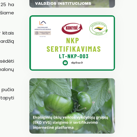
i 25 ha
ų šiame
 kitais
gardžią
 sėdėti
 malonų
r pučia
 tapyti