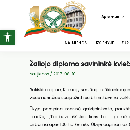
Pereiti
prie
Apie mus
turinio
Open toolbar
NAUJIENOS
UŽSIENYJE
ŽŪR
Žaliojo diplomo savininkė kvieč
Naujienos
/
2017-08-10
Rokiškio rajone, Kamajų seniūnijoje ūkininkaujant
visus norinčius susipažinti su ūkininkavimo veikl
Ūkyje persipina mėsinė galvijininkystė, paukšt
pradžią: „Tai buvo iššūkis, kuris tapo pomėgi
dirbama apie 100 ha žemės. Ūkyje auginamas 51 