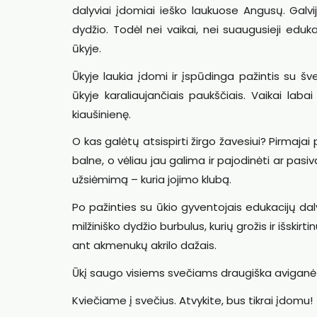
dalyviai įdomiai ieško laukuose Angusų. Galvij
dydžio. Todėl nei vaikai, nei suaugusieji eduka
ūkyje.
Ūkyje laukia įdomi ir įspūdinga pažintis su šveln
ūkyje karaliaujančiais paukščiais. Vaikai laba
kiaušinienę.
O kas galėtų atsispirti žirgo žavesiui? Pirmaja
balne, o vėliau jau galima ir pajodinėti ar pasiv
užsiėmimą – kuria jojimo klubą.
Po pažinties su ūkio gyventojais edukacijų dal
milžiniško dydžio burbulus, kurių grožis ir išski
ant akmenukų akrilo dažais.
Ūkį saugo visiems svečiams draugiška aviganė T
Kviečiame į svečius. Atvykite, bus tikrai įdomu!