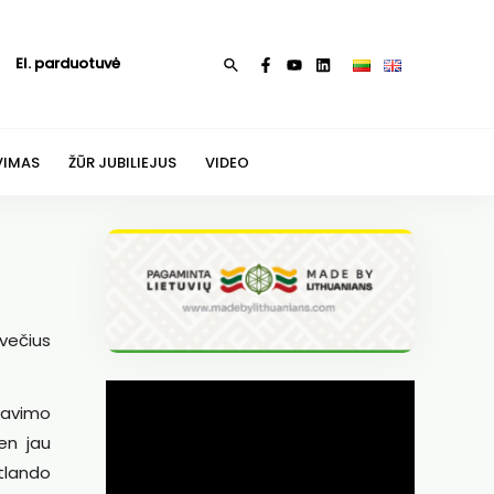
El. parduotuvė
Paieška
VIMAS
ŽŪR JUBILIEJUS
VIDEO
svečius
nkavimo
ien jau
etlando