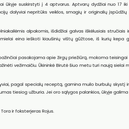
ai ūkyje suskirstyti į 4 aptvarus. Aptvarų dydžiai nuo 17 ik
cijų dalyviai nepritūks veiklos, smagių ir originalių įspūdži
iakailėmis alpakomis, išdidžiai galvas iškėlusiais stručiais ir
i mielai eina ieškoti kiaušinių vištų gūžtose, iš kurių kepa 
i pažinčiai pasakojama apie žirgų priežiūrą, mokoma teisingai
ažinėti vežimaičiu. Ūkininkė Birutė šiuo metu turi naują sielai
yviai, pagal specialų receptą, gamina muilo burbulų skystį i
rtinumas tiesiog užburia. Jei oro sąlygos palankios, ūkyje galima
ora ir foksterjeras Rojus.