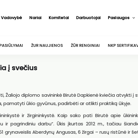
Vadovybė
Nariai
Komitetai
Darbuotojai
Paslaugos
 PASIŪLYMAI
ŽUR NAUJIENOS
ŽŪR RENGINIAI
NKP SERTIFIKA
ia į svečius
i, Žaliojo diplomo savininkė Birutė Dapkienė kviečia atvykti į 
a, pamatyti ūkio gyvūnus, padirbėti ar atlikti praktiką ūkyje.
ininkystė ir žirgininkystė. Kaip sako pati Birutė apie ūkini
u ir pagrindiniu darbu“. Ūkis įkurtas 2012 m., tačiau šiand
grynaveislis Aberdynų Angusas, 6 žirgai – rusų ristūnė ir š