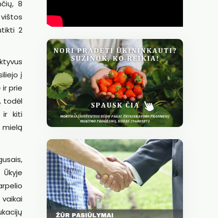
čių, 8
 vištos
tikti 2
ktyvus
liejo į
ir prie
, todėl
r kiti
i mielą
usais,
 Ūkyje
arpelio
 vaikai
ukacijų