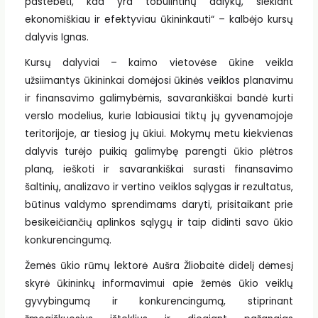
pastebėti, kad yra tobulintinų dalykų, siekiant
ekonomiškiau ir efektyviau ūkininkauti“ – kalbėjo kursų
dalyvis Ignas.
Kursų dalyviai – kaimo vietovėse ūkine veikla
užsiimantys ūkininkai domėjosi ūkinės veiklos planavimu
ir finansavimo galimybėmis, savarankiškai bandė kurti
verslo modelius, kurie labiausiai tiktų jų gyvenamojoje
teritorijoje, ar tiesiog jų ūkiui. Mokymų metu kiekvienas
dalyvis turėjo puikią galimybę parengti ūkio plėtros
planą, ieškoti ir savarankiškai surasti finansavimo
šaltinių, analizavo ir vertino veiklos sąlygas ir rezultatus,
būtinus valdymo sprendimams daryti, prisitaikant prie
besikeičiančių aplinkos sąlygų ir taip didinti savo ūkio
konkurencingumą.
Žemės ūkio rūmų lektorė Aušra Žliobaitė didelį dėmesį
skyrė ūkininkų informavimui apie žemės ūkio veiklų
gyvybingumą ir konkurencingumą, stiprinant