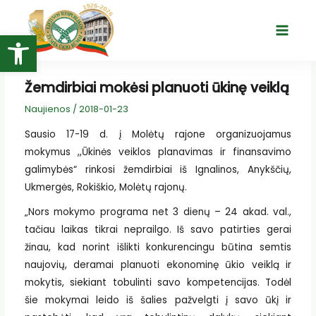
Pereiti
prie
Open toolbar
Main
turinio
Menu
Žemdirbiai mokėsi planuoti ūkinę veiklą
Naujienos
/
2018-01-23
Sausio 17-19 d. į Molėtų rajone organizuojamus
mokymus ,,Ūkinės veiklos planavimas ir finansavimo
galimybės“ rinkosi žemdirbiai iš Ignalinos, Anykščių,
Ukmergės, Rokiškio, Molėtų rajonų.
„Nors mokymo programa net 3 dienų – 24 akad. val.,
tačiau laikas tikrai neprailgo. Iš savo patirties gerai
žinau, kad norint išlikti konkurencingu būtina semtis
naujovių, deramai planuoti ekonominę ūkio veiklą ir
mokytis, siekiant tobulinti savo kompetencijas. Todėl
šie mokymai leido iš šalies pažvelgti į savo ūkį ir