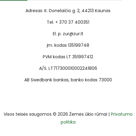
Adresas: K. Donelaičio g. 2, 44213 Kaunas
Tel. + 370 37 400351
El. p. zur@zur.lt
Įm. kodas 135199748
PVM kodas LT 351997412
A/S. LT717300010002241806
AB Swedbank bankas, banko kodas 73000
Visos teisės saugomos © 2026 Žemės ūkio rūmai |
Privatumo
politika