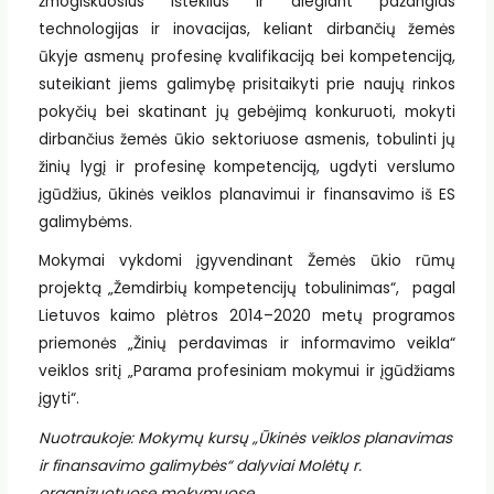
žmogiškuosius išteklius ir diegiant pažangias
technologijas ir inovacijas, keliant dirbančių žemės
ūkyje asmenų profesinę kvalifikaciją bei kompetenciją,
suteikiant jiems galimybę prisitaikyti prie naujų rinkos
pokyčių bei skatinant jų gebėjimą konkuruoti, mokyti
dirbančius žemės ūkio sektoriuose asmenis, tobulinti jų
žinių lygį ir profesinę kompetenciją, ugdyti verslumo
įgūdžius, ūkinės veiklos planavimui ir finansavimo iš ES
galimybėms.
Mokymai vykdomi įgyvendinant Žemės ūkio rūmų
projektą „Žemdirbių kompetencijų tobulinimas“, pagal
Lietuvos kaimo plėtros 2014–2020 metų programos
priemonės „Žinių perdavimas ir informavimo veikla“
veiklos sritį „Parama profesiniam mokymui ir įgūdžiams
įgyti“.
Nuotraukoje: Mokymų kursų „Ūkinės veiklos planavimas
ir finansavimo galimybės“ dalyviai Molėtų r.
organizuotuose mokymuose.