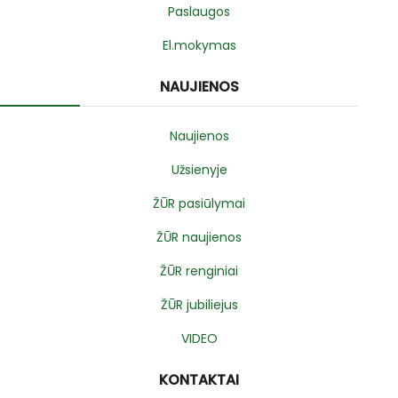
Paslaugos
El.mokymas
NAUJIENOS
Naujienos
Užsienyje
ŽŪR pasiūlymai
ŽŪR naujienos
ŽŪR renginiai
ŽŪR jubiliejus
VIDEO
KONTAKTAI