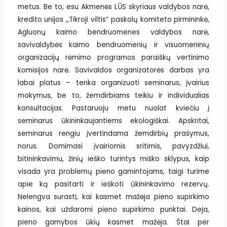
metus. Be to, esu Akmenės LŪS skyriaus valdybos narė,
kredito unijos ,,Tikroji viltis“ paskolų komiteto pirmininkė,
Agluonų kaimo bendruomenes valdybos narė,
savivaldybės kaimo bendruomenių ir visuomeninių
organizacijų rėmimo programos paraiškų vertinimo
komisijos narė. Savivaldos organizatorės darbas yra
labai platus – tenka organizuoti seminarus, įvairius
mokymus, be to, žemdirbiams teikiu ir individualias
konsultacijas. Pastaruoju metu nuolat kviečiu į
seminarus ūkininkaujantiems ekologiškai. Apskritai,
seminarus rengiu įvertindama žemdirbių prašymus,
norus. Domimasi įvairiomis sritimis, pavyzdžiui,
bitininkavimu, žinių ieško turintys miško sklypus, kaip
visada yra problemų pieno gamintojams, taigi turime
apie ką pasitarti ir ieškoti ūkininkavimo rezervų.
Nelengva surasti, kai kasmet mažėja pieno supirkimo
kainos, kai uždaromi pieno supirkimo punktai. Deja,
pieno gamybos ūkių kasmet mažėja. Štai per