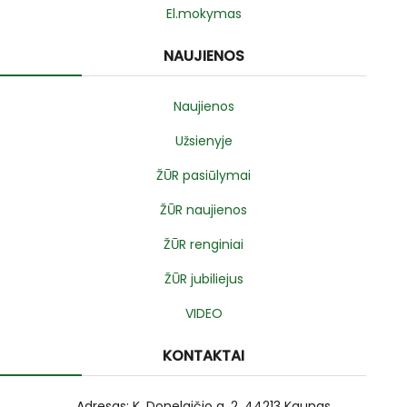
El.mokymas
NAUJIENOS
Naujienos
Užsienyje
ŽŪR pasiūlymai
ŽŪR naujienos
ŽŪR renginiai
ŽŪR jubiliejus
VIDEO
KONTAKTAI
Adresas: K. Donelaičio g. 2, 44213 Kaunas