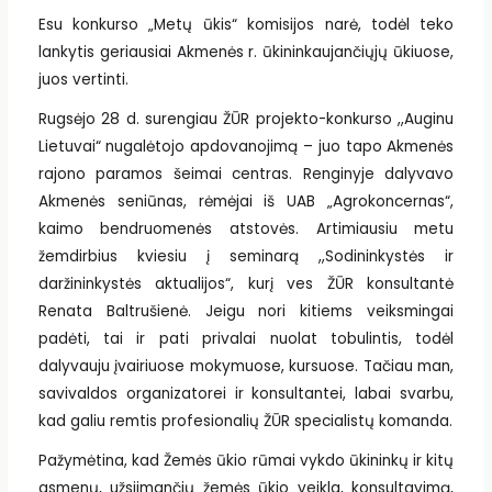
Esu konkurso „Metų ūkis“ komisijos narė, todėl teko
lankytis geriausiai Akmenės r. ūkininkaujančiųjų ūkiuose,
juos vertinti.
Rugsėjo 28 d. surengiau ŽŪR projekto-konkurso ,,Auginu
Lietuvai“ nugalėtojo apdovanojimą – juo tapo Akmenės
rajono paramos šeimai centras. Renginyje dalyvavo
Akmenės seniūnas, rėmėjai iš UAB „Agrokoncernas“,
kaimo bendruomenės atstovės. Artimiausiu metu
žemdirbius kviesiu į seminarą ,,Sodininkystės ir
daržininkystės aktualijos“, kurį ves ŽŪR konsultantė
Renata Baltrušienė. Jeigu nori kitiems veiksmingai
padėti, tai ir pati privalai nuolat tobulintis, todėl
dalyvauju įvairiuose mokymuose, kursuose. Tačiau man,
savivaldos organizatorei ir konsultantei, labai svarbu,
kad galiu remtis profesionalių ŽŪR specialistų komanda.
Pažymėtina, kad Žemės ūkio rūmai vykdo ūkininkų ir kitų
asmenų, užsiimančių žemės ūkio veikla, konsultavimą,