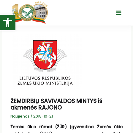
Pereiti
prie
Open toolbar
Main
turinio
Menu
ŽEMDIRBIŲ SAVIVALDOS MINTYS iš
akmenės RAJONO
Naujienos
/
2018-10-21
Žemės ūkio rūmai (ŽŪR) įgyvendina Žemės ūkio