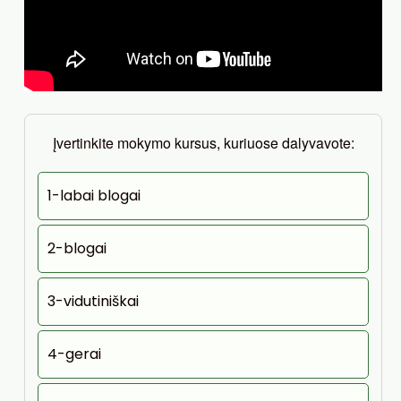
Įvertinkite mokymo kursus, kuriuose dalyvavote:
1-labai blogai
2-blogai
3-vidutiniškai
4-gerai