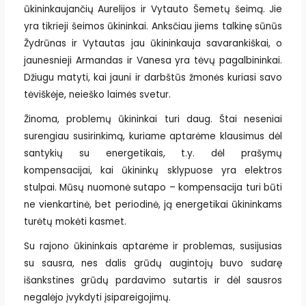
ūkininkaujančių Aurelijos ir Vytauto Šemetų šeimą. Jie
yra tikrieji šeimos ūkininkai. Anksčiau jiems talkinę sūnūs
Žydrūnas ir Vytautas jau ūkininkauja savarankiškai, o
jaunesnieji Armandas ir Vanesa yra tėvų pagalbininkai.
Džiugu matyti, kai jauni ir darbštūs žmonės kuriasi savo
tėviškėje, neieško laimės svetur.
Žinoma, problemų ūkininkai turi daug. Štai neseniai
surengiau susirinkimą, kuriame aptarėme klausimus dėl
santykių su energetikais, t.y. dėl prašymų
kompensacijai, kai ūkininkų sklypuose yra elektros
stulpai. Mūsų nuomonė sutapo – kompensacija turi būti
ne vienkartinė, bet periodinė, ją energetikai ūkininkams
turėtų mokėti kasmet.
Su rajono ūkininkais aptarėme ir problemas, susijusias
su sausra, nes dalis grūdų augintojų buvo sudarę
išankstines grūdų pardavimo sutartis ir dėl sausros
negalėjo įvykdyti įsipareigojimų.