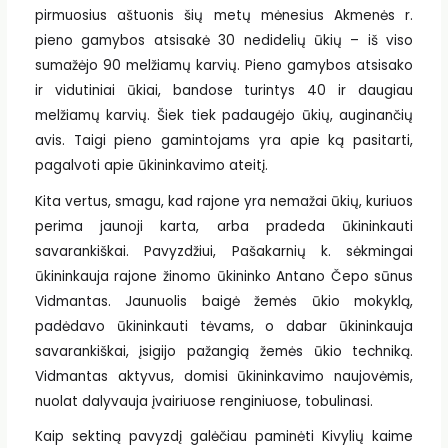
pirmuosius aštuonis šių metų mėnesius Akmenės r.
pieno gamybos atsisakė 30 nedidelių ūkių – iš viso
sumažėjo 90 melžiamų karvių. Pieno gamybos atsisako
ir vidutiniai ūkiai, bandose turintys 40 ir daugiau
melžiamų karvių. Šiek tiek padaugėjo ūkių, auginančių
avis. Taigi pieno gamintojams yra apie ką pasitarti,
pagalvoti apie ūkininkavimo ateitį.
Kita vertus, smagu, kad rajone yra nemažai ūkių, kuriuos
perima jaunoji karta, arba pradeda ūkininkauti
savarankiškai. Pavyzdžiui, Pašakarnių k. sėkmingai
ūkininkauja rajone žinomo ūkininko Antano Čepo sūnus
Vidmantas. Jaunuolis baigė žemės ūkio mokyklą,
padėdavo ūkininkauti tėvams, o dabar ūkininkauja
savarankiškai, įsigijo pažangią žemės ūkio techniką.
Vidmantas aktyvus, domisi ūkininkavimo naujovėmis,
nuolat dalyvauja įvairiuose renginiuose, tobulinasi.
Kaip sektiną pavyzdį galėčiau paminėti Kivylių kaime