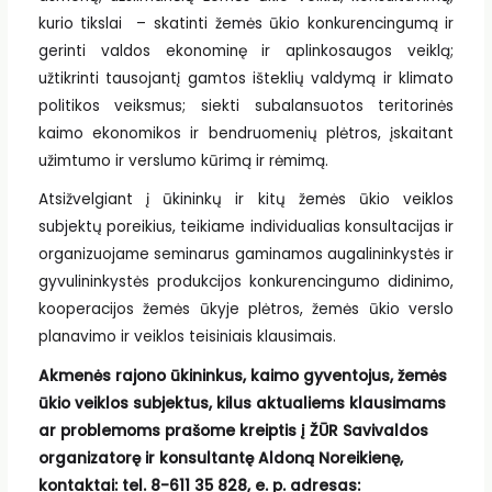
kurio tikslai – skatinti žemės ūkio konkurencingumą ir
gerinti valdos ekonominę ir aplinkosaugos veiklą;
užtikrinti tausojantį gamtos išteklių valdymą ir klimato
politikos veiksmus; siekti subalansuotos teritorinės
kaimo ekonomikos ir bendruomenių plėtros, įskaitant
užimtumo ir verslumo kūrimą ir rėmimą.
Atsižvelgiant į ūkininkų ir kitų žemės ūkio veiklos
subjektų poreikius, teikiame individualias konsultacijas ir
organizuojame seminarus gaminamos augalininkystės ir
gyvulininkystės produkcijos konkurencingumo didinimo,
kooperacijos žemės ūkyje plėtros, žemės ūkio verslo
planavimo ir veiklos teisiniais klausimais.
Akmenės rajono ūkininkus, kaimo gyventojus, žemės
ūkio veiklos subjektus, kilus aktualiems klausimams
ar problemoms prašome kreiptis į ŽŪR Savivaldos
organizatorę ir konsultantę Aldoną Noreikienę,
kontaktai: tel. 8-611 35 828, e. p. adresas: