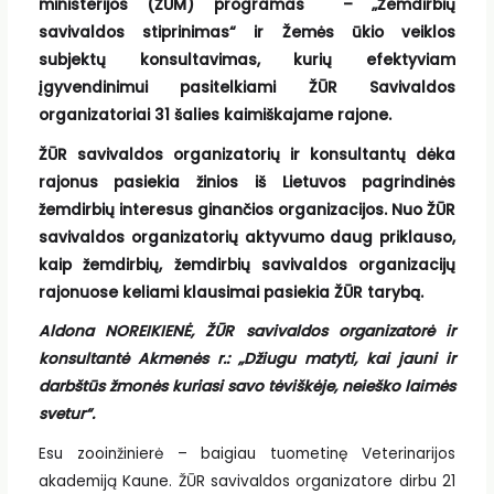
ministerijos (ŽŪM) programas – „Žemdirbių
savivaldos stiprinimas“ ir Žemės ūkio veiklos
subjektų konsultavimas, kurių efektyviam
įgyvendinimui pasitelkiami ŽŪR Savivaldos
organizatoriai 31 šalies kaimiškajame rajone.
ŽŪR savivaldos organizatorių ir konsultantų dėka
rajonus pasiekia žinios iš Lietuvos pagrindinės
žemdirbių interesus ginančios organizacijos. Nuo ŽŪR
savivaldos organizatorių aktyvumo daug priklauso,
kaip žemdirbių, žemdirbių savivaldos organizacijų
rajonuose keliami klausimai pasiekia ŽŪR tarybą.
Aldona NOREIKIENĖ, ŽŪR savivaldos organizatorė ir
konsultantė Akmenės r.: „
Džiugu matyti, kai jauni ir
darbštūs žmonės kuriasi savo tėviškėje, neieško laimės
svetur
“.
Esu zooinžinierė – baigiau tuometinę Veterinarijos
akademiją Kaune. ŽŪR savivaldos organizatore dirbu 21