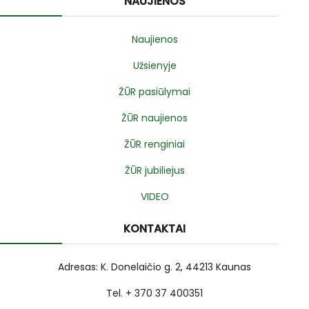
NAUJIENOS
Naujienos
Užsienyje
ŽŪR pasiūlymai
ŽŪR naujienos
ŽŪR renginiai
ŽŪR jubiliejus
VIDEO
KONTAKTAI
Adresas: K. Donelaičio g. 2, 44213 Kaunas
Tel. + 370 37 400351