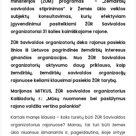
ministerijos (ŽŪM) programas – „Žemdirbių
savivaldos stiprinimas“ ir Žemės ūkio veiklos
subjektų konsultavimas, kurių efektyviam
įgyvendinimui pasitelkiami ŽŪR Savivaldos
organizatoriai 31 šalies kaimiškajame rajone.
ŽŪR Savivaldos organizatorių dėka rajonus pasiekia
žinios iš Lietuvos pagrindinės žemdirbių interesus
ginančios organizacijos. Nuo ŽŪR Savivaldos
organizatorių aktyvumo daug priklauso, kaip
žemdirbių, žemdirbių savivaldos organizacijų
rajonuose keliami klausimai pasiekia ŽŪR tarybą.
Marijonas MITKUS, ŽŪR savivaldos organizatorius
Kaišiadorių r.: „Mūsų nuomones bei pasiūlymus
rajono valdžia vertina palankiai“
Kartais manęs klausia – koks turėtų būti ŽŪR Savivaldos
organizatorius rajonuose? Manau, tai turi būti žemės
ūkio niuansus išmanantis ir, pageidautina, šioje srityje