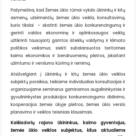
Pažymėtina, kad Žemės ūkio rūmai vykdo ūkininkų ir kitų
asmenų, užsiimančių žemės ūkio veikla, konsultavimą,
kurio tikslai – skatinti žemės ūkio konkurencingumą ir
gerinti valdos ekonominę ir aplinkosaugos veiklą;
užtikrinti tausojantį gamtos išteklių valdymą ir klimato
politikos veiksmus; siekti subalansuotos teritorinės
kaimo ekonomikos ir bendruomenių plėtros, įskaitant
užimtumo ir verslumo kūrimą ir rėmimą.
Atsižvelgiant į ūkininkų ir kitų žemės ūkio veiklos
subjektų poreikius, teikiame individualias konsultacijas ir
organizuojame seminarus gaminamos augalininkystės ir
gyvulininkystės produkcijos konkurencingumo didinimo,
kooperacijos žemės ūkyje plėtros, žemės ūkio verslo
planavimo ir veiklos teisiniais klausimais.
Kaišiadorių rajono ūkininkus, kaimo gyventojus,
žemės ūkio veiklos subjektus, kilus aktualiems