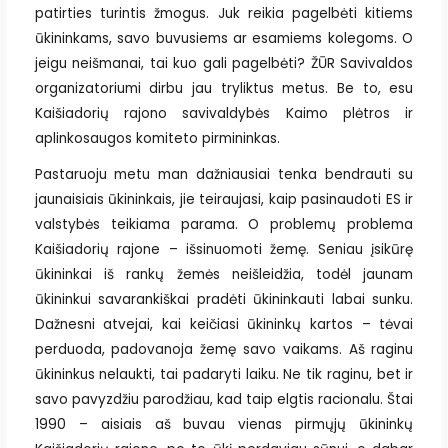
patirties turintis žmogus. Juk reikia pagelbėti kitiems
ūkininkams, savo buvusiems ar esamiems kolegoms. O
jeigu neišmanai, tai kuo gali pagelbėti? ŽŪR Savivaldos
organizatoriumi dirbu jau tryliktus metus. Be to, esu
Kaišiadorių rajono savivaldybės Kaimo plėtros ir
aplinkosaugos komiteto pirmininkas.
Pastaruoju metu man dažniausiai tenka bendrauti su
jaunaisiais ūkininkais, jie teiraujasi, kaip pasinaudoti ES ir
valstybės teikiama parama. O problemų problema
Kaišiadorių rajone – išsinuomoti žemę. Seniau įsikūrę
ūkininkai iš rankų žemės neišleidžia, todėl jaunam
ūkininkui savarankiškai pradėti ūkininkauti labai sunku.
Dažnesni atvejai, kai keičiasi ūkininkų kartos – tėvai
perduoda, padovanoja žemę savo vaikams. Aš raginu
ūkininkus nelaukti, tai padaryti laiku. Ne tik raginu, bet ir
savo pavyzdžiu parodžiau, kad taip elgtis racionalu. Štai
1990 – aisiais aš buvau vienas pirmųjų ūkininkų