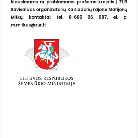
klausimams ar problemoms prašome kreiptis į ŽŪR
Savivaldos organizatorių Kaišiadorių rajone Marijoną
Mitkų, kontaktai: tel. 8-685 06 687, el. p.
m.mitkus@zur.lt