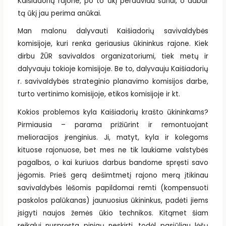
Kaišiadorių rajone, po to ūkį perdaviau sūnui, o dabar
tą ūkį jau perima anūkai.
Man malonu dalyvauti Kaišiadorių savivaldybės
komisijoje, kuri renka geriausius ūkininkus rajone. Kiek
dirbu ŽŪR savivaldos organizatoriumi, tiek metų ir
dalyvauju tokioje komisijoje. Be to, dalyvauju Kaišiadorių
r. savivaldybės strateginio planavimo komisijos darbe,
turto vertinimo komisijoje, etikos komisijoje ir kt.
Kokios problemos kyla Kaišiadorių krašto ūkininkams?
Pirmiausia – parama prižiūrint ir remontuojant
melioracijos įrenginius. Ji, matyt, kyla ir kolegoms
kituose rajonuose, bet mes ne tik laukiame valstybės
pagalbos, o kai kuriuos darbus bandome spręsti savo
jėgomis. Prieš gerą dešimtmetį rajono merą įtikinau
savivaldybės lėšomis papildomai remti (kompensuoti
paskolos palūkanas) jaunuosius ūkininkus, padėti jiems
įsigyti naujos žemės ūkio technikos. Kitąmet šiam
reikalui nuspręsta pinigų neskirti, todėl pasiūliau lėšų