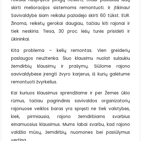
skirti melioracijos sistemoms remontuoti. Ir įtikinau!
Savivaldybė šiam reikalui pažadėjo skirti 60 tūkst. EUR.
Žinoma, reikėtų gerokai daugiau, tačiau kiti rajonai ir
tiek neskiria. Tiesa, 30 proc. lėšų turės prisidėti ir
ūkininkai.
Kita problema – kelių remontas. Vien greiderių
paslaugos neužtenka. Šiuo klausimu nuolat sulaukiu
žemdirbių klausimų ir prašymų. Siūlome rajono
savivaldybėse įrengti žvyro karjerus, iš kurių galėtume
remontuoti žvyrkelius.
Kai kuriuos klausimus sprendžiame ir per Žemės ūkio
rūmus, tačiau pagrindinis savivaldos organizatorių
rajonuose veiklos baras yra spręsti ne tiek valstybės,
kiek, pirmiausia, rajono žemdirbiams svarbius
einamuosius klausimus. Mums labai svarbu, kad rajono
valdžia mūsų, žemdirbių, nuomones bei pasiūlymus
vertina.