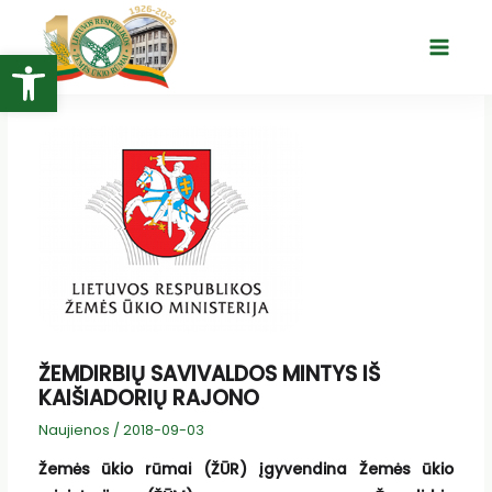
Pereiti
prie
Open toolbar
Main
turinio
Menu
ŽEMDIRBIŲ SAVIVALDOS MINTYS IŠ
KAIŠIADORIŲ RAJONO
Naujienos
/
2018-09-03
Žemės ūkio rūmai (ŽŪR) įgyvendina Žemės ūkio