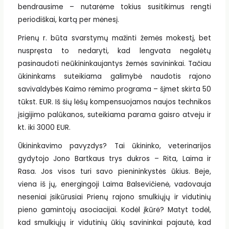
bendrausime – nutarėme tokius susitikimus rengti
periodiškai, kartą per mėnesį.
Prienų r. būta svarstymų mažinti žemės mokestį, bet
nuspręsta to nedaryti, kad lengvata negalėtų
pasinaudoti neūkininkaujantys žemės savininkai. Tačiau
ūkininkams suteikiama galimybė naudotis rajono
savivaldybės Kaimo rėmimo programa – šįmet skirta 50
tūkst. EUR. Iš šių lėšų kompensuojamos naujos technikos
įsigijimo palūkanos, suteikiama parama gaisro atveju ir
kt. iki 3000 EUR.
Ūkininkavimo pavyzdys? Tai ūkininko, veterinarijos
gydytojo Jono Bartkaus trys dukros – Rita, Laima ir
Rasa. Jos visos turi savo pienininkystės ūkius. Beje,
viena iš jų, energingoji Laima Balsevičienė, vadovauja
neseniai įsikūrusiai Prienų rajono smulkiųjų ir vidutinių
pieno gamintojų asociacijai. Kodėl įkūrė? Matyt todėl,
kad smulkiųjų ir vidutinių ūkių savininkai pajautė, kad