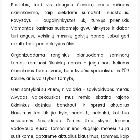
Pastebiu, kad vis daugiau ūkininkų imasi mišraus
ūkininkavimo, taip siekdami sumažinti nuostolius.
Pavyzdys – augalininkystės ūkį turėjęs prieniškis
Vidmantas Rasimas susidomėjo gyvulininkyste ir dabar
turi angusų veislinių mėsinių galvijų bandą. Labai geri
rezultatai ir perspektyvus ūkis.
Organizuodama renginius, planuodama seminarų
temas, remiuosi ūkininkų norais – jeigu nors keliems
ūkininkams tema svarbi, tai ir kviečiu specialistus iš ŽŪR
Kaune, ar iš valstybės tarnybų.
Geri santykiai su Prienų r. valdžia – savivaldybės meras
Alvydas Vaicekauskas mus remia, skatina rajono
ūkininkus dažniau bendrauti ir spręsti aktualius
klausimus kai tik jie kyla, nedelsti, nelaukti, kol tuo
susidomės žiniasklaida. Žemės ūkio skyriui laikinai
vadovauja Aušra Tamošiūnienė. Rugsėjo mėnesį su ja
susitikome, aptarėme aktualius klausimus, tarėmės, kaip