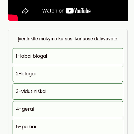
Įvertinkite mokymo kursus, kuriuose dalyvavote:
1-labai blogai
2-blogai
3-vidutiniškai
4-gerai
5-puikiai