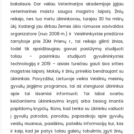
bakalaurė. Dar vėliau Veterinarijos akademijoje įgijau
veterinarinės maisto saugos magistro laipsnį. Žinių
reikėjo, nes tuo metu ūkininkavau, turėjau 30 ha mišrų
ūkį. Kadangi jau dirbau Žemės ūkio rūmuose savivaldos
organizatore (nuo 2008 m.) ir Veislininkystės priežiūros
tarnyboje prie ŽŪM Prienų r., tai reikėjo gilinti žinias,
todėl tik apsidžiaugiau gavusi pasiūlymą studijuoti
toliau – pasirinkau studijuoti gyvulininkystės
technologiją ir 2019 – aisiais turėčiau gauti šios srities
magistrės laipsnį. Mokslų ir žinių prireikia bendraujant su
ūkininkais. Pavyzdžiui, Lietuvoje veikia Veislinių mėsinių
gyvulių įsigijimo programos, tai aš stengiuosi ūkininkus
apie tai išsamiai informuoti. Tai labai svarbu
keičiantiems ūkininkavimo kryptį arba tiesiog imantis
papildomų krypčių. Būna, kad tenka su ūkininku važiuoti
į gyvulių parodas, parodau, papasakoju apie gyvulių
veislių niuansus, paaiškinu, pateikiu informaciją kur, kas
ir kaip, kad jie patys toliau galėtų tobulintis, įgyti žinių.