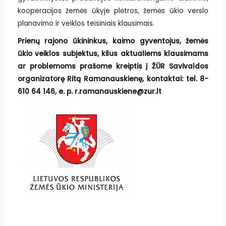
kooperacijos žemės ūkyje plėtros, žemės ūkio verslo
planavimo ir veiklos teisiniais klausimais.
Prienų rajono ūkininkus, kaimo gyventojus, žemės
ūkio veiklos subjektus, kilus aktualiems klausimams
ar problemoms prašome kreiptis į ŽŪR Savivaldos
organizatorę Ritą Ramanauskienę, kontaktai: tel. 8-
610 64 146, e. p. r.ramanauskiene@zur.lt