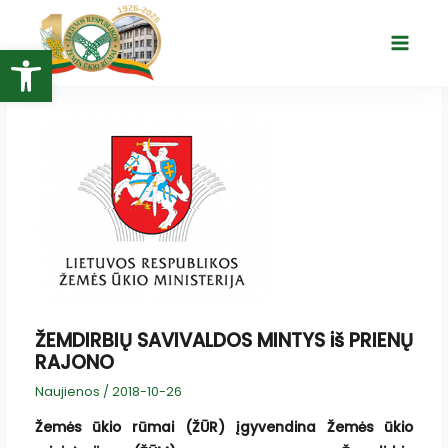
Pereiti
prie
Open toolbar
Main
turinio
Menu
ŽEMDIRBIŲ SAVIVALDOS MINTYS iš PRIENŲ
RAJONO
Naujienos
/
2018-10-26
Žemės ūkio rūmai (ŽŪR) įgyvendina Žemės ūkio