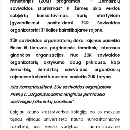
ministerijos (ŽŪM) programas – „Žemdirbių
savivaldos stiprinimas“ ir Žemės ūkio veiklos
subjektų konsultavimas, kurių efektyviam
įgyvendinimui pasitelkiami ŽŪR Savivaldos
organizatoriai 31 šalies kaimiškajame rajone.
ŽŪR savivaldos organizatorių dėka rajonus pasiekia
žinios iš Lietuvos pagrindinės žemdirbių interesus
ginančios organizacijos. Nuo ŽŪR savivaldos
organizatorių aktyvumo daug priklauso, kaip
žemdirbių, žemdirbių savivaldos organizacijų
rajonuose keliami klausimai pasiekia ŽŪR tarybą.
Rita Ramanauskienė, ŽŪR savivaldos organizatorė
Prienų r.: „Organizuodama renginius pirmiausia
atsižvelgiu į ūkininkų poreikius“.
Baigiau Kauno kraštotvarkos kolegiją, po to mokslus
tęsiau Vilniaus universiteto Kauno humanitariniame
fakultete, esu verslo vadybos ir administravimo