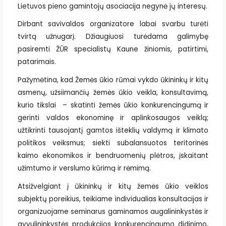
Lietuvos pieno gamintojų asociacija negynė jų interesų.
Dirbant savivaldos organizatore labai svarbu turėti
tvirtą užnugarį. Džiaugiuosi turėdama galimybę
pasiremti ŽŪR specialistų Kaune žiniomis, patirtimi,
patarimais.
Pažymėtina, kad Žemės ūkio rūmai vykdo ūkininkų ir kitų
asmenų, užsiimančių žemės ūkio veikla, konsultavimą,
kurio tikslai – skatinti žemės ūkio konkurencingumą ir
gerinti valdos ekonominę ir aplinkosaugos veiklą;
užtikrinti tausojantį gamtos išteklių valdymą ir klimato
politikos veiksmus; siekti subalansuotos teritorinės
kaimo ekonomikos ir bendruomenių plėtros, įskaitant
užimtumo ir verslumo kūrimą ir rėmimą.
Atsižvelgiant į ūkininkų ir kitų žemės ūkio veiklos
subjektų poreikius, teikiame individualias konsultacijas ir
organizuojame seminarus gaminamos augalininkystės ir
gyvulininkystės produkcijos konkurencingumo didinimo,