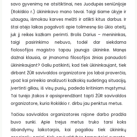
savo gyvenimą ne atsitiktinai, nes Juodupės seniūnijoje
(Rokiškio r.) ūkininkavo mano tėvai. Taigi šiame ūkyje ir
užaugau, išmokau karves melžti ir atlikti kitus darbus. Ir
štai atėjo laikas pagalvoti apie tolimesnę šio ūkio ateitį,
juk jį reikės kažkam perimti. Brolis Darius – menininkas,
taigi pasirinkimo nebuvo, todėl dar siekdama
fiolosofijos magistro tapau jaunąja ūkininke. Manęs
dažnai klausia, ar įmanoma filosofijos žinias panaudoti
ūkininkaujant? Galiu patikinti, kad tiek ūkininkaujant, tiek
dirbant ŽŪR savivaldos organizatore jos labai praverčia,
ypač kai prireikia analizuoti kažkokią sudėtingą situaciją,
įvertinti giliau, iš visų pusių, padeda kritiniam mąstymui.
Tai turėjo įtakos ir apsisprendžiant tapti ŽŪR savivaldos
organizatore, kuria Rokiškio r. dirbu jau penktus metus.
Tačiau savivaldos organizatorės rajone darbo pradžia
buvo sunki. Apie trejus metus truko tarsi koks
išbandymų laikotarpis, kai pagaliau tiek ūkininkų