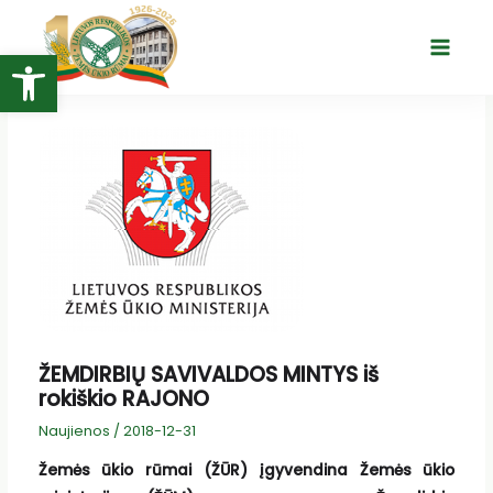
Pereiti
prie
Open toolbar
Main
turinio
Menu
ŽEMDIRBIŲ SAVIVALDOS MINTYS iš
rokiškio RAJONO
Naujienos
/
2018-12-31
Žemės ūkio rūmai (ŽŪR) įgyvendina Žemės ūkio