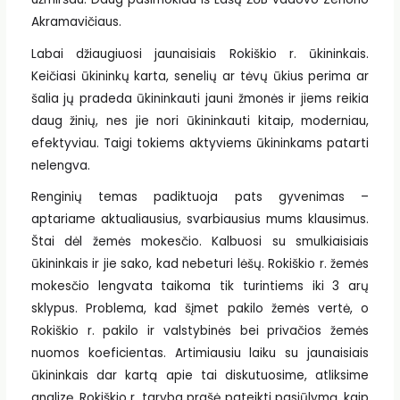
Akramavičiaus.
Labai džiaugiuosi jaunaisiais Rokiškio r. ūkininkais.
Keičiasi ūkininkų karta, senelių ar tėvų ūkius perima ar
šalia jų pradeda ūkininkauti jauni žmonės ir jiems reikia
daug žinių, nes jie nori ūkininkauti kitaip, moderniau,
efektyviau. Taigi tokiems aktyviems ūkininkams patarti
nelengva.
Renginių temas padiktuoja pats gyvenimas –
aptariame aktualiausius, svarbiausius mums klausimus.
Štai dėl žemės mokesčio. Kalbuosi su smulkiaisiais
ūkininkais ir jie sako, kad nebeturi lėšų. Rokiškio r. žemės
mokesčio lengvata taikoma tik turintiems iki 3 arų
sklypus. Problema, kad šįmet pakilo žemės vertė, o
Rokiškio r. pakilo ir valstybinės bei privačios žemės
nuomos koeficientas. Artimiausiu laiku su jaunaisiais
ūkininkais dar kartą apie tai diskutuosime, atliksime
analizę. Rokiškio r. taryba prašė pateikti pasiūlymą, kaip