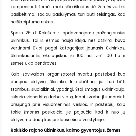
kompensuoti žemės mokesčio išlaidas dėl žemės vertės
pasikeitimo. Tačiau pasiūlymas turi būti teisingas, kad
neiškreiptume rinkos.
Spalio 26 d. Rokiškio r. apdovanojome pažangiausius
ūkininkus. Tai iš esmės nauja idėja, nes atskirai buvo
vertinami ūkiai pagal kategorijas: jaunasis ūkininkas,
ūkininkaujantis ekologiškai, iki 100 ha, virš 100 ha ir
žemės ūkio bendrovės.
Kaip savivaldos organizatorei svarbu pastebėti kuo
daugiau aktyvių ūkininkų. Ir nebūtinai jie turi būti
stambūs, šiuolaikiniai, ypatingi. Štai žmogus ūkininkauja,
sukuria vieną kitą darbo vietą, labai svarbu jį sudominti
prisijungti prie visuomeninės veiklos. Ir pastebiu, kaip
tokie žmonės pasikeičia, jie pajaučia, kad ir nuo jų
aktyvumo daug kas priklauso šioje valstybėje.
Rokiškio rajono ūkininkus, kaimo gyventojus, žemės