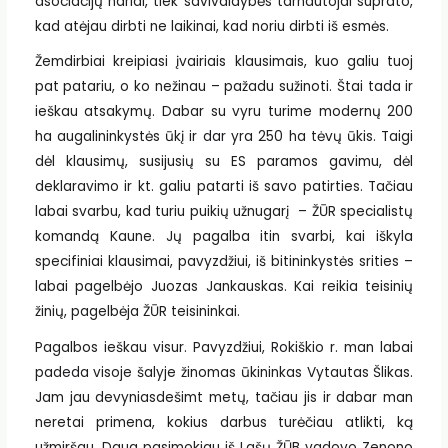
asociacijų nariai, tiek savivaldybės tarnautojai suprato,
kad atėjau dirbti ne laikinai, kad noriu dirbti iš esmės.
Žemdirbiai kreipiasi įvairiais klausimais, kuo galiu tuoj
pat patariu, o ko nežinau – pažadu sužinoti. Štai tada ir
ieškau atsakymų. Dabar su vyru turime modernų 200
ha augalininkystės ūkį ir dar yra 250 ha tėvų ūkis. Taigi
dėl klausimų, susijusių su ES paramos gavimu, dėl
deklaravimo ir kt. galiu patarti iš savo patirties. Tačiau
labai svarbu, kad turiu puikių užnugarį – ŽŪR specialistų
komandą Kaune. Jų pagalba itin svarbi, kai iškyla
specifiniai klausimai, pavyzdžiui, iš bitininkystės srities –
labai pagelbėjo Juozas Jankauskas. Kai reikia teisinių
žinių, pagelbėja ŽŪR teisininkai.
Pagalbos ieškau visur. Pavyzdžiui, Rokiškio r. man labai
padeda visoje šalyje žinomas ūkininkas Vytautas Šlikas.
Jam jau devyniasdešimt metų, tačiau jis ir dabar man
neretai primena, kokius darbus turėčiau atlikti, ką
užmiršau. Daug pasimokiau iš Lašų ŽŪB vadovo Zenono