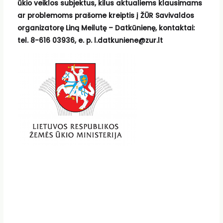
ūkio veiklos subjektus, kilus aktualiems klausimams
ar problemoms prašome kreiptis į ŽŪR Savivaldos
organizatorę Liną Meilutę – Datkūnienę, kontaktai:
tel. 8-616 03936, e. p. l.datkuniene@zur.lt