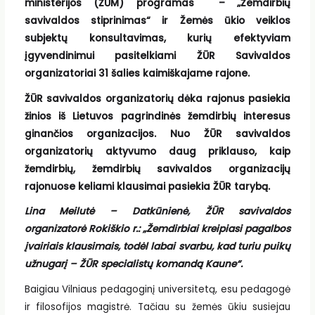
ministerijos (ŽŪM) programas – „Žemdirbių
savivaldos stiprinimas“ ir Žemės ūkio veiklos
subjektų konsultavimas, kurių efektyviam
įgyvendinimui pasitelkiami ŽŪR Savivaldos
organizatoriai 31 šalies kaimiškajame rajone.
ŽŪR savivaldos organizatorių dėka rajonus pasiekia
žinios iš Lietuvos pagrindinės žemdirbių interesus
ginančios organizacijos. Nuo ŽŪR savivaldos
organizatorių aktyvumo daug priklauso, kaip
žemdirbių, žemdirbių savivaldos organizacijų
rajonuose keliami klausimai pasiekia ŽŪR tarybą.
Lina Meilutė – Datkūnienė, ŽŪR savivaldos
organizatorė Rokiškio r.: „Žemdirbiai kreipiasi pagalbos
įvairiais klausimais, todėl labai svarbu, kad turiu puikų
užnugarį – ŽŪR specialistų komandą Kaune“.
Baigiau Vilniaus pedagoginį universitetą, esu pedagogė
ir filosofijos magistrė. Tačiau su žemės ūkiu susiejau