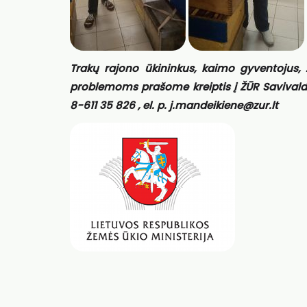
Trakų rajono ūkininkus, kaimo gyventojus, 
problemoms prašome kreiptis į ŽŪR Savivaldo
8-611 35 826 , el. p. j.mandeikiene@zur.lt