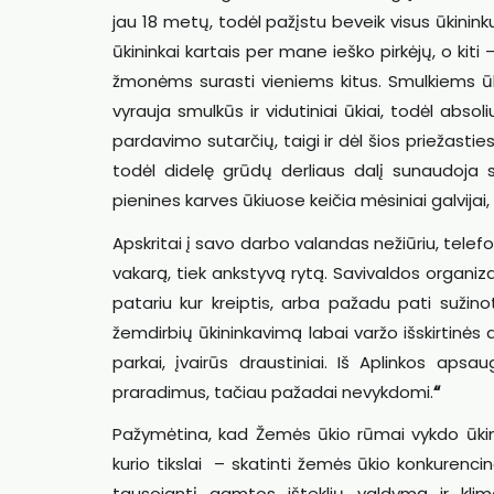
jau 18 metų, todėl pažįstu beveik visus ūkininkus
ūkininkai kartais per mane ieško pirkėjų, o kiti 
žmonėms surasti vieniems kitus. Smulkiems ūk
vyrauja smulkūs ir vidutiniai ūkiai, todėl abs
pardavimo sutarčių, taigi ir dėl šios priežastie
todėl didelę grūdų derliaus dalį sunaudoja
pienines karves ūkiuose keičia mėsiniai galvijai, d
Apskritai į savo darbo valandas nežiūriu, telefo
vakarą, tiek ankstyvą rytą. Savivaldos organizat
patariu kur kreiptis, arba pažadu pati sužin
žemdirbių ūkininkavimą labai varžo išskirtinės a
parkai, įvairūs draustiniai. Iš Aplinkos apsa
praradimus, tačiau pažadai nevykdomi.
“
Pažymėtina, kad Žemės ūkio rūmai vykdo ūkini
kurio tikslai – skatinti žemės ūkio konkurencin
tausojantį gamtos išteklių valdymą ir klim