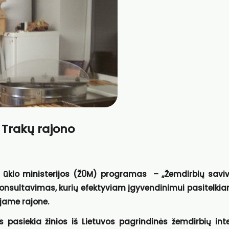
 Trakų rajono
 ūkio ministerijos (ŽŪM) programas – „Žemdirbių savi
 konsultavimas, kurių efektyviam įgyvendinimui pasitelkia
ajame rajone.
 pasiekia žinios iš Lietuvos pagrindinės žemdirbių int