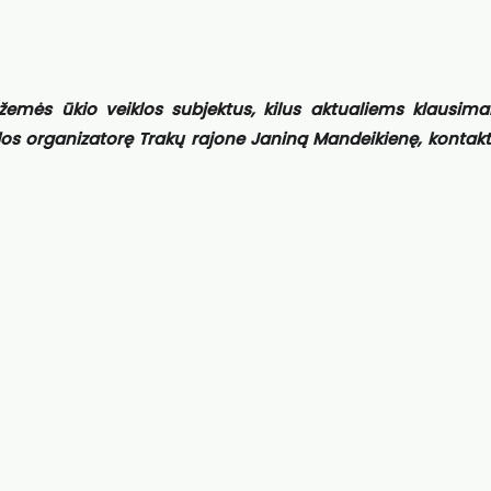
žemės ūkio veiklos subjektus, kilus aktualiems klausim
s organizatorę Trakų rajone Janiną Mandeikienę, kontaktai