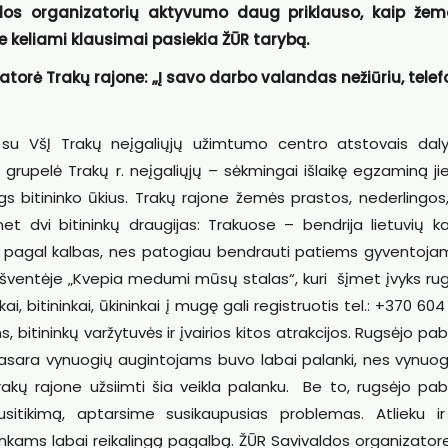
dos organizatorių aktyvumo daug priklauso, kaip žemd
 keliami klausimai pasiekia ŽŪR tarybą.
torė Trakų rajone: „Į savo darbo valandas nežiūriu, tele
i su VšĮ Trakų neįgaliųjų užimtumo centro atstovais dal
kė grupelė Trakų r. neįgaliųjų – sėkmingai išlaikę egzaminą ji
eigs bitininko ūkius. Trakų rajone žemės prastos, nederlingos
net dvi bitininkų draugijas: Trakuose – bendrija lietuvių k
stė pagal kalbas, nes patogiau bendrauti patiems gyventojam
ų šventėje „Kvepia medumi mūsų stalas“, kuri šįmet įvyks ru
kai, bitininkai, ūkininkai į mugę gali registruotis tel.: +370 604
bitininkų varžytuvės ir įvairios kitos atrakcijos. Rugsėjo pa
asara vynuogių augintojams buvo labai palanki, nes vynuogė
rakų rajone užsiimti šia veikla palanku. Be to, rugsėjo pab
susitikimą, aptarsime susikaupusias problemas. Atlieku i
inkams labai reikalingą pagalbą. ŽŪR Savivaldos organizator