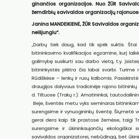
ginančios organizacijos. Nuo ŽŪR Savival
žemdirbių savivaldos organizacijų rajonuose
Janina MANDEIKIENĖ, ŽŪR Savivaldos organiza
neišjungiu“.
„Darbų tiek daug, kad tik spėk suktis. Šta
bitininkavimo kvalifikacijos egzamine, kurį lai
galimybę susikurti sau darbo vietą, t.y. įsist
bitininkystės plėtra čia labai svarbi. Turime 
Rūdiškėse – lenkų ir rusų kalbomis. Pasiskir
draugijos dalyvaus tradicinėje rajono bitinink
d. Tiltuose (Trakų r.). Amatininkai, tautodailinin
Beje, šventės metu vyks seminaras bitininkams, 
surengsime ir vynuogininkų šventę. Šiųmetė v
gerai dera kaip tik prastose žemėse, taigi T
surengsime ir ūkininkaujančių ekologiškai 
savivaldos organizatorei, nebūdingą, bet ūkin