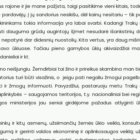
 rajone ir jie mane pažįsta, taigi pasitikime vieni kitais, todė
– pardavėjų. Į jų sandorius nesikišu, dėl kainų nesitariu – tik
ininkams tokia informacija yra labai svarbi. Kadangi Trakų 
oliuti dauguma grūdų augintojų šįmet nesudarė išankstinių d
s nepatyrė dar didesnių nuostolių. Kita vertus, yra daug mišri
 savo ūkiuose. Tačiau pieno gamybos ūkių akivaizdžiai ma
anieliai ir kt.
no neišjungiu. Žemdirbiai tai žino ir prireikus skambina man ti
orius turi būti visažinis, o jeigu pati negaliu žmogui pagelbė
oti ir žmogų informuoti. Pavyzdžiui, pastaruoju metu Trakų 
plinkybės – saugojamos teritorijos, t.y. nacionaliniai bei regi
ugos ministerijos jau seniai girdėjome pažadus atlyginti ū
nkų ir kitų asmenų, užsiimančių žemės ūkio veikla, konsult
gumą ir gerinti valdos ekonominę ir aplinkosaugos veiklą; užt
ato politikos veiksmus; siekti subalansuotos teritorinės