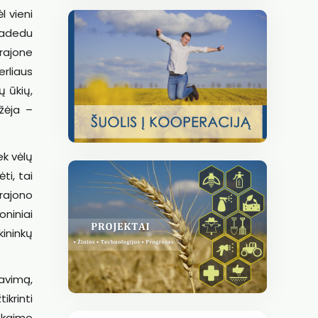
l vieni
 padedu
rajone
erliaus
ų ūkių,
žėja –
ek vėlų
ti, tai
rajono
oniniai
kininkų
avimą,
ikrinti
 kaimo