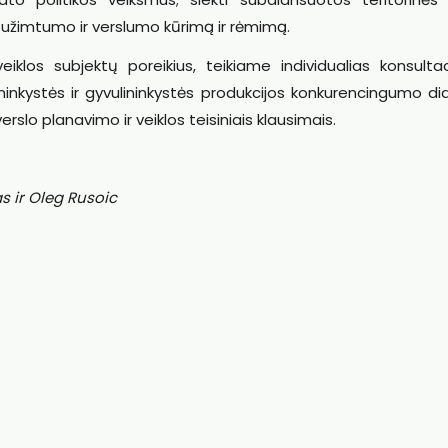
 užimtumo ir verslumo kūrimą ir rėmimą.
eiklos subjektų poreikius, teikiame individualias konsultac
kystės ir gyvulininkystės produkcijos konkurencingumo did
slo planavimo ir veiklos teisiniais klausimais.
 ir Oleg Rusoic