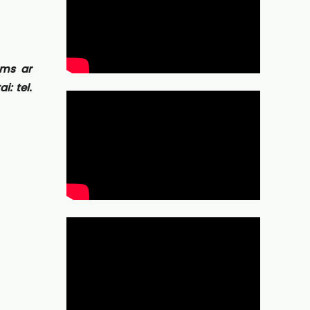
ams ar
: tel.