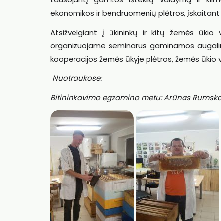
ekonomikos ir bendruomenių plėtros, įskaitant
Atsižvelgiant į ūkininkų ir kitų žemės ūkio v
organizuojame seminarus gaminamos augalinin
kooperacijos žemės ūkyje plėtros, žemės ūkio ver
Nuotraukose:
Bitininkavimo egzamino metu: Arūnas Rumskas