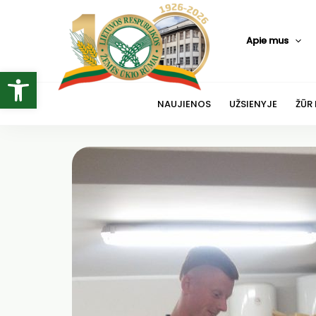
Pereiti
prie
Apie mus
turinio
Open toolbar
NAUJIENOS
UŽSIENYJE
ŽŪR