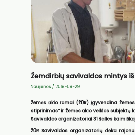
Žemdirbių savivaldos mintys iš
Naujienos
/
2018-08-29
Žemės ūkio rūmai (ŽŪR) įgyvendina Žemės
stiprinimas“ ir Žemės ūkio veiklos subjektų
Savivaldos organizatoriai 31 šalies kaimišk
ŽŪR Savivaldos organizatorių dėka rajonus