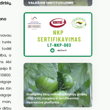
irbių,
fono
yvavau
e turės
, todėl
alba, o
s. Abi
gsėjo 8
 10800.
baigoje
s itin
aigoje
r man,
e dirbu