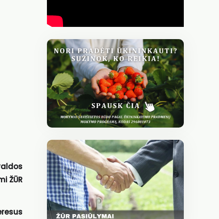
valdos
mi ŽŪR
eresus