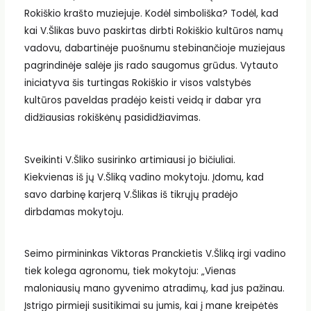
Rokiškio krašto muziejuje. Kodėl simboliška? Todėl, kad
kai V.Šlikas buvo paskirtas dirbti Rokiškio kultūros namų
vadovu, dabartinėje puošnumu stebinančioje muziejaus
pagrindinėje salėje jis rado saugomus grūdus. Vytauto
iniciatyva šis turtingas Rokiškio ir visos valstybės
kultūros paveldas pradėjo keisti veidą ir dabar yra
didžiausias rokiškėnų pasididžiavimas.
Sveikinti V.Šliko susirinko artimiausi jo bičiuliai.
Kiekvienas iš jų V.Šliką vadino mokytoju. Įdomu, kad
savo darbinę karjerą V.Šlikas iš tikrųjų pradėjo
dirbdamas mokytoju.
Seimo pirmininkas Viktoras Pranckietis V.Šliką irgi vadino
tiek kolega agronomu, tiek mokytoju: „Vienas
maloniausių mano gyvenimo atradimų, kad jus pažinau.
Įstrigo pirmieji susitikimai su jumis, kai į mane kreipėtės