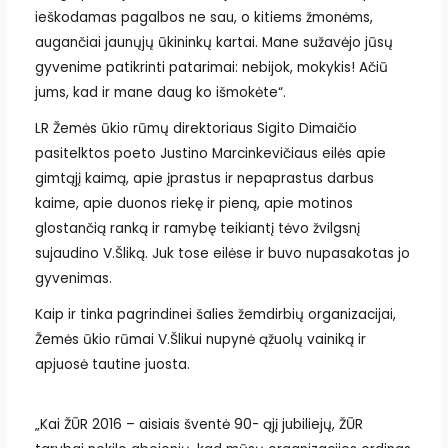
ieškodamas pagalbos ne sau, o kitiems žmonėms,
augančiai jaunųjų ūkininkų kartai. Mane sužavėjo jūsų
gyvenime patikrinti patarimai: nebijok, mokykis! Ačiū
jums, kad ir mane daug ko išmokėte“.
LR Žemės ūkio rūmų direktoriaus Sigito Dimaičio
pasitelktos poeto Justino Marcinkevičiaus eilės apie
gimtąjį kaimą, apie įprastus ir nepaprastus darbus
kaime, apie duonos riekę ir pieną, apie motinos
glostančią ranką ir ramybę teikiantį tėvo žvilgsnį
sujaudino V.Šliką. Juk tose eilėse ir buvo nupasakotas jo
gyvenimas.
Kaip ir tinka pagrindinei šalies žemdirbių organizacijai,
Žemės ūkio rūmai V.Šlikui nupynė ąžuolų vainiką ir
apjuosė tautine juosta.
„Kai ŽŪR 2016 – aisiais šventė 90- ąjį jubiliejų, ŽŪR