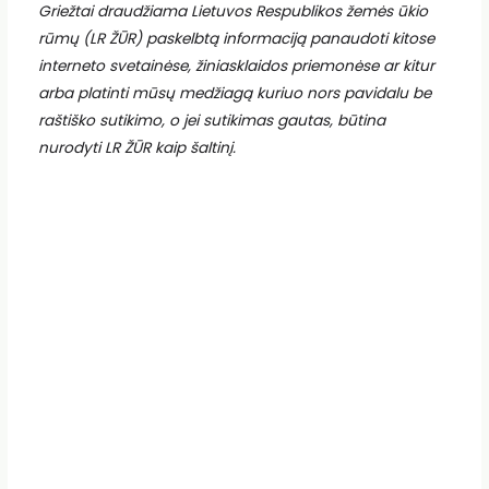
Griežtai draudžiama Lietuvos Respublikos žemės ūkio
rūmų (LR ŽŪR) paskelbtą informaciją panaudoti kitose
interneto svetainėse, žiniasklaidos priemonėse ar kitur
arba platinti mūsų medžiagą kuriuo nors pavidalu be
raštiško sutikimo, o jei sutikimas gautas, būtina
nurodyti LR ŽŪR kaip šaltinį.