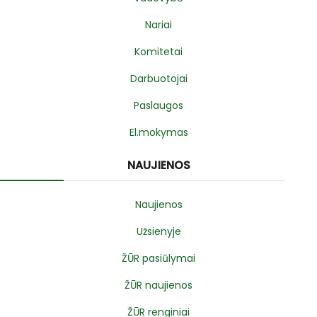
Nariai
Komitetai
Darbuotojai
Paslaugos
El.mokymas
NAUJIENOS
Naujienos
Užsienyje
ŽŪR pasiūlymai
ŽŪR naujienos
ŽŪR renginiai