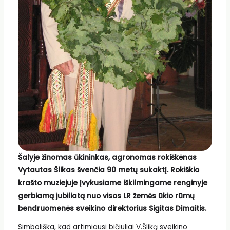
Šalyje žinomas ūkininkas, agronomas rokiškėnas
Vytautas Šlikas švenčia 90 metų sukaktį. Rokiškio
krašto muziejuje įvykusiame iškilmingame renginyje
gerbiamą jubiliatą nuo visos LR žemės ūkio rūmų
bendruomenės sveikino direktorius Sigitas Dimaitis.
Simboliška, kad artimiausi bičiuliai V.Šliką sveikino