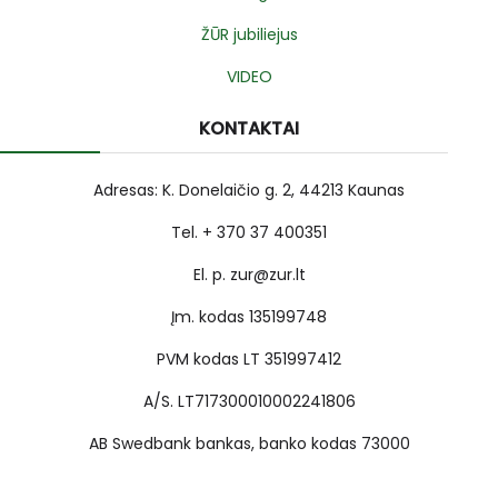
ŽŪR jubiliejus
VIDEO
KONTAKTAI
Adresas: K. Donelaičio g. 2, 44213 Kaunas
Tel. + 370 37 400351
El. p. zur@zur.lt
Įm. kodas 135199748
PVM kodas LT 351997412
A/S. LT717300010002241806
AB Swedbank bankas, banko kodas 73000