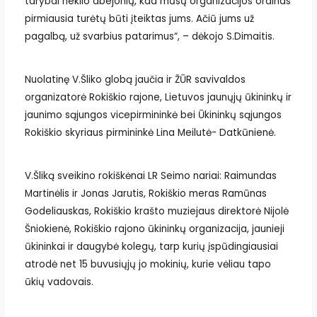
tarybai nekilo abejonių, kad mūsų organizacijos ordinas
pirmiausia turėtų būti įteiktas jums. Ačiū jums už
pagalbą, už svarbius patarimus“, – dėkojo S.Dimaitis.
Nuolatinę V.Šliko globą jaučia ir ŽŪR savivaldos
organizatorė Rokiškio rajone, Lietuvos jaunųjų ūkininkų ir
jaunimo sąjungos vicepirmininkė bei Ūkininkų sąjungos
Rokiškio skyriaus pirmininkė Lina Meilutė- Datkūnienė.
V.Šliką sveikino rokiškėnai LR Seimo nariai: Raimundas
Martinėlis ir Jonas Jarutis, Rokiškio meras Ramūnas
Godeliauskas, Rokiškio krašto muziejaus direktorė Nijolė
Šniokienė, Rokiškio rajono ūkininkų organizacija, jaunieji
ūkininkai ir daugybė kolegų, tarp kurių įspūdingiausiai
atrodė net 15 buvusiųjų jo mokinių, kurie vėliau tapo
ūkių vadovais.