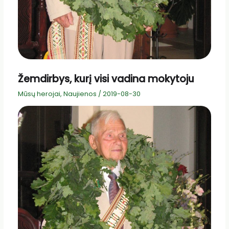
Žemdirbys, kurį visi vadina mokytoju
Mūsų herojai
,
Naujienos
/
2019-08-30