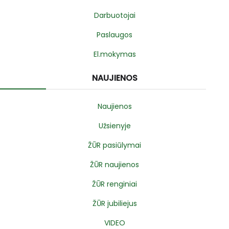
Darbuotojai
Paslaugos
El.mokymas
NAUJIENOS
Naujienos
Užsienyje
ŽŪR pasiūlymai
ŽŪR naujienos
ŽŪR renginiai
ŽŪR jubiliejus
VIDEO