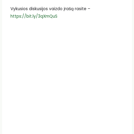
Vykusios diskusijos vaizdo įrašą rasite –
https://bit.ly/3qXmQuS