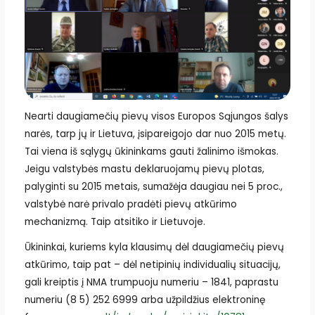
Nearti daugiamečių pievų visos Europos Sąjungos šalys
narės, tarp jų ir Lietuva, įsipareigojo dar nuo 2015 metų.
Tai viena iš sąlygų ūkininkams gauti žalinimo išmokas.
Jeigu valstybės mastu deklaruojamų pievų plotas,
palyginti su 2015 metais, sumažėja daugiau nei 5 proc.,
valstybė narė privalo pradėti pievų atkūrimo
mechanizmą. Taip atsitiko ir Lietuvoje.
Ūkininkai, kuriems kyla klausimų dėl daugiamečių pievų
atkūrimo, taip pat – dėl netipinių individualių situacijų,
gali kreiptis į NMA trumpuoju numeriu – 1841, paprastu
numeriu (8 5) 252 6999 arba užpildžius elektroninę