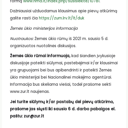
formą
www.nma.lt/index.php/susisiekite/10781
.
Dažniausiai užduodamus klausimus apie pievų atkūrimą
galite rasti čia
https://zum.lrv.lt/lt/duk
Žemės ūkio ministerijos informacija
Nuotraukos:
Žemės ūkio rūmų iš 2021 m. sausio 5 d.
organizuotos nuotolinės diskusijos.
Žemės ūkio rūmai informuoja,
kad šiandien įvykusioje
diskusijoje pateikti siūlymai, pastebėjimai ir/ar klausimai
yra grupuojami bei bus apibendrinti ir pateikti Žemės
ūkio ministerijai bei Nacionalinei mokėjimo agentūrai.
Informacija bus skeliama viešai, todėl prašome sekti
www.zur.lt naujienas.
Jei turite siūlymų ir/ar pastabų dėl pievų atkūrimo,
prašome jas siųsti iki sausio 6 d. darbo pabaigos el.
paštu: zur@zur.lt