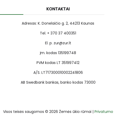
KONTAKTAI
Adresas: K. Donelaičio g. 2, 44213 Kaunas
Tel. + 370 37 400351
El. p. zur@zur.lt
Įm. kodas 135199748
PVM kodas LT 351997412
A/S. LT717300010002241806
AB Swedbank bankas, banko kodas 73000
Visos teisės saugomos © 2026 Žemės ūkio rūmai |
Privatumo