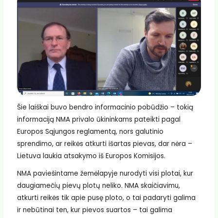
Šie laiškai buvo bendro informacinio pobūdžio – tokią
informaciją NMA privalo ūkininkams pateikti pagal
Europos Sąjungos reglamentą, nors galutinio
sprendimo, ar reikės atkurti išartas pievas, dar nėra –
Lietuva laukia atsakymo iš Europos Komisijos.
NMA paviešintame žemėlapyje nurodyti visi plotai, kur
daugiamečių pievų plotų neliko. NMA skaičiavimu,
atkurti reikės tik apie pusę ploto, o tai padaryti galima
ir nebūtinai ten, kur pievos suartos – tai galima