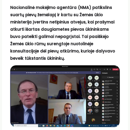
Nacionalinė mokėjimo agentūra (NMA) patikslins
suartų pievų žemėlapį ir kartu su Žemės ūkio
ministerija įvertins netipinius atvejus, kai prašymai
atkurti išartas daugiametes pievas ūkininkams
buvo pateikti galimai nepagrįstai. Tai paaiškėjo
Žemės ūkio rūmų surengtoje nuotolinėje
konsultacijoje dėl pievų atkūrimo, kurioje dalyvavo
beveik tūkstantis ūkininkų.