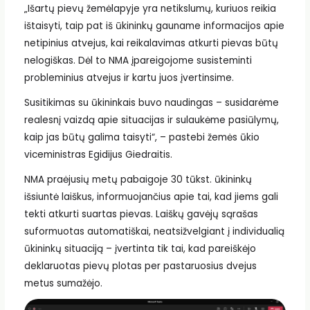
„Išartų pievų žemėlapyje yra netikslumų, kuriuos reikia
ištaisyti, taip pat iš ūkininkų gauname informacijos apie
netipinius atvejus, kai reikalavimas atkurti pievas būtų
nelogiškas. Dėl to NMA įpareigojome susisteminti
probleminius atvejus ir kartu juos įvertinsime.
Susitikimas su ūkininkais buvo naudingas – susidarėme
realesnį vaizdą apie situacijas ir sulaukėme pasiūlymų,
kaip jas būtų galima taisyti“, – pastebi žemės ūkio
viceministras Egidijus Giedraitis.
NMA praėjusių metų pabaigoje 30 tūkst. ūkininkų
išsiuntė laiškus, informuojančius apie tai, kad jiems gali
tekti atkurti suartas pievas. Laiškų gavėjų sąrašas
suformuotas automatiškai, neatsižvelgiant į individualią
ūkininkų situaciją – įvertinta tik tai, kad pareiškėjo
deklaruotas pievų plotas per pastaruosius dvejus
metus sumažėjo.