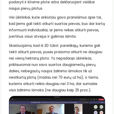
padaryti ir kitame plote arba deklaruojant visiškai
naujus pievų plotus.
Visi ūkininkai, kurie anksčiau gavo pranešimus apie tai,
kad jiems gali tekti atkurti suartas pievas, bus dar kartą
informuoti individualiai, ar jiems reikės atkurti pievas,
įvertinus visus atvejus ir galimas išimtis.
Skaičiuojama, kad iš 30 tūkst. pareiškėjų, kuriems gali
tekti atkurti pievas, pusės prašoma atkurti ne daugiau
nei vieną hektarą ploto. To nepadaręs ūkininkas,
priklausomai nuo savo suartos daugiamečių pievų
dalies, nebegautų naujos žalinimo išmokos tik už
neatkurtą plotą (mažiau nei 70 eurų už ha), o tiems,
kuriems atkurti reikia daugiau nei 3 ha, dar sumažės
visa žalinimo išmoka (ne daugiau kaip 25 proc.).