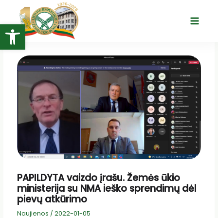
Pereiti
prie
Open toolbar
Main
turinio
Menu
PAPILDYTA vaizdo įrašu. Žemės ūkio
ministerija su NMA ieško sprendimų dėl
pievų atkūrimo
Naujienos
/
2022-01-05