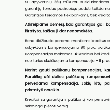
Su apyvartinių lėšų trūkumu susiduriantiem
garantijų fondas pasiruošęs padėti teikdamas g
Garantijos teikiamos tiek bankams, tiek kredito
Atkreipiame dėmesį, kad garantijos gali būt
išrašyta, tačiau ji dar neapmokėta.
Bene didžiausia parama imantiems kreditus su
subjektams kompensuojama 80 proc. palūkanų u
Kompensacijos mokamos už kreditus bei kredi
nuo kurios skaičiuojama kompensacija – 6 proc
Norint gauti palūkanų kompensacijas, k
a
Paraišką dėl dalies palūkanų kompensavimo
pervedama kompensacija. J
okių kitų p
pristatyti nereikia.
Kreditai su garantija ir palūkanų kompensavim
sėkmingai plėtoti verslą.