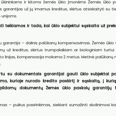
s ūkininkams ir kitoms žemės ūkio įmonėms Žemės ūkio p
arantijas už jų imamus kreditus, skirtus atsiskaityti su tie
 unijoms.
i teikiamos ir tada, kai ūkio subjektui sąskaita už prek
 garantija – dalinis palūkanų kompensavimas. Žemės ūkio v
ž kreditus, skirtus trumpalaikiam ar biologiniam turtui įs
to linijas, kompensacija mokama 2 metus. Metinė palūkanų 
.
rtu su dokumentais garantijai gauti ūkio subjektai pa
, kurioje nurodo kredito paskirtį ir sąskaitą, į kuri
apildomų dokumentų Žemės ūkio paskolų garantijų f
as – puikus pasirinkimas, siekiant sumažinti skolinimosi ka