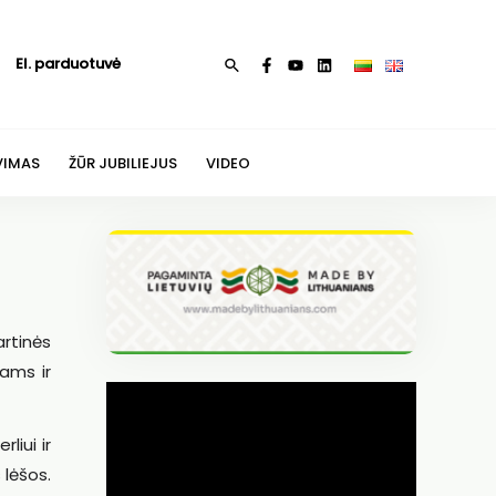
El. parduotuvė
Paieška
VIMAS
ŽŪR JUBILIEJUS
VIDEO
rtinės
iams ir
liui ir
 lėšos.