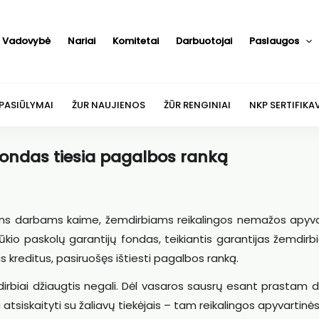
Vadovybė
Nariai
Komitetai
Darbuotojai
Paslaugos
 PASIŪLYMAI
ŽUR NAUJIENOS
ŽŪR RENGINIAI
NKP SERTIFIKA
fondas tiesia pagalbos ranką
ens darbams kaime, žemdirbiams reikalingos nemažos apyva
kio paskolų garantijų fondas, teikiantis garantijas žemdirb
s kreditus, pasiruošęs ištiesti pagalbos ranką.
mdirbiai džiaugtis negali. Dėl vasaros sausrų esant prastam der
iskaityti su žaliavų tiekėjais – tam reikalingos apyvartinės