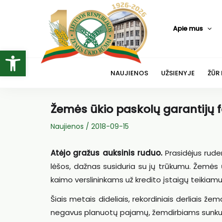
Pereiti
prie
Apie mus
turinio
Open toolbar
NAUJIENOS
UŽSIENYJE
ŽŪR
Žemės ūkio paskolų garantijų 
Naujienos
/
2018-09-15
Atėjo gražus auksinis ruduo.
Prasidėjus rud
lėšos, dažnas susiduria su jų trūkumu. Žemės ū
kaimo verslininkams už kredito įstaigų teikiamu
Šiais metais dideliais, rekordiniais derliais že
negavus planuotų pajamų, žemdirbiams sunku ats