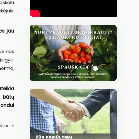
askolų
kėjais.
es jau
eiklos
igyti.
norma,
teikia
ą būtų
ondui
štus ir