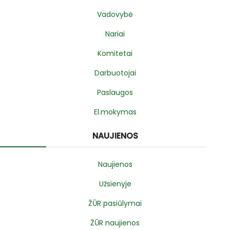
Vadovybė
Nariai
Komitetai
Darbuotojai
Paslaugos
El.mokymas
NAUJIENOS
Naujienos
Užsienyje
ŽŪR pasiūlymai
ŽŪR naujienos