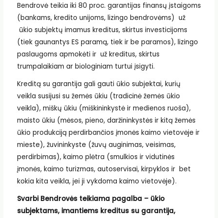
Bendrovė teikia iki 80 proc. garantijas finansų įstaigoms
(bankams, kredito unijoms, lizingo bendrovėms) už
ūkio subjektų imamus kreditus, skirtus investicijoms
(tiek gaunantys ES paramą, tiek ir be paramos), lizingo
paslaugoms apmokėti ir už kreditus, skirtus
trumpalaikiam ar biologiniam turtui įsigyti.
Kreditą su garantija gali gauti ūkio subjektai, kurių
veikla susijusi su žemės ūkiu (tradicinė žemės ūkio
veikla), miškų ūkiu (miškininkystė ir medienos ruoša),
maisto ūkiu (mėsos, pieno, daržininkystės ir kitą žemės
ūkio produkciją perdirbančios įmonės kaimo vietovėje ir
mieste), žuvininkyste (žuvų auginimas, veisimas,
perdirbimas), kaimo plėtra (smulkios ir vidutinės
įmonės, kaimo turizmas, autoservisai, kirpyklos ir bet
kokia kita veikla, jei ji vykdoma kaimo vietovėje).
Svarbi Bendrovės teikiama pagalba – ūkio
subjektams, imantiems kreditus su garantija,