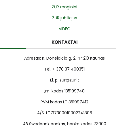
ŽŪR renginiai
ŽŪR jubiliejus
VIDEO
KONTAKTAI
Adresas: K. Donelaičio g. 2, 44213 Kaunas
Tel. + 370 37 400351
El. p. zur@zur.lt
Įm. kodas 135199748
PVM kodas LT 351997412
A/S. LT717300010002241806
AB Swedbank bankas, banko kodas 73000