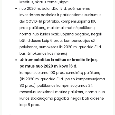
kreditus, skirtus žemei įsigyti.
nuo 2020 m. balandžio 17 d. paėmusiems
investicines paskolas ir patiriantiems sunkumus
dėl COVID-19 protrūkio, kompensuojama 100
proc. palūkanų, maksimali metinė palūkanų
norma, nuo kurios skaičiuojama pagalba, negali
būti didesnė kaip 6 proc., kompensacijos už
palūkanas, sumokėtas iki 2020 m. gruodžio 31 d.,
bus išmokamos kas mėnesį.
už trumpalaikius kreditus ar kredito linijas,
paimtus nuo 2020 m. kovo 16 d.
kompensuojama 100 proc. sumokėtų palūkanų
(iki 2020 m. gruodžio 31 d., po to kompensuojama
80 proc.), palūkanos kompensuojamos 24
mėnesius. Maksimali metinė palūkanų norma, nuo
kurios skaičiuojama pagalba, negali būti didesnė
kaip 8 proc.