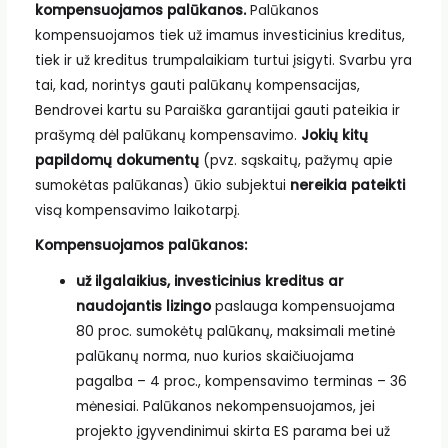
kompensuojamos palūkanos.
Palūkanos
kompensuojamos tiek už imamus investicinius kreditus,
tiek ir už kreditus trumpalaikiam turtui įsigyti. Svarbu yra
tai, kad, norintys gauti palūkanų kompensacijas,
Bendrovei kartu su Paraiška garantijai gauti pateikia ir
prašymą dėl palūkanų kompensavimo.
Jokių kitų
papildomų dokumentų
(pvz. sąskaitų, pažymų apie
sumokėtas palūkanas) ūkio subjektui
nereikia pateikti
visą kompensavimo laikotarpį.
Kompensuojamos palūkanos:
už ilgalaikius, investicinius kreditus ar
naudojantis lizingo
paslauga kompensuojama
80 proc. sumokėtų palūkanų, maksimali metinė
palūkanų norma, nuo kurios skaičiuojama
pagalba – 4 proc., kompensavimo terminas – 36
mėnesiai. Palūkanos nekompensuojamos, jei
projekto įgyvendinimui skirta ES parama bei už