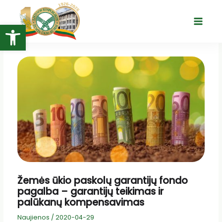
Pereiti
prie
Open toolbar
Main
turinio
Menu
Žemės ūkio paskolų garantijų fondo
pagalba – garantijų teikimas ir
palūkanų kompensavimas
Naujienos
/
2020-04-29