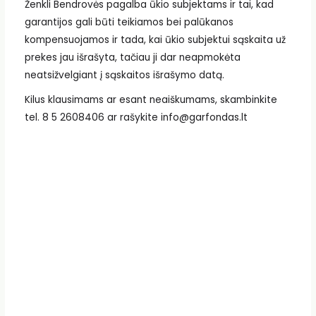
Ženkli Bendrovės pagalba ūkio subjektams ir tai, kad
garantijos gali būti teikiamos bei palūkanos
kompensuojamos ir tada, kai ūkio subjektui sąskaita už
prekes jau išrašyta, tačiau ji dar neapmokėta
neatsižvelgiant į sąskaitos išrašymo datą.
Kilus klausimams ar esant neaiškumams, skambinkite
tel. 8 5 2608406 ar rašykite info@garfondas.lt