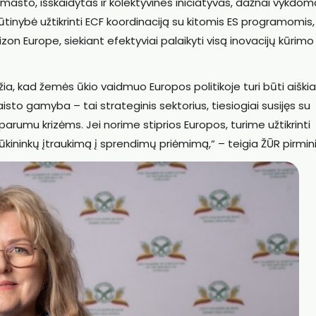
 masto, išskaidytas ir kolektyvines iniciatyvas, dažnai vykdo
tinybė užtikrinti ECF koordinaciją su kitomis ES programomis,
izon Europe, siekiant efektyviai palaikyti visą inovacijų kūrimo 
a, kad žemės ūkio vaidmuo Europos politikoje turi būti aiškia
isto gamyba – tai strateginis sektorius, tiesiogiai susijęs su
rumu krizėms. Jei norime stiprios Europos, turime užtikrinti
 ūkininkų įtraukimą į sprendimų priėmimą,“ – teigia ŽŪR pirmin