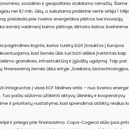
onominio, socialinio ir geopolitinio stabilumo ramsčių. Šiame
iau nei 9,1 mln. ūkių, o sukuriama pridėtinė vertė viršija 1 trili
ą, prisideda prie tvarios energetikos plėtros bei inovacijų
eka esminį vaidmenį kaimo plėtroje, klimato kaitos švelninime 
grindines kryptis, kurios turėtų būti įtrauktos į Europos
entuojama, kad žemės ūkis turi būti aiškiai įtvirtintas kaip
į tiekimo grandines, infrastruktūrą ir įgūdžių ugdymą. Taip pat
 finansavimą žemės ūkiui srityje „Sveikata, biotechnologijos,
integruotas į visas ECF tikslines sritis – nuo švarios energet
 Tuo pačiu siūloma užtikrinti aktyvų ūkininkų ir kooperatyvų
e ir prioritetų nustatyme, kad sprendimai atitiktų realius 
jai ir prieiga prie finansavimo. Copa-Cogeca siūlo juos prita