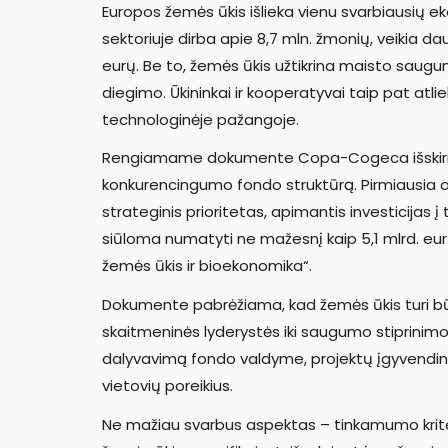
Europos žemės ūkis išlieka vienu svarbiausių ek
sektoriuje dirba apie 8,7 mln. žmonių, veikia daug
eurų. Be to, žemės ūkis užtikrina maisto saugum
diegimo. Ūkininkai ir kooperatyvai taip pat atli
technologinėje pažangoje.
Rengiamame dokumente Copa-Cogeca išskiria pa
konkurencingumo fondo struktūrą. Pirmiausia akc
strateginis prioritetas, apimantis investicijas 
siūloma numatyti ne mažesnį kaip 5,1 mlrd. eurų
žemės ūkis ir bioekonomika“.
Dokumente pabrėžiama, kad žemės ūkis turi būti 
skaitmeninės lyderystės iki saugumo stiprinimo.
dalyvavimą fondo valdyme, projektų įgyvendinim
vietovių poreikius.
Ne mažiau svarbus aspektas – tinkamumo kriteri