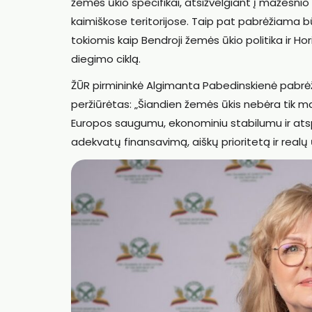
žemės ūkio specifikai, atsižvelgiant į mažesnio
kaimiškose teritorijose. Taip pat pabrėžiama bū
tokiomis kaip Bendroji žemės ūkio politika ir Hor
diegimo ciklą.
ŽŪR pirmininkė
Algimanta
Pabedinskienė pabrėži
peržiūrėtas: „Šiandien žemės ūkis nebėra tik ma
Europos saugumu, ekonominiu stabilumu ir atspa
adekvatų finansavimą, aiškų prioritetą ir realų