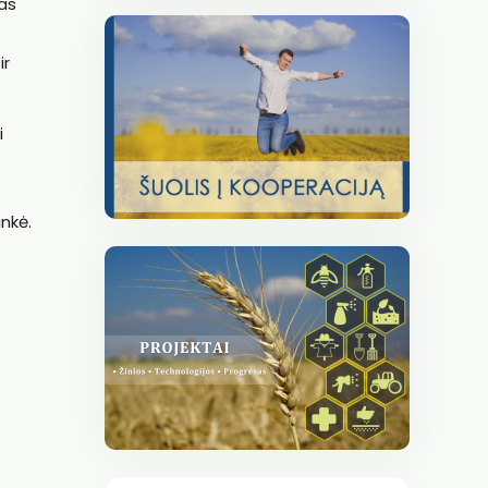
mas
ir
i
inkė.