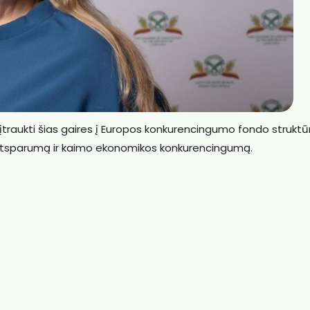
raukti šias gaires į Europos konkurencingumo fondo struktū
 atsparumą ir kaimo ekonomikos konkurencingumą.