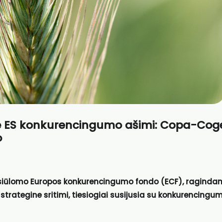
ine ES konkurencingumo ašimi: Copa-Co
o
l siūlomo Europos konkurencingumo fondo (ECF), ragind
 strategine sritimi, tiesiogiai susijusia su konkurencingum