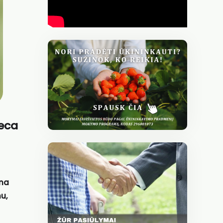
geca
ama
u,