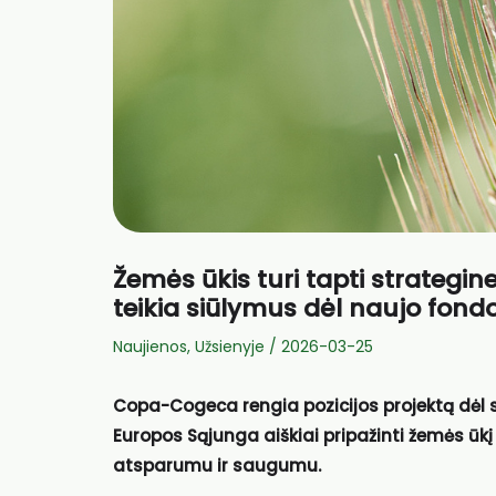
Žemės ūkis turi tapti strateg
teikia siūlymus dėl naujo fond
Naujienos
,
Užsienyje
/
2026-03-25
Copa-Cogeca rengia pozicijos projektą dė
Europos Sąjunga aiškiai pripažinti žemės ūkį
atsparumu ir saugumu.