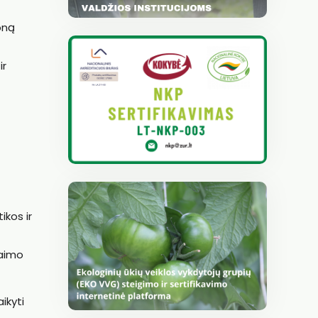
joną
ir
ikos ir
kaimo
ikyti