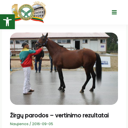
Pereiti
prie
Open toolbar
Main
turinio
Menu
Žirgų parodos – vertinimo rezultatai
Naujienos
/
2016-09-05