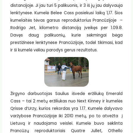
distancijoje. Ji jau turi 5 palikuonis, ir 3 iš jų jau dalyvauja
lenktynėse. Kumelė Belee Cass pasiekusi laiką 1,17. Šios
kumelaitės tėvas garsus reproduktorius Prancūzijoje –
Rodrigo Jet, kilometro distanciją įveikęs per 1.09.8.
Davęs daug palikuonių, kurie sėkmingai bėga
prestižinėse lenktynėse Prancūzijoje, todėl tikimasi, kad
ir ši kumelė vėliau parodys gerus rezultatus.
Žirgyno darbuotojas Saulius išvedė eržiliuką Emerald
Cass – tai 2 metų eržiliukas nuo Next Kinney ir kumelės
Qrisse d‘Urzy, kurios rekordas yra 1.17. Kumelė dalyvavo
varžybose Prancūzijoje iki 2010 metų, po to atvežta į
Lietuvą ir naudojama veislei. Kumelė buvo sėklinta
Prancūzų reproduktoriais Quatre Jullet, Othello