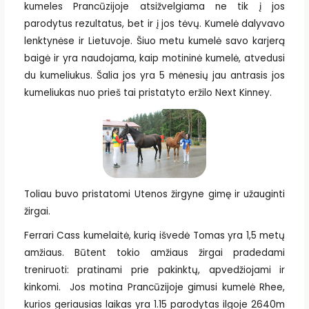
kumeles Prancūzijoje atsižvelgiama ne tik į jos
parodytus rezultatus, bet ir į jos tėvų. Kumelė dalyvavo
lenktynėse ir Lietuvoje. Šiuo metu kumelė savo karjerą
baigė ir yra naudojama, kaip motininė kumelė, atvedusi
du kumeliukus. Šalia jos yra 5 mėnesių jau antrasis jos
kumeliukas nuo prieš tai pristatyto eržilo Next Kinney.
Toliau buvo pristatomi Utenos žirgyne gimę ir užauginti
žirgai.
Ferrari Cass kumelaitė, kurią išvedė Tomas yra 1,5 metų
amžiaus. Būtent tokio amžiaus žirgai pradedami
treniruoti: pratinami prie pakinktų, apvedžiojami ir
kinkomi. Jos motina Prancūzijoje gimusi kumelė Rhee,
kurios geriausias laikas yra 1.15 parodytas ilgoje 2640m