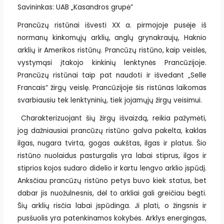
Savininkas: UAB „Kasandros grupė”
Prancūzų ristūnai išvesti XX a. pirmojoje pusėje iš
normanų kinkomųjų arklių, anglų grynakraujų, Haknio
arklių ir Amerikos ristūnų. Prancūzų ristūno, kaip veislės,
vystymąsi įtakojo kinkinių lenktynės Prancūzijoje.
Prancūzų ristūnai taip pat naudoti ir išvedant „Selle
Francais“ žirgų veislę. Prancūzijoje šis ristūnas laikomas
svarbiausiu tek lenktyninių, tiek jojamųjų žirgų veisimui.
Charakterizuojant šių žirgų išvaizdą, reikia pažymėti,
jog dažniausiai prancūzų ristūno galva pakelta, kaklas
ilgas, nugara tvirta, gogas aukštas, ilgas ir platus. Šio
ristūno nuolaidus pasturgalis yra labai stiprus, ilgos ir
stiprios kojos sudaro didelio ir kartu lengvo arklio įspūdį.
Anksčiau prancūzų ristūno petys buvo kiek status, bet
dabar jis nuožulnesnis, dėl to arkliai gali greičiau bėgti.
Šių arklių risčia labai įspūdinga. Ji plati, o žingsnis ir
pusšuolis yra patenkinamos kokybės. Arklys energingas,