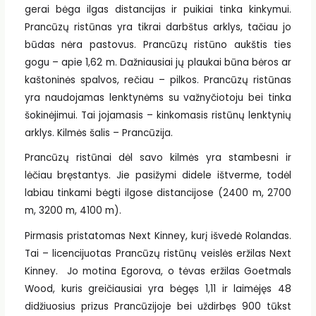
gerai bėga ilgas distancijas ir puikiai tinka kinkymui.
Prancūzų ristūnas yra tikrai darbštus arklys, tačiau jo
būdas nėra pastovus. Prancūzų ristūno aukštis ties
gogu – apie 1,62 m. Dažniausiai jų plaukai būna bėros ar
kaštoninės spalvos, rečiau – pilkos. Prancūzų ristūnas
yra naudojamas lenktynėms su važnyčiotoju bei tinka
šokinėjimui. Tai jojamasis – kinkomasis ristūnų lenktynių
arklys. Kilmės šalis – Prancūzija.
Prancūzų ristūnai dėl savo kilmės yra stambesni ir
lėčiau bręstantys. Jie pasižymi didele ištverme, todėl
labiau tinkami bėgti ilgose distancijose (2400 m, 2700
m, 3200 m, 4100 m).
Pirmasis pristatomas Next Kinney, kurį išvedė Rolandas.
Tai – licencijuotas Prancūzų ristūnų veislės eržilas Next
Kinney. Jo motina Egorova, o tėvas eržilas Goetmals
Wood, kuris greičiausiai yra bėgęs 1,11 ir laimėjęs 48
didžiuosius prizus Prancūzijoje bei uždirbęs 900 tūkst