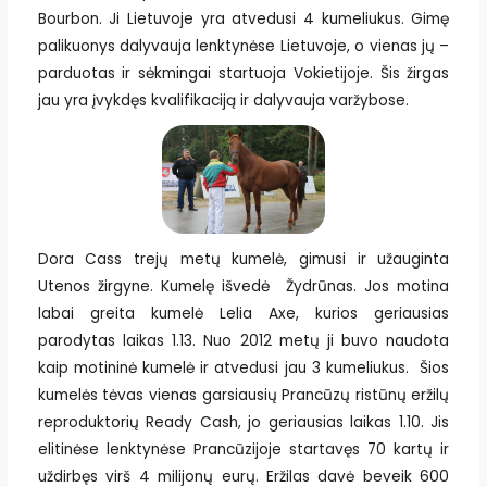
Bourbon. Ji Lietuvoje yra atvedusi 4 kumeliukus. Gimę
palikuonys dalyvauja lenktynėse Lietuvoje, o vienas jų –
parduotas ir sėkmingai startuoja Vokietijoje. Šis žirgas
jau yra įvykdęs kvalifikaciją ir dalyvauja varžybose.
Dora Cass trejų metų kumelė, gimusi ir užauginta
Utenos žirgyne. Kumelę išvedė Žydrūnas. Jos motina
labai greita kumelė Lelia Axe, kurios geriausias
parodytas laikas 1.13. Nuo 2012 metų ji buvo naudota
kaip motininė kumelė ir atvedusi jau 3 kumeliukus. Šios
kumelės tėvas vienas garsiausių Prancūzų ristūnų eržilų
reproduktorių Ready Cash, jo geriausias laikas 1.10. Jis
elitinėse lenktynėse Prancūzijoje startavęs 70 kartų ir
uždirbęs virš 4 milijonų eurų. Eržilas davė beveik 600