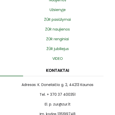
Užsienyje
ŽŪR pasiūlymai
ŽŪR naujienos
ŽŪR renginiai
ŽŪR jubiliejus
VIDEO
KONTAKTAI
Adresas: K. Donelaičio g. 2, 44213 Kaunas
Tel. + 370 37 400351
El. p. zur@zur.lt
Įm. kodas 135199748