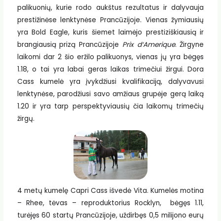
palikuonių, kurie rodo aukštus rezultatus ir dalyvauja
prestižinėse lenktynėse Prancūzijoje. Vienas žymiausių
yra Bold Eagle, kuris šiemet laimėjo prestiziškiausią ir
brangiausią prizą Prancūzijoje
Prix d‘Amerique
. Žirgyne
laikomi dar 2 šio eržilo palikuonys, vienas jų yra bėgęs
1.18, o tai yra labai geras laikas trimečiui žirgui. Dora
Cass kumelė yra įvykdžiusi kvalifikaciją, dalyvavusi
lenktynėse, parodžiusi savo amžiaus grupėje gerą laiką
1.20 ir yra tarp perspektyviausių čia laikomų trimečių
žirgų.
4 metų kumelę Capri Cass išvedė Vita. Kumelės motina
– Rhee, tėvas – reproduktorius Rocklyn, bėgęs 1.11,
turėjęs 60 startų Prancūzijoje, uždirbęs 0,5 milijono eurų