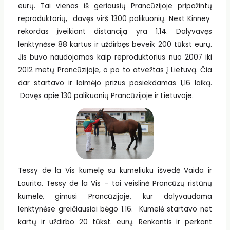
eurų. Tai vienas iš geriausių Prancūzijoje pripažintų
reproduktorių, davęs virš 1300 palikuonių. Next Kinney
rekordas įveikiant distanciją yra 1,14. Dalyvavęs
lenktynėse 88 kartus ir uždirbęs beveik 200 tūkst eurų.
Jis buvo naudojamas kaip reproduktorius nuo 2007 iki
2012 metų Prancūzijoje, o po to atvežtas į Lietuvą. Čia
dar startavo ir laimėjo prizus pasiekdamas 1,16 laiką.
Davęs apie 130 palikuonių Prancūzijoje ir Lietuvoje.
Tessy de la Vis kumelę su kumeliuku išvedė Vaida ir
Laurita. Tessy de la Vis – tai veislinė Prancūzų ristūnų
kumelė, gimusi Prancūzijoje, kur dalyvaudama
lenktynėse greičiausiai bėgo 1.16. Kumelė startavo net
kartų ir uždirbo 20 tūkst. eurų. Renkantis ir perkant