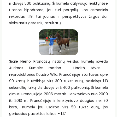
ir davęs 500 palikuonių. Ši kumelė dalyvauja lenktynėse
Utenos hipodrome, jau turi pergalių. Jos asmeninis
rekordas 1.19, tai jaunas ir perspektyvus žirgas dar
sieksiantis geresnių rezultatų.
Sicile Nemo Prancūzų ristūnų veislės kumelę išvedė
Aurimas. Kumelės motina – Hadith, tėvas –
reproduktorius Kuadro Wild, Prancūzijoje startavęs apie
90 kartų ir uždirbęs virš 300 tūkst eurų, pasiekęs 1.13
sekundžių laiką. Jis davęs virš 400 palikuonių. Ši kumelė
gimusi Prancūzijoje 2006 metais. Lenktyniavo nuo 2009
iki 2013 m. Prancūzijoje ir lenktyniavo daugiau nei 70
kartų. Kumelė jau uždirbo virš 50 tūkst eurų, jos
geriausias pasiektas laikas – 1.17.