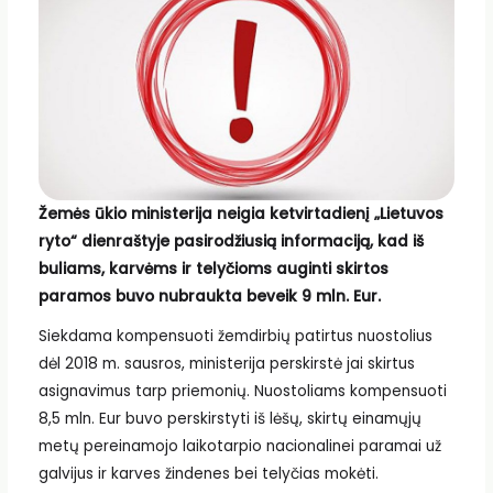
Žemės ūkio ministerija neigia ketvirtadienį „Lietuvos
ryto“ dienraštyje pasirodžiusią informaciją, kad iš
buliams, karvėms ir telyčioms auginti skirtos
paramos buvo nubraukta beveik 9 mln. Eur.
Siekdama kompensuoti žemdirbių patirtus nuostolius
dėl 2018 m. sausros, ministerija perskirstė jai skirtus
asignavimus tarp priemonių. Nuostoliams kompensuoti
8,5 mln. Eur buvo perskirstyti iš lėšų, skirtų einamųjų
metų pereinamojo laikotarpio nacionalinei paramai už
galvijus ir karves žindenes bei telyčias mokėti.