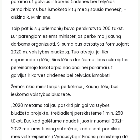
parama už galvijus ir karves žindenes bei telyčias
žemdirbiams bus išmokėta kitų metų sausio mėnesį“, –
aiškina R. Mininienė.
Taip pat iš šių priemonių buvo perskirstyta 200 tūkst.
Eur parengiamiesiems ministerijos perkėlimo į Kauną
darbams organizuoti. Ši suma bus atstatyta formuojant
2020 m. valstybės biudžetą. Tuo atveju, jei liks
nepanaudotų lėšų, šios lėšos dar šiemet bus nukreiptos
pereinamojo laikotarpio nacionalinei paramai už
galvijus ir karves žindenes bei telyčias išmokėti.
Žemės ūkio ministerijos perkėlimui į Kauną lėšų bus
ieškoma valstybės biudžete.
„2020 metams tai jau paskirti pinigai valstybės
biudžeto projekte, trečiadienį perskirstėme 1 mln. 250
tūkst. Eur, kad galėtume naudoti juos ir nuomai. 2021–
2022 metams tiesiog sutarėme, kad esant poreikiui,
mes vėl kreipsimės į Vyriausybę ir Finansų ministeriją dėl