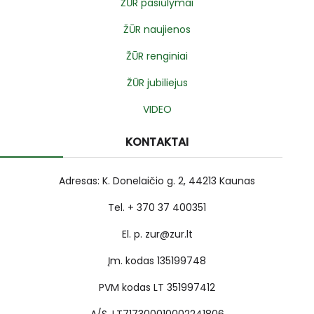
ŽŪR pasiūlymai
ŽŪR naujienos
ŽŪR renginiai
ŽŪR jubiliejus
VIDEO
KONTAKTAI
Adresas: K. Donelaičio g. 2, 44213 Kaunas
Tel. + 370 37 400351
El. p. zur@zur.lt
Įm. kodas 135199748
PVM kodas LT 351997412
A/S. LT717300010002241806