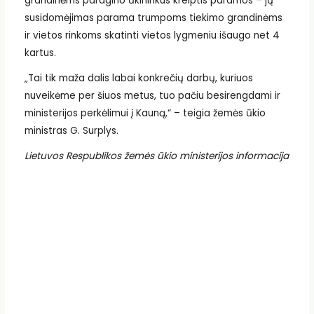
grandinėms paragino ūkininkus kreiptis paramos – jų
susidomėjimas parama trumpoms tiekimo grandinėms
ir vietos rinkoms skatinti vietos lygmeniu išaugo net 4
kartus.
„Tai tik maža dalis labai konkrečių darbų, kuriuos
nuveikėme per šiuos metus, tuo pačiu besirengdami ir
ministerijos perkėlimui į Kauną,“ – teigia žemės ūkio
ministras G. Surplys.
Lietuvos Respublikos žemės ūkio ministerijos informacija