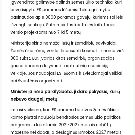
įgyvendinta galimybė dalintis žemės ūkio technika, kuri
buvo įsigyta ES paramos lėšomis. Tokia galimybe
pasinaudos apie 3000 paramos gavėjų, kuriems tai leis
išvengti sankcijų. Sutrumpintas kontrolės laikotarpis
verslo projektams nuo 7 iki 5 metų.
Ministerija skiria nemažai lėšų ir žemdirbių savivaldai.
Žemės ūkio rūmų veiklai finansuoti kasmet skiriama virš
300 tūkst. Eur. Įvairios kitos žemdirbių organizacijos
gauna paramą dalyvauti tarptautinių asociacijų
veikloje. Jos naudojasi ES lėšomis ir šviečiamajai veiklai
bei šventėms organizuoti.
Ministerija nėra paralyžiuota, ji daro pokyčius, kurių
nebuvo daugelį metų
Imtasi veiksmų, kad ES parama Lietuvos žemės ūkiui ir
kaimo plėtrai naujuoju bendrosios žemės ūkio politikos
programiniu laikotarpiu 2021-2027 metais nebūtų
mažesnė nei dabar, o tiesioginės išmokos 2027 metais