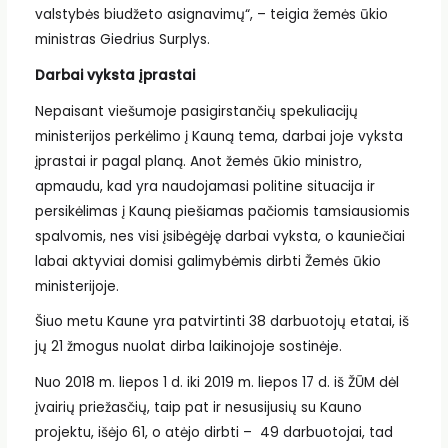
valstybės biudžeto asignavimų“, – teigia žemės ūkio
ministras Giedrius Surplys.
Darbai vyksta įprastai
Nepaisant viešumoje pasigirstančių spekuliacijų
ministerijos perkėlimo į Kauną tema, darbai joje vyksta
įprastai ir pagal planą. Anot žemės ūkio ministro,
apmaudu, kad yra naudojamasi politine situacija ir
persikėlimas į Kauną piešiamas pačiomis tamsiausiomis
spalvomis, nes visi įsibėgėję darbai vyksta, o kauniečiai
labai aktyviai domisi galimybėmis dirbti Žemės ūkio
ministerijoje.
Šiuo metu Kaune yra patvirtinti 38 darbuotojų etatai, iš
jų 21 žmogus nuolat dirba laikinojoje sostinėje.
Nuo 2018 m. liepos 1 d. iki 2019 m. liepos 17 d. iš ŽŪM dėl
įvairių priežasčių, taip pat ir nesusijusių su Kauno
projektu, išėjo 61, o atėjo dirbti – 49 darbuotojai, tad