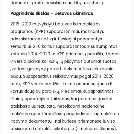
darbuotojų kaita nesiskiria nuo kitų ministerijų.
Pagrindinis tikslas – Lietuvos ūkininkas
2018–2019 m. įvykdyti Lietuvos kaimo plėtros
programos (KPP) supaprastinimai, mažinantys
administracinę naštą ir tiesiogiai padedantys
žemdirbiui. 2–6 kartus supaprastintos ir sutrumpintos
kai kurių 2014–2020 m. KPP priemonių paraiškų formos
ir verslo planai, kai kurių jų pildymas automatizuotas
įvedant galimybę pateikti dokumentus elektroniniu
būdu. Supaprastinus reikalavimus pagal 2014-2020
metų KPP verslo pradžios kaime priemonę gauta 5
kartus daugiau paraiškų. Plečiamas supaprastintas
išlaidų apmokėjimo taikymas, kai paramos gavėjai
atsiskaito už rezultatą, neteikdami Nacionalinei
mokėjimo agentūrai išlaidų pagrindimo ir apmokėjimo
įrodymo dokumentų. Kai kuriose priemonėse iš viso
atsisakyta kontrolės laikotarpio (smulkiems ūkiams),