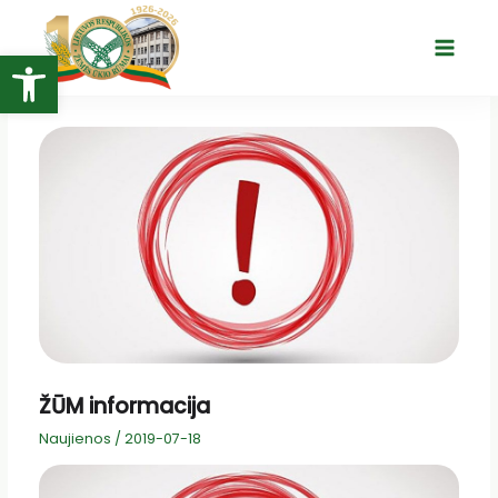
Pereiti
prie
Open toolbar
Main
turinio
Menu
ŽŪM informacija
Naujienos
/
2019-07-18