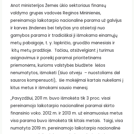
Anot ministerijos Žemės ūkio sektoriaus finansų
valdymo grupės vadovės Reginos Mininienės,
pereinamojo laikotarpio nacionalinė parama už galvijus
ir karves žindenes bei telyčias yra atsietoji nuo
gamybos parama ir tradiciškai ji išmokama einamųjų
metų pabaigoje, t. y. lapkričio, gruodžio mėnesiais ir
kitų metų pradžioje. Tačiau, atsižvelgiant į turimus
asignavimus ir poreikį paramai prioritetinėms
priemonėms, kurioms valstybės biudžete lėšos
nenumatytos, išmokėti (šiuo atveju – nuostoliams dėl
sausros kompensuoti), šie mokėjimai kartais nukeliami į
kitus metus ir išmokami sausio mėnesį.
„Pavyzdžiui, 2011 m. buvo išmokėta tik 3 proc. visai
pereinamojo laikotarpio nacionalinei paramai skirto
finansinio voko. 2012 m. ir 2013 m. už einamuosius metus
visa parama buvo išmokėta tik kitais metais. Taigi, visa
numatyta 2019 m. pereinamojo laikotarpio nacionalinė