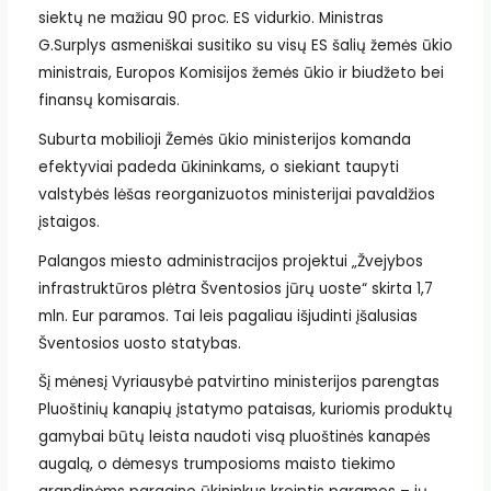
siektų ne mažiau 90 proc. ES vidurkio. Ministras
G.Surplys asmeniškai susitiko su visų ES šalių žemės ūkio
ministrais, Europos Komisijos žemės ūkio ir biudžeto bei
finansų komisarais.
Suburta mobilioji Žemės ūkio ministerijos komanda
efektyviai padeda ūkininkams, o siekiant taupyti
valstybės lėšas reorganizuotos ministerijai pavaldžios
įstaigos.
Palangos miesto administracijos projektui „Žvejybos
infrastruktūros plėtra Šventosios jūrų uoste“ skirta 1,7
mln. Eur paramos. Tai leis pagaliau išjudinti įšalusias
Šventosios uosto statybas.
Šį mėnesį Vyriausybė patvirtino ministerijos parengtas
Pluoštinių kanapių įstatymo pataisas, kuriomis produktų
gamybai būtų leista naudoti visą pluoštinės kanapės
augalą, o dėmesys trumposioms maisto tiekimo