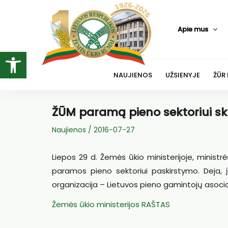
Pereiti
prie
Apie mus
turinio
Open toolbar
NAUJIENOS
UŽSIENYJE
ŽŪR
ŽŪM paramą pieno sektoriui ski
Naujienos
/
2016-07-27
Liepos 29 d. Žemės ūkio ministerijoje, ministr
paramos pieno sektoriui paskirstymo. Deja, į
organizacija – Lietuvos pieno gamintojų asocia
Žemės ūkio ministerijos RAŠTAS