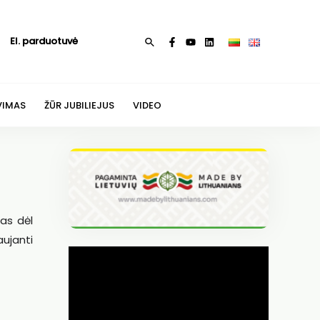
El. parduotuvė
Paieška
VIMAS
ŽŪR JUBILIEJUS
VIDEO
mas dėl
ujanti