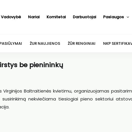
Vadovybė
Nariai
Komitetai
Darbuotojai
Paslaugos
 PASIŪLYMAI
ŽUR NAUJIENOS
ŽŪR RENGINIAI
NKP SERTIFIKA
rstys be pienininkų
ės Virginijos Baltraitienės kvietimu, organizuojamas pasitari
 susirinkimą nekviečiama tiesiogiai pieno sektoriui atstova
cija.