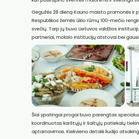
Gegužės 28 dieną Kauno maisto pramonės ir p
Respublikos žemės ūkio rūmų 100-mečio rengi
svečių. Tarp jų buvo Lietuvos valdžios institucij
partneriai, mokslo institucijų atstovai bei ga
Šiai ypatingai progai buvo parengtas special
koordinuotas karštųjų ir šaltųjų patiekalų tieki
aptarnavimas. Kiekviena detalė liudijo atsaking