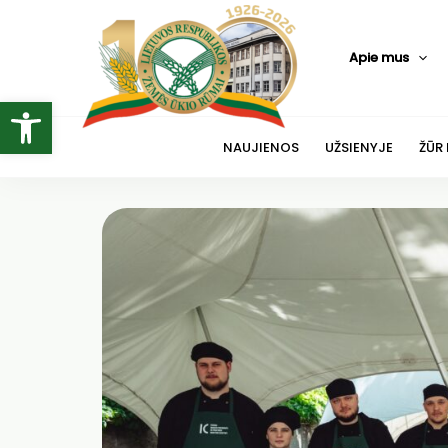
Pereiti
prie
Apie mus
turinio
Open toolbar
NAUJIENOS
UŽSIENYJE
ŽŪR