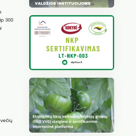
s
ip 300
i
svečių