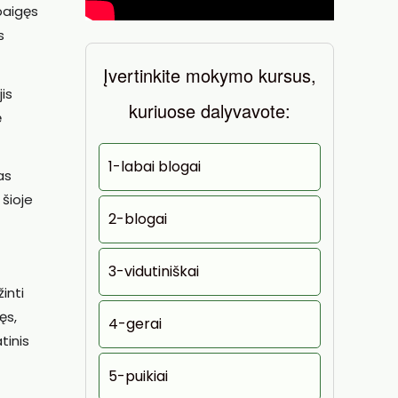
baigęs
s
Įvertinkite mokymo kursus,
is
kuriuose dalyvavote:
ę
1-labai blogai
as
 šioje
2-blogai
3-vidutiniškai
inti
ęs,
4-gerai
tinis
5-puikiai