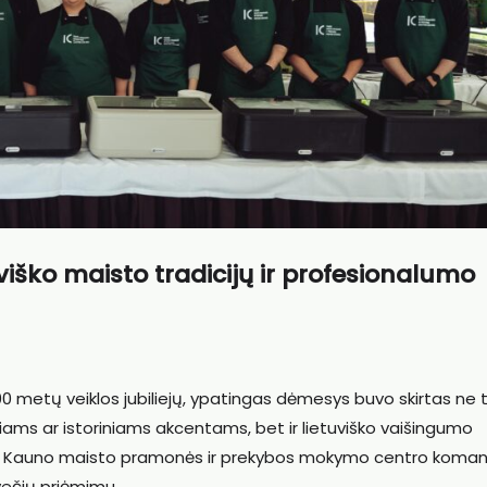
viško maisto tradicijų ir profesionalumo
0 metų veiklos jubiliejų, ypatingas dėmesys buvo skirtas ne t
ams ar istoriniams akcentams, bet ir lietuviško vaišingumo
aišino Kauno maisto pramonės ir prekybos mokymo centro koma
večių priėmimu.