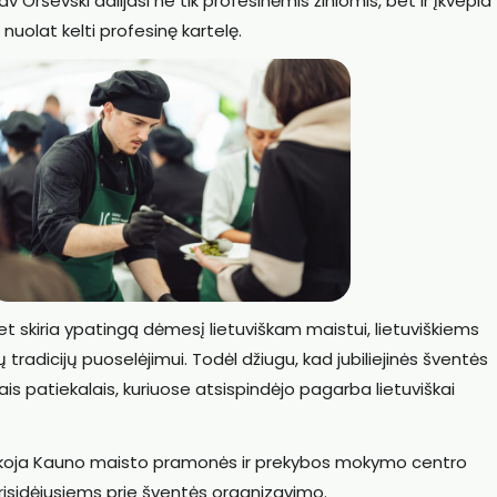
Orševski dalijasi ne tik profesinėmis žiniomis, bet ir įkvepia
 nuolat kelti profesinę kartelę.
 skiria ypatingą dėmesį lietuviškam maistui, lietuviškiems
tradicijų puoselėjimui. Todėl džiugu, kad jubiliejinės šventės
is patiekalais, kuriuose atsispindėjo pagarba lietuviškai
koja Kauno maisto pramonės ir prekybos mokymo centro
risidėjusiems prie šventės organizavimo.