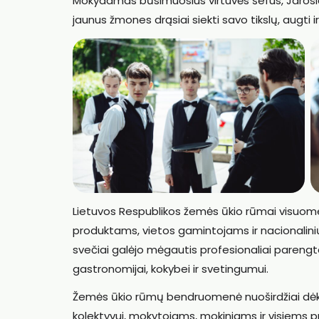
Mokydamas būsimuosius virtuvės šefus, Jaroslav 
jaunus žmones drąsiai siekti savo tikslų, augti ir
Lietuvos Respublikos žemės ūkio rūmai visuomet
produktams, vietos gamintojams ir nacionalinių 
svečiai galėjo mėgautis profesionaliai parengta
gastronomijai, kokybei ir svetingumui.
Žemės ūkio rūmų bendruomenė nuoširdžiai dė
kolektyvui, mokytojams, mokiniams ir visiems p