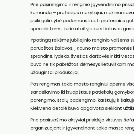
Prie pasirengimo ir renginio įgyvendinimo pri
komanda – profesijos mokytojai, mokiniai savanori
puiki galimybė pademonstruoti profesinius gebė
specialistams, kurie ateityje kurs Lietuvos gast
Ypatingą reikšmę jubiliejinio renginio vaišėms s
paruoštos žaliavos. Į Kauno maisto pramonės i
sprandinė, lydeka, šviežios daržovės ir kiti vie
buvo ne tik pabrėžtas dėmesys lietuviškam mais
užaugintai produkcijai.
Pasirengimas tokio masto renginiui apėmė visą 
sandėliavimo iki kruopštaus patiekalų gamybo
parengimo, stalų padengimo, karštųjų ir šaltų
Kiekviena detalė buvo apgalvota siekiant užtikr
Prie pasiruošimo aktyviai prisidėjo virtuvės šefa
organizuojant ir įgyvendinant tokio masto ren