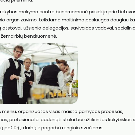
rekybos mokymo centro bendruomenė prisidėjo prie Lietuvo
nio organizavimo, teikdama maitinimo paslaugas daugiau ka
ų atstovai, užsienio delegacijos, savivaldos vadovai, socialinia
usi žemdirbių bendruomenė.
us meniu, organizuotas visas maisto gamybos procesas,
mas, profesionaliai padengti stalai bei užtikrintas kokybiškas 
ą požiūrį į darbą ir pagarbą renginio svečiams.