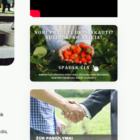
ik
nda,