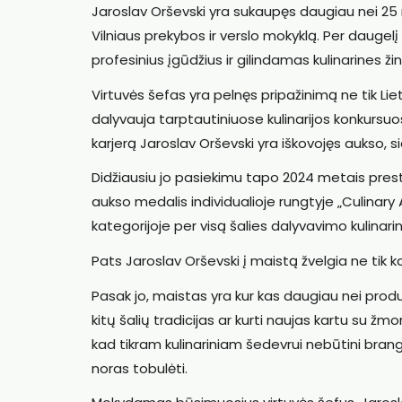
Jaroslav Orševski yra sukaupęs daugiau nei 25 m
Vilniaus prekybos ir verslo mokyklą. Per daugelį
profesinius įgūdžius ir gilindamas kulinarines žin
Virtuvės šefas yra pelnęs pripažinimą ne tik Liet
dalyvauja tarptautiniuose kulinarijos konkursu
karjerą Jaroslav Orševski yra iškovojęs aukso, s
Didžiausiu jo pasiekimu tapo 2024 metais pres
aukso medalis individualioje rungtyje „Culinary A
kategorijoje per visą šalies dalyvavimo kulinari
Pats Jaroslav Orševski į maistą žvelgia ne tik kai
Pasak jo, maistas yra kur kas daugiau nei produkt
kitų šalių tradicijas ar kurti naujas kartu su žm
kad tikram kulinariniam šedevrui nebūtini brang
noras tobulėti.