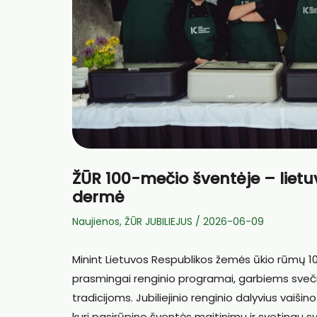
ŽŪR 100-mečio šventėje – lietu
dermė
Naujienos
,
ŽŪR JUBILIEJUS
/
2026-06-09
Minint Lietuvos Respublikos žemės ūkio rūmų 10
prasmingai renginio programai, garbiems sveči
tradicijoms. Jubiliejinio renginio dalyvius v
kuri pasirūpino šventės maitinimu ir svetingu s