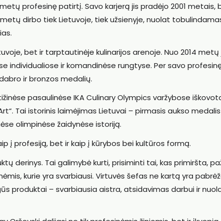
etų profesinę patirtį. Savo karjerą jis pradėjo 2001 metais, 
 metų dirbo tiek Lietuvoje, tiek užsienyje, nuolat tobulindama
ias.
uvoje, bet ir tarptautinėje kulinarijos arenoje. Nuo 2014 metų j
ose individualiose ir komandinėse rungtyse. Per savo profesin
idabro ir bronzos medalių.
tižinėse pasaulinėse IKA Culinary Olympics varžybose iškovot
rt“. Tai istorinis laimėjimas Lietuvai – pirmasis aukso medalis
nėse olimpinėse žaidynėse istoriją.
p į profesiją, bet ir kaip į kūrybos bei kultūros formą.
ų derinys. Tai galimybė kurti, prisiminti tai, kas primiršta, paž
onėmis, kurie yra svarbiausi. Virtuvės šefas ne kartą yra pabrėž
ūs produktai – svarbiausia aistra, atsidavimas darbui ir nuola