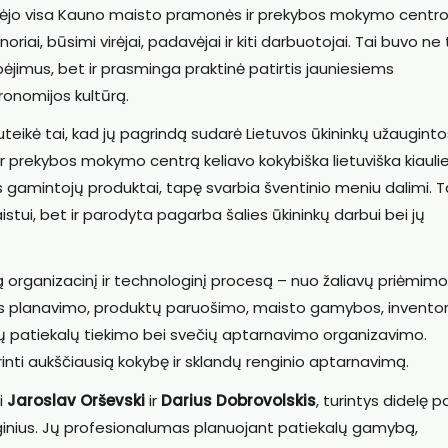
sidėjo visa Kauno maisto pramonės ir prekybos mokymo centr
ai, būsimi virėjai, padavėjai ir kiti darbuotojai. Tai buvo ne t
jimus, bet ir prasminga praktinė patirtis jauniesiems
ronomijos kultūrą.
uteikė tai, kad jų pagrindą sudarė Lietuvos ūkininkų užaugintos
r prekybos mokymo centrą keliavo kokybiška lietuviška kiauli
tos gamintojų produktai, tapę svarbia šventinio meniu dalimi. T
tui, bet ir parodyta pagarba šalies ūkininkų darbui bei jų
organizacinį ir technologinį procesą – nuo žaliavų priėmimo 
s planavimo, produktų paruošimo, maisto gamybos, inventor
jų patiekalų tiekimo bei svečių aptarnavimo organizavimo.
inti aukščiausią kokybę ir sklandų renginio aptarnavimą.
i
Jaroslav Orševski
ir
Darius Dobrovolskis
, turintys didelę pa
ginius. Jų profesionalumas planuojant patiekalų gamybą,