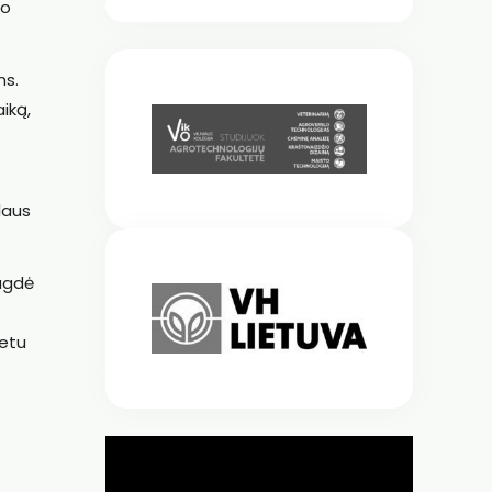
io
ms.
iką,
laus
 ugdė
metu