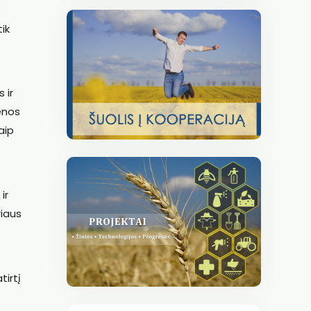
o
ik
 ir
enos
aip
ir
iaus
tirtį