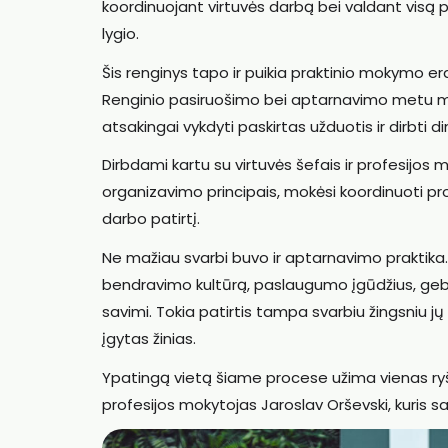
koordinuojant virtuvės darbą bei valdant visą 
lygio.
Šis renginys tapo ir puikia praktinio mokymo
Renginio pasiruošimo bei aptarnavimo metu mok
atsakingai vykdyti paskirtas užduotis ir dirbti d
Dirbdami kartu su virtuvės šefais ir profesijos 
organizavimo principais, mokėsi koordinuoti pro
darbo patirtį.
Ne mažiau svarbi buvo ir aptarnavimo praktika
bendravimo kultūrą, paslaugumo įgūdžius, gebėjim
savimi. Tokia patirtis tampa svarbiu žingsniu jų
įgytas žinias.
Ypatingą vietą šiame procese užima vienas ryški
profesijos mokytojas Jaroslav Orševski, kuris sa