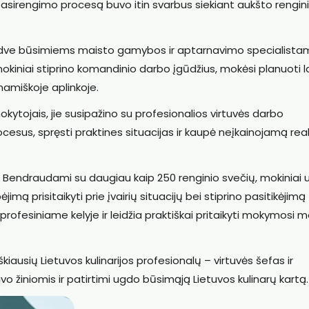
pasirengimo procesą buvo itin svarbus siekiant aukšto rengin
 erdve būsimiems maisto gamybos ir aptarnavimo specialista
iniai stiprino komandinio darbo įgūdžius, mokėsi planuoti la
inamiškoje aplinkoje.
mokytojais, jie susipažino su profesionalios virtuvės darbo
cesus, spręsti praktines situacijas ir kaupė neįkainojamą rea
. Bendraudami su daugiau kaip 250 renginio svečių, mokiniai
ą prisitaikyti prie įvairių situacijų bei stiprino pasitikėjimą
 profesiniame kelyje ir leidžia praktiškai pritaikyti mokymosi 
ausių Lietuvos kulinarijos profesionalų – virtuvės šefas ir
vo žiniomis ir patirtimi ugdo būsimąją Lietuvos kulinarų kartą.