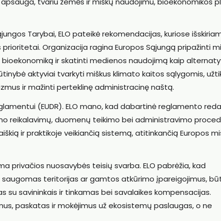
ių apsauga, tvariu žemės ir miškų naudojimu, bioekonomikos p
ąjungos Tarybai, ELO pateikė rekomendacijas, kuriose išskiriam
prioritetai. Organizacija ragina Europos Sąjungą pripažinti m
nti bioekonomiką ir skatinti medienos naudojimą kaip alternat
nybė aktyviai tvarkyti miškus klimato kaitos sąlygomis, užtik
zmus ir mažinti perteklinę administracinę naštą.
reglamentui (EUDR). ELO mano, kad dabartinė reglamento reda
mo reikalavimų, duomenų teikimo bei administravimo proced
aiškią ir praktikoje veikiančią sistemą, atitinkančią Europos m
a privačios nuosavybės teisių svarba. ELO pabrėžia, kad
, saugomas teritorijas ar gamtos atkūrimo įpareigojimus, bū
ijas su savininkais ir tinkamas bei savalaikes kompensacijas.
imus, paskatas ir mokėjimus už ekosistemų paslaugas, o ne