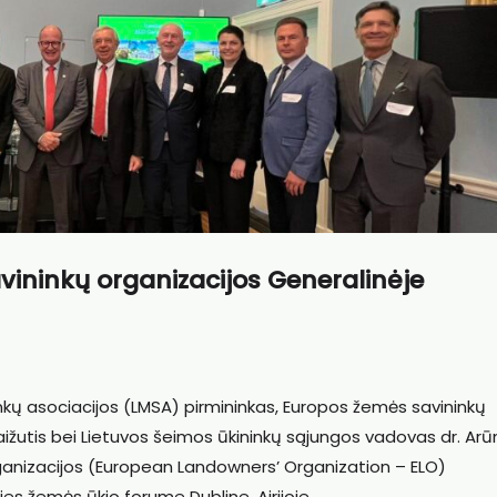
vininkų organizacijos Generalinėje
nkų asociacijos (LMSA) pirmininkas, Europos žemės savininkų
aižutis bei Lietuvos šeimos ūkininkų sąjungos vadovas dr. Ar
ganizacijos (European Landowners’ Organization – ELO)
es žemės ūkio forume Dubline, Airijoje.