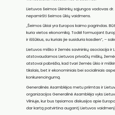
Lietuvos šeimos ūkininkų sąjungos vadovas dr.
nepamiršti šeimos ūkių vaidmens.
„Šeimos ūkiai yra Europos kaimo pagrindas. Būt
kuria vietos ekonomiką. Todėl formuojant Europo
ir iššūkius, su kuriais jie susiduria kasdien“, – sa
Lietuvos miško ir žemės savininkų asociacija ir 
atstovaudamos Lietuvos privačių miškų, žemės
atstovai pabrėžia, kad tvari žemės ūkio ir miški
tikslais, bet ir ekonominiais bei socialiniais asp
konkurencingumą.
Generalinės Asamblėjos metu priimtas ir Lietu
organizacijos Generalinė Asamblėja vyks Lietuvoje.
Vilniuje, kur bus tęsiamos diskusijos apie Europ
dar kartą patvirtina augantį Lietuvos vaidmen