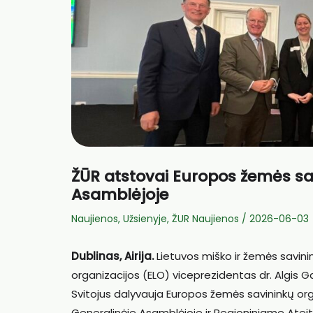
ŽŪR atstovai Europos žemės sa
Asamblėjoje
Naujienos
,
Užsienyje
,
ŽUR Naujienos
/
2026-06-03
Dublinas, Airija.
Lietuvos miško ir žemės savini
organizacijos (ELO) viceprezidentas dr. Algis G
Svitojus dalyvauja Europos žemės savininkų or
Generalinėje Asamblėjoje ir Regioniniame Ateiti