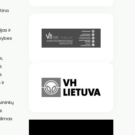
tina
as ir
imybes
e,
s
s
 ir
vininkų
is
ndimas