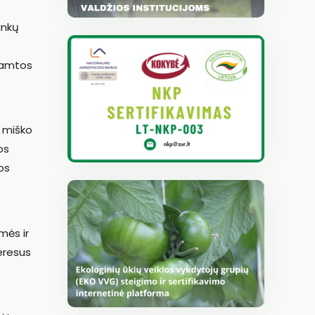
inkų
 gamtos
s miško
os
os
mės ir
teresus