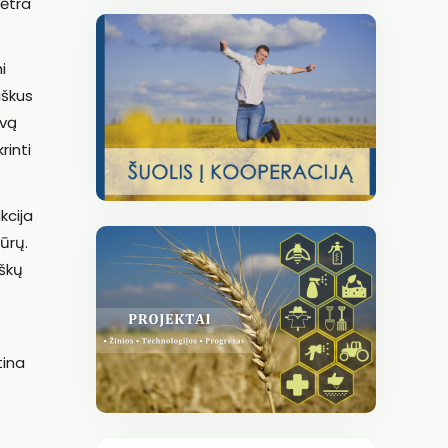
lėtra
i
iškus
yvą
rinti
kcija
ūrų.
iškų
tina