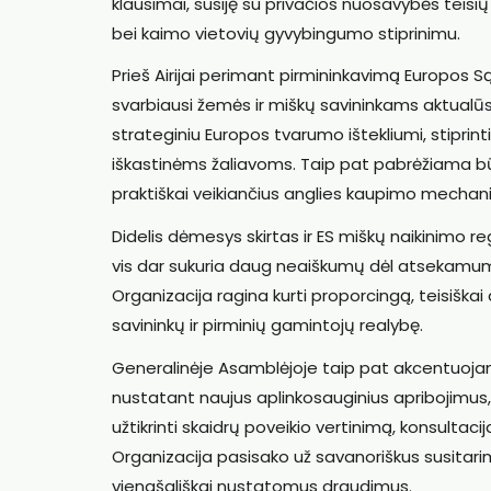
klausimai, susiję su privačios nuosavybės teis
bei kaimo vietovių gyvybingumo stiprinimu.
Prieš Airijai perimant pirmininkavimą Europos S
svarbiausi žemės ir miškų savininkams aktualūs 
strateginiu Europos tvarumo ištekliumi, stipri
iškastinėms žaliavoms. Taip pat pabrėžiama būti
praktiškai veikiančius anglies kaupimo mechani
Didelis dėmesys skirtas ir ES miškų naikinimo 
vis dar sukuria daug neaiškumų dėl atsekamu
Organizacija ragina kurti proporcingą, teisiškai 
savininkų ir pirminių gamintojų realybę.
Generalinėje Asamblėjoje taip pat akcentuojam
nustatant naujus aplinkosauginius apribojimus
užtikrinti skaidrų poveikio vertinimą, konsultac
Organizacija pasisako už savanoriškus susitar
vienašališkai nustatomus draudimus.