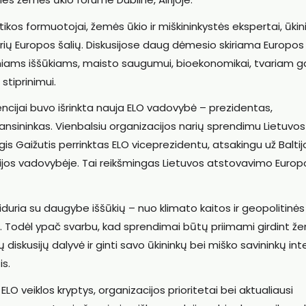
itikos formuotojai, žemės ūkio ir miškininkystės ekspertai, ūkin
airių Europos šalių. Diskusijose daug dėmesio skiriama Europos
itiniams iššūkiams, maisto saugumui, bioekonomikai, tvariam
stiprinimui.
ijai buvo išrinkta nauja ELO vadovybė – prezidentas,
finansininkas. Vienbalsiu organizacijos narių sprendimu Lietuvo
lgis Gaižutis perrinktas ELO viceprezidentu, atsakingu už Baltij
cijos vadovybėje. Tai reikšmingas Lietuvos atstovavimo Europ
iduria su daugybe iššūkių – nuo klimato kaitos ir geopolitinės
os. Todėl ypač svarbu, kad sprendimai būtų priimami girdint že
ių diskusijų dalyvė ir ginti savo ūkininkų bei miško savininkų in
is.
O veiklos kryptys, organizacijos prioritetai bei aktualiausi