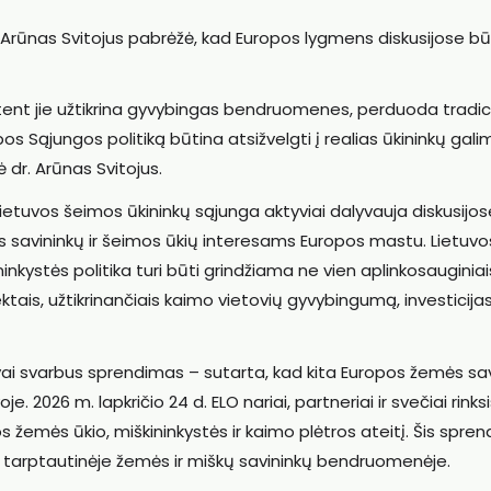
 Arūnas Svitojus pabrėžė, kad Europos lygmens diskusijose bū
ent jie užtikrina gyvybingas bendruomenes, perduoda tradicij
s Sąjungos politiką būtina atsižvelgti į realias ūkininkų gal
kė dr. Arūnas Svitojus.
Lietuvos šeimos ūkininkų sąjunga aktyviai dalyvauja diskusijos
 savininkų ir šeimos ūkių interesams Europos mastu. Lietuvo
ninkystės politika turi būti grindžiama ne vien aplinkosauginiai
ektais, užtikrinančiais kaimo vietovių gyvybingumą, investicijas
vai svarbus sprendimas – sutarta, kad kita Europos žemės sa
 2026 m. lapkričio 24 d. ELO nariai, partneriai ir svečiai rinks
os žemės ūkio, miškininkystės ir kaimo plėtros ateitį. Šis spre
į tarptautinėje žemės ir miškų savininkų bendruomenėje.