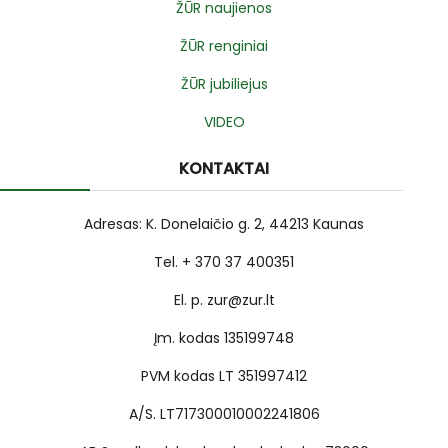
ŽŪR naujienos
ŽŪR renginiai
ŽŪR jubiliejus
VIDEO
KONTAKTAI
Adresas: K. Donelaičio g. 2, 44213 Kaunas
Tel. + 370 37 400351
El. p. zur@zur.lt
Įm. kodas 135199748
PVM kodas LT 351997412
A/S. LT717300010002241806