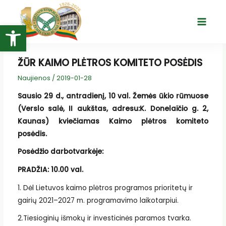
Pereiti
prie
Open toolbar
Main
turinio
Menu
ŽŪR KAIMO PLĖTROS KOMITETO POSĖDIS
Naujienos
/
2019-01-28
Sausio 29 d., antradienį, 10 val. Žemės
ūkio rūmuose
(Verslo salė, II aukštas, adresu:K. Donelaičio g. 2,
Kaunas) kviečiamas Kaimo plėtros komiteto
posėdis.
Posėdžio darbotvarkėje:
PRADŽIA: 10.00 val.
1. Dėl Lietuvos kaimo plėtros programos prioritetų ir
gairių 2021–2027 m. programavimo laikotarpiui.
2.Tiesioginių išmokų ir investicinės paramos tvarka.