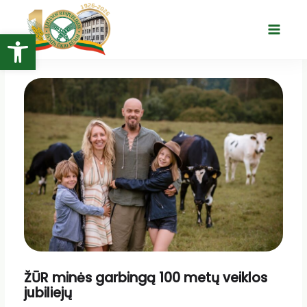
Pereiti
prie
Open toolbar
Main
turinio
Menu
ŽŪR minės garbingą 100 metų veiklos
jubiliejų