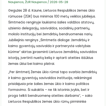
Naujienos
,
ŽUR Naujienos
/
2026-05-28
Gegužės 28 d. Kaune, Lietuvos Respublikos žemės ūkio
rūmuose (ŽŪR) bus minimas 100 metų veiklos jubiliejus.
Šimtmečio renginyje laukiama šalies valdžios atstovų,
užsienio delegacijų, savivaldos, socialinių partnerių,
mokslo institucijų bei žemdirbių bendruomenės narių.
Jubiliejinis renginys „Šimtmetis dialoge: žemdirbių ir
kaimo gyventojų savivalda ir partnerystė valstybės
kūrime“ skirtas įprasminti Lietuvos žemdirbių savivaldos
istoriją, įvertinti nueitą kelią ir aptarti ateities iššūkius
žemės ūkiui bei kaimo plėtrai.
„Per šimtmetį Žemės ūkio rūmai tapo svarbia žemdirbių
ir kaimo gyventojų savivaldos institucija, reikšmingai
prisidėjusia prie šalies žemės ūkio ir kaimo politikos
formavimo. Ši sukaktis – ne tik istorinis įvykis, bet ir
proga telkti bendruomenę ateities darbams“, – sako
Lietuvos Respublikos žemės ūkio rūmų pirmininkė