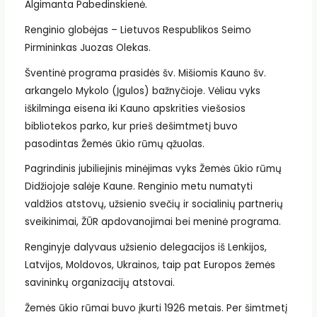
Algimanta Pabedinskienė.
Renginio globėjas – Lietuvos Respublikos Seimo
Pirmininkas Juozas Olekas.
Šventinė programa prasidės šv. Mišiomis Kauno šv.
arkangelo Mykolo (Įgulos) bažnyčioje. Vėliau vyks
iškilminga eisena iki Kauno apskrities viešosios
bibliotekos parko, kur prieš dešimtmetį buvo
pasodintas Žemės ūkio rūmų ąžuolas.
Pagrindinis jubiliejinis minėjimas vyks Žemės ūkio rūmų
Didžiojoje salėje Kaune. Renginio metu numatyti
valdžios atstovų, užsienio svečių ir socialinių partnerių
sveikinimai, ŽŪR apdovanojimai bei meninė programa.
Renginyje dalyvaus užsienio delegacijos iš Lenkijos,
Latvijos, Moldovos, Ukrainos, taip pat Europos žemės
savininkų organizacijų atstovai.
Žemės ūkio rūmai buvo įkurti 1926 metais. Per šimtmetį