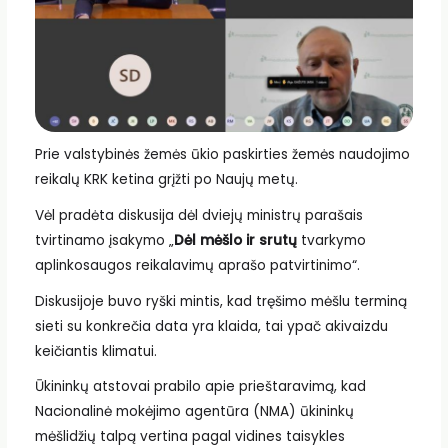
Prie valstybinės žemės ūkio paskirties žemės naudojimo
reikalų KRK ketina grįžti po Naujų metų.
Vėl pradėta diskusija dėl dviejų ministrų parašais
tvirtinamo įsakymo „
Dėl mėšlo ir srutų
tvarkymo
aplinkosaugos reikalavimų aprašo patvirtinimo“.
Diskusijoje buvo ryški mintis, kad tręšimo mėšlu terminą
sieti su konkrečia data yra klaida, tai ypač akivaizdu
keičiantis klimatui.
Ūkininkų atstovai prabilo apie prieštaravimą, kad
Nacionalinė mokėjimo agentūra (NMA) ūkininkų
mėšlidžių talpą vertina pagal vidines taisykles