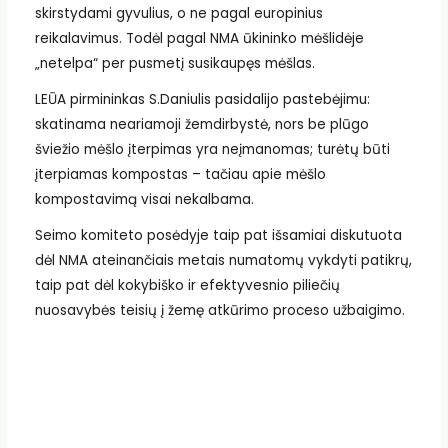
skirstydami gyvulius, o ne pagal europinius
reikalavimus. Todėl pagal NMA ūkininko mėšlidėje
„netelpa“ per pusmetį susikaupęs mėšlas.
LEŪA pirmininkas S.Daniulis pasidalijo pastebėjimu:
skatinama neariamoji žemdirbystė, nors be plūgo
šviežio mėšlo įterpimas yra neįmanomas; turėtų būti
įterpiamas kompostas – tačiau apie mėšlo
kompostavimą visai nekalbama.
Seimo komiteto posėdyje taip pat išsamiai diskutuota
dėl NMA ateinančiais metais numatomų vykdyti patikrų,
taip pat dėl kokybiško ir efektyvesnio piliečių
nuosavybės teisių į žemę atkūrimo proceso užbaigimo.