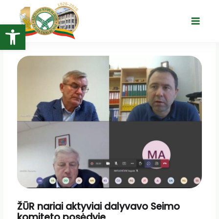
Pereiti
prie
Open toolbar
Main
turinio
Menu
ŽŪR nariai aktyviai dalyvavo Seimo
komiteto posėdyje