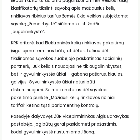
liepos 1 d. Kartu siūloma pagal Ekonominės veiklos rūšių
klasifikatorių tikslinti sąvoką apie mažiausius kelių
rinkliavos ribinius tarifus žemės ūkio veiklos subjektams:
sąvoką „žemdirbystė“ siūloma keisti žodžiu
„augalininkystė“.
KRK pritarė, kad Elektroninės kelių rinkliavos pakeitimų
įsigaliojimo terminas būtų atidėtas, tačiau dėl
tikslinamos sąvokos suabejojo paskatintas socialinių
partnerių. Juk keliais naudojasi ne tik augalininkystės,
bet ir gyvulininkystės ūkiai – gabena pašarus, kiaules,
galvijus. Gyvulininkystės ūkiai neturi būti
diskriminuojami. Seimo komitetas dėl sąvokos
pakeitimo punkte „Mažiausi kelių rinkliavos ribiniai
tarifai“ ketina tęsti parlamentinę kontrolę.
Posėdyje dalyvavęs ŽŪR vicepirmininkas Algis Baravykas
pastebėjo, jog būtų gerai pasidomėti priežastimis,
kodėl gyvulininkystė nustumiama į šoną.