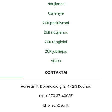
Naujienos
Užsienyje
ŽŪR pasiūlymai
ŽŪR naujienos
ŽŪR renginiai
ŽŪR jubiliejus
VIDEO
KONTAKTAI
Adresas: K. Donelaičio g. 2, 44213 Kaunas
Tel. + 370 37 400351
El. p. zur@zur.lt