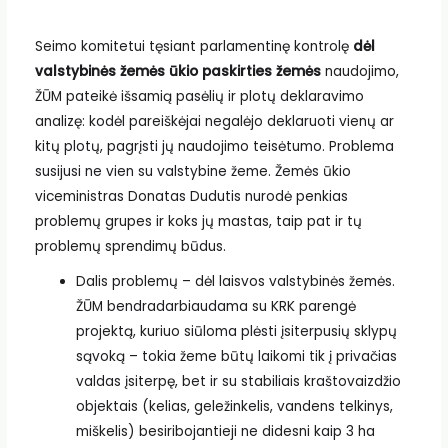
Seimo komitetui tęsiant parlamentinę kontrolę
dėl
valstybinės žemės ūkio paskirties žemės
naudojimo,
ŽŪM pateikė išsamią pasėlių ir plotų deklaravimo
analizę: kodėl pareiškėjai negalėjo deklaruoti vienų ar
kitų plotų, pagrįsti jų naudojimo teisėtumo. Problema
susijusi ne vien su valstybine žeme. Žemės ūkio
viceministras Donatas Dudutis nurodė penkias
problemų grupes ir koks jų mastas, taip pat ir tų
problemų sprendimų būdus.
Dalis problemų – dėl laisvos valstybinės žemės.
ŽŪM bendradarbiaudama su KRK parengė
projektą, kuriuo siūloma plėsti įsiterpusių sklypų
sąvoką – tokia žeme būtų laikomi tik į privačias
valdas įsiterpę, bet ir su stabiliais kraštovaizdžio
objektais (kelias, geležinkelis, vandens telkinys,
miškelis) besiribojantieji ne didesni kaip 3 ha