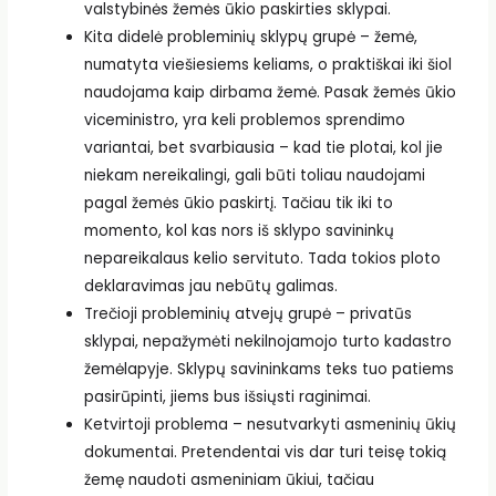
valstybinės žemės ūkio paskirties sklypai.
Kita didelė probleminių sklypų grupė – žemė,
numatyta viešiesiems keliams, o praktiškai iki šiol
naudojama kaip dirbama žemė. Pasak žemės ūkio
viceministro, yra keli problemos sprendimo
variantai, bet svarbiausia – kad tie plotai, kol jie
niekam nereikalingi, gali būti toliau naudojami
pagal žemės ūkio paskirtį. Tačiau tik iki to
momento, kol kas nors iš sklypo savininkų
nepareikalaus kelio servituto. Tada tokios ploto
deklaravimas jau nebūtų galimas.
Trečioji probleminių atvejų grupė – privatūs
sklypai, nepažymėti nekilnojamojo turto kadastro
žemėlapyje. Sklypų savininkams teks tuo patiems
pasirūpinti, jiems bus išsiųsti raginimai.
Ketvirtoji problema – nesutvarkyti asmeninių ūkių
dokumentai. Pretendentai vis dar turi teisę tokią
žemę naudoti asmeniniam ūkiui, tačiau