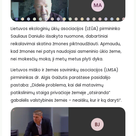
Lietuvos ekologinių ūkių asociacijos (LEŪA) pirmininko
Sauliaus Daniulio išsakyta nuomone, dabartiniai
reikalavimai skatina žmones piktnaudžiauti. Apmaudu,
kad žmonės nei patys naudojasi asmeninio ūkio žeme,
nei mokesčių moka, ji metų metus plyti dyka.
Lietuvos miško ir žemės savininkų asociacijos (LMSA)
pirmininkas dr. Algis Gaižutis paraštėse pasidalijo
pastaba: „Didelė problema, kai dėl matavimų
patikslinimų staiga privačioje žemėje „atsiranda“
gabalėlis valstybinės žemės – neaišku, kur ir ką daryti“.