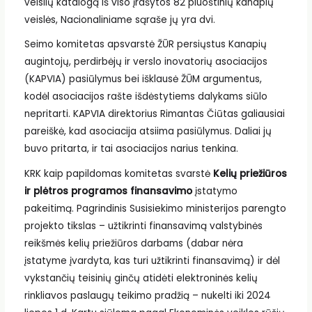
veislių katalogą iš viso įrašytos 82 pluoštinių kanapių
veislės, Nacionaliniame sąraše jų yra dvi.
Seimo komitetas apsvarstė ŽŪR persiųstus Kanapių
augintojų, perdirbėjų ir verslo inovatorių asociacijos
(KAPVIA) pasiūlymus bei išklausė ŽŪM argumentus,
kodėl asociacijos rašte išdėstytiems dalykams siūlo
nepritarti. KAPVIA direktorius Rimantas Čiūtas galiausiai
pareiškė, kad asociacija atsiima pasiūlymus. Daliai jų
buvo pritarta, ir tai asociacijos narius tenkina.
KRK kaip papildomas komitetas svarstė
Kelių priežiūros
ir plėtros programos finansavimo
įstatymo
pakeitimą. Pagrindinis Susisiekimo ministerijos parengto
projekto tikslas – užtikrinti finansavimą valstybinės
reikšmės kelių priežiūros darbams (dabar nėra
įstatyme įvardyta, kas turi užtikrinti finansavimą) ir dėl
vykstančių teisinių ginčų atidėti elektroninės kelių
rinkliavos paslaugų teikimo pradžią – nukelti iki 2024