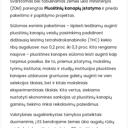
Svarstomas bei tobulinamas Žemės ūkio ministerijos
(ŽŪM) parengtas
Pluoštinių kanapių įstatymo
ir priedo
pakeitimo ir papildymo projektas.
Siūlomas esminis pakeitimas – išplėsti leidžiamų auginti
pluoštinių kanapių veislių pasirinkimą padidinant
didžiausią leistiną tetrahidrokanabinolio (THC) kiekio
ribą augaluose: nuo 0,2 proc. iki 0,3 proc. Kita rengiama
naujovė – pluoštines kanapes siūloma leisti auginti kaip
tarpinius pasėlius. Be to, priėmus įstatymą, mokslinių
tyrimų institutai, mokslo ir studijų institucijos pluoštines
kanapes uždaruose gruntuose galėtų auginti ne vien
selekcijos tikslais, bet ir kitais moksliniais
eksperimentiniais tikslais. Kita vertus, siekiama
nustatyti ekonomines sankcijas už pluoštinių kanapių
gaminių tiekimo rinkai reikalavimų pažeidimus.
Valstybinės augalininkystės tarnybos pateiktais
duomenimis, į ES bendrajame žemės ūkio augalų rūšių